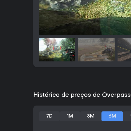
Histórico de preços de Overpass
7D
1M
3M
6M