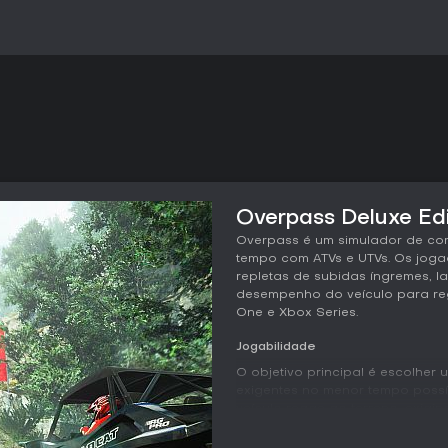
Overpass Deluxe Edi
Overpass é um simulador de cor
tempo com ATVs e UTVs. Os joga
repletas de subidas íngremes, la
desempenho do veículo para reg
One e Xbox Series.
Jogabilidade
O objetivo principal é escolher
exigentes no menor tempo possív
veículo reage ao terreno, exigi
que o veículo fique preso ou t
dirigibilidade e obrigam o jogad