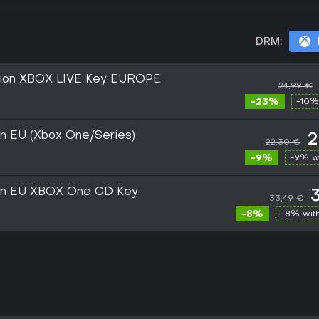
DRM:
ion XBOX LIVE Key EUROPE
24,99 €
-23%
-10%
n EU (Xbox One/Series)
2
22,30 €
-9%
-9% w
ion EU XBOX One CD Key
33,49 €
-8%
-8% wit