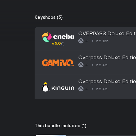
Keyshops (3)
OVERPASS Deluxe Edit
há 16h
+1
★
5.0
(1)
Overpass Deluxe Editio
há 4d
+1
Overpass Deluxe Edit
há 4d
+1
This bundle includes (1)