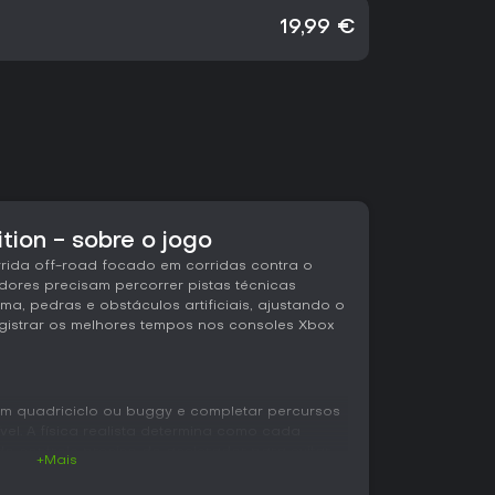
19,99 €
tion - sobre o jogo
rida off-road focado em corridas contra o
dores precisam percorrer pistas técnicas
ma, pedras e obstáculos artificiais, ajustando o
istrar os melhores tempos nos consoles Xbox
 um quadriciclo ou buggy e completar percursos
el. A física realista determina como cada
ndo controle preciso do acelerador para evitar
+Mais
ombe. Os danos causados por impactos afetam a
or a mudar a estratégia durante a corrida.