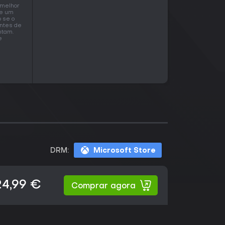
 melhor
de um
 se o
Antes de
ntam.
e
DRM:
Microsoft Store
24,99 €
Comprar agora