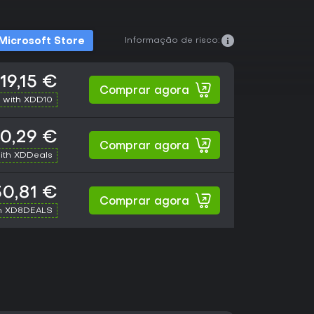
Informação de risco:
Microsoft Store
19,15 €
Comprar agora
 with XDD10
0,29 €
Comprar agora
ith XDDeals
30,81 €
Comprar agora
h XD8DEALS