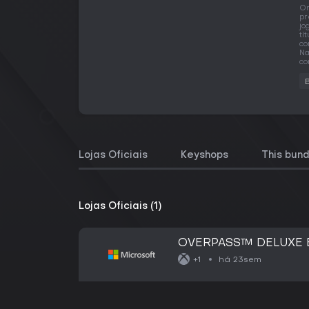
O
pr
jo
tí
co
Na
co
Lojas Oficiais
Keyshops
This bund
Lojas Oficiais (1)
OVERPASS™ DELUXE 
há 23sem
+1