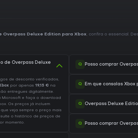
de Overpass Deluxe Edition para Xbox
, confira o essencial. D
to de Overpass Deluxe
Q
Posso comprar Overpass
os de desconto verificados,
Q
Em que consolas Xbox p
Xbox
por apenas
19,15 €
na
são entregues digitalmente.
a Microsoft e faça o download
Q
Overpass Deluxe Editi
ox. Os preços já incluem
 que veja sempre o preço mais
nsulte o
histórico de preços de
or momento.
Q
Posso comprar Overpas