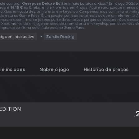
nde comprar
Overpass Deluxe Edition
mais barato na Xbox? Em 6 ago. 2026 o
eço é
19,15 €
na Eneba, entre 4 ofertas em 4 lojas. Aqui é raro, porque menos 
go Xbox em cada dez tem oferta em keyshop. Compensa, mas confirma primeiro
tulo está no Game Pass. É um pacote, por isso inclui mais do que um elemento. 
mprares, confirma se já tens parte do conteúdo, porque os pacotes não o desco
 Xbox menos de um jogo em cada dez tem oferta em keyshop, por isso antes d
mprares confirma se o título está no Game Pass.
Bigben Interactive
Zordix Racing
le includes
Sobre o jogo
Histórico de preços
EDITION