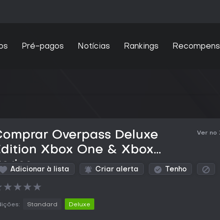
os
Pré-pagos
Notícias
Rankings
Recompens
Comprar Overpass Deluxe
Ver no
Edition Xbox One & Xbox
eries
Adicionar à lista
Criar alerta
Tenho
★
★
★
★
★
ições:
Standard
Deluxe