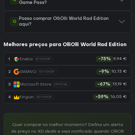
Game Pass?
Posso comprar OlliOlli World Rad Edition
Q
aqui?
Melhores preços para OlliOlli World Rad Edition
9,94 €
1
Eneba
-75%
KEYSHOP
10,73 €
2
GAMIVO
-9%
KEYSHOP
13,19 €
3
Microsoft Store
-67%
OFFICIAL
16,05 €
4
Kinguin
-59%
KEYSHOP
Quer comprar no melhor momento? Defina um alerta
de preço no XD.deals e seja notificado quando OlliOlli