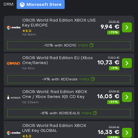
DRM:
Microsoft Store
OlliOlli World Rad Edition XBOX LIVE
39,99 €
Key EUROPE
9,94 €
★
5.0
-75%
há 4sem
copy
-10% with XDD10
OlliOlli World Rad Edition EU (Xbox
11,80 €
10,73 €
One/Series)
-9%
há 45m
copy
-9% with XDDeals
OlliOlli World: Rad Edition XBOX
39,99 €
16,05 €
One / Xbox Series X|S CD Key
-59%
há 22sem
copy
-8% with XD8DEALS
OlliOlli World Rad Edition XBOX
39,99 €
LIVE Key GLOBAL
16,35 €
★
5.0
-59%