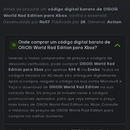
Antes de procurar um
código digital barato de OlliOlli
World Rad Edition para Xbox
, confira o essencial.
Desenvolvido por
Roll7
. Publicado por
2K
. Géneros:
Action
.
Onde comprar um código digital barato de
Q
OlliOlli World Rad Edition para Xbox?
Usando o nosso comparador de preços e códigos de
desconto verificados, pode comprar
OlliOlli World Rad
Edition para Xbox
por apenas
9,94 €
na
Eneba
. Todos os
códigos listados no XD.deals são entregues digitalmente.
Após a compra, resgate o código na sua conta Microsoft e
faça o download de
OlliOlli World Rad Edition
na sua
consola Xbox. Os preços já incluem taxas e códigos
promocionais aplicados, para que veja sempre o preço
mais baixo de OlliOlli World Rad Edition no
Xbox
. Consulte
o
histórico de preços de OlliOlli World Rad Edition
para
comprar no melhor momento.