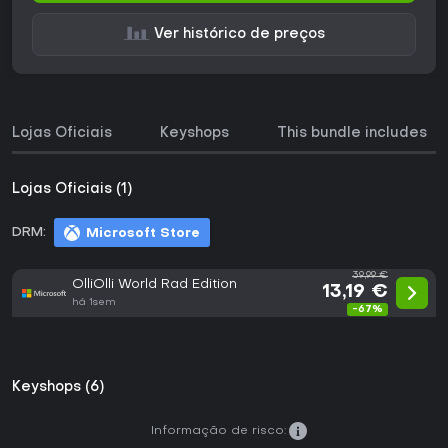
Ver histórico de preços
Lojas Oficiais
Keyshops
This bundle includes
Lojas Oficiais (1)
DRM:
Microsoft Store
39,99 €
OlliOlli World Rad Edition
13,19 €
há 1sem
-67%
Keyshops (6)
Informação de risco: