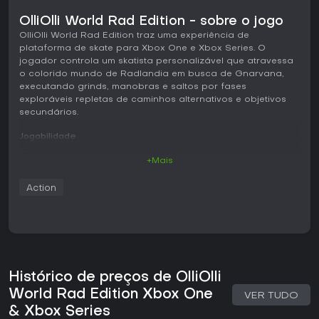
OlliOlli World Rad Edition - sobre o jogo
OlliOlli World Rad Edition traz uma experiência de
plataforma de skate para Xbox One e Xbox Series. O
jogador controla um skatista personalizável que atravessa
o colorido mundo de Radlandia em busca de Gnarvana,
executando grinds, manobras e saltos por fases
exploráveis repletas de caminhos alternativos e objetivos
secundários.
Jogabilidade
O ciclo principal gira em torno de um movimento fluido em
+Mais
fases de rolagem lateral, onde o timing e a construção de
combos definem o resultado. Os controles precisos
Action
permitem uma variedade de manobras, como ollies, grabs,
grinds e wall rides, integradas em um sistema que
recompensa sequências bem executadas sem punir
pequenos erros dos iniciantes. As fases oferecem rotas
ramificadas, colecionáveis e desafios com companheiros
que incentivam a exploração e novas tentativas em busca
de pontuações mais altas ou manobras específicas. A
Histórico de preços de OlliOlli
personalização abrange aparência, conjunto de manobras
World Rad Edition Xbox One
VER TUDO
e estilo próprio, liberados conforme o progresso e as
& Xbox Series
recompensas da campanha principal.