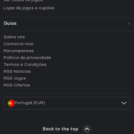
Ver todos os jogos
Lojas de jogos e cupões
Guias
FAQ
Sobre nós
Guias e tutoriais
Contacte-nos
Como ativar uma CD Key Steam?
Recompensas
Como ativar uma CD Key Epic Games?
Política de privacidade
Termos e Condições
Como ativar uma CD Key GOG?
RSS Noticias
Como ativar uma CD Key Ubisoft Connect?
RSS Jogos
Como ativar uma CD Key EA App?
RSS Ofertas
Como ativar uma CD Key Battle.net?
Portugal (EUR)
Back to the top