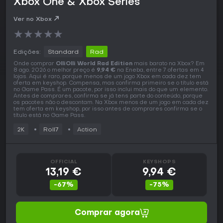
Xbox One & Xbox Series
Ver no Xbox
★
★
★
★
★
Edições:
Standard
Rad
Onde comprar
OlliOlli World Rad Edition
mais barato na Xbox? Em
8 ago. 2026 o melhor preço é
9,94 €
na Eneba, entre 7 ofertas em 4
lojas. Aqui é raro, porque menos de um jogo Xbox em cada dez tem
oferta em keyshop. Compensa, mas confirma primeiro se o título está
no Game Pass. É um pacote, por isso inclui mais do que um elemento.
Antes de comprares, confirma se já tens parte do conteúdo, porque
os pacotes não o descontam. Na Xbox menos de um jogo em cada dez
tem oferta em keyshop, por isso antes de comprares confirma se o
título está no Game Pass.
2K
Roll7
Action
OFFICIAL
KEYSHOPS
13,19 €
9,94 €
-67%
-75%
Comprar agora