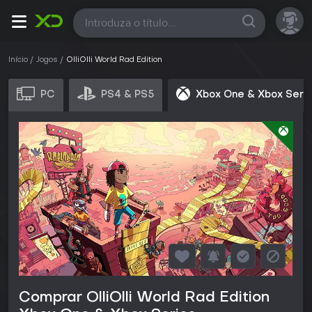
Todas
Início
Jogos
OlliOlli World Rad Edition
PC
PS4 & PS5
Xbox One & Xbox Seri
Comprar OlliOlli World Rad Edition