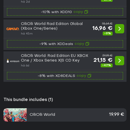
há 2d
copy
-10% with XDD10
OlliOlli World Rad Edition Global
18,64 €
16,96 €
(Xbox One/Series)
-9%
há 45m
copy
-9% with XDDeals
OlliOlli World: Rad Edition EU XBOX
39,99 €
21,15 €
One / Xbox Series X|S CD Key
-47%
há 6d
copy
-8% with XD8DEALS
This bundle includes (1)
OlliOlli World
19,99 €