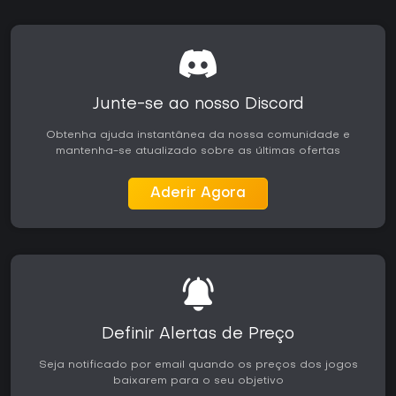
próprios testes. A recepção destaca o equilíbrio entre
acessibilidade para iniciantes e profundidade mecânica
para jogadores experientes, com elogios constantes aos
controles e ao design das fases em veículos de crítica
especializados.
A Rad Edition inclui o conteúdo de Void Riders, trazendo
Junte-se ao nosso Discord
biomas e recursos extras já no lançamento. Disponível nas
plataformas Xbox, garante desempenho estável, e a
Obtenha ajuda instantânea da nossa comunidade e
ausência de conteúdo sazonal contínuo significa que o
mantenha-se atualizado sobre as últimas ofertas
pacote está completo. Quem aprecia ação baseada em
timing preciso e personalização criativa vai encontrar uma
boa opção, especialmente se já curtiu outros jogos da
Aderir Agora
série ou se interessa por plataformas de esporte acessíveis,
mas que recompensam a habilidade.
Definir Alertas de Preço
Seja notificado por email quando os preços dos jogos
baixarem para o seu objetivo