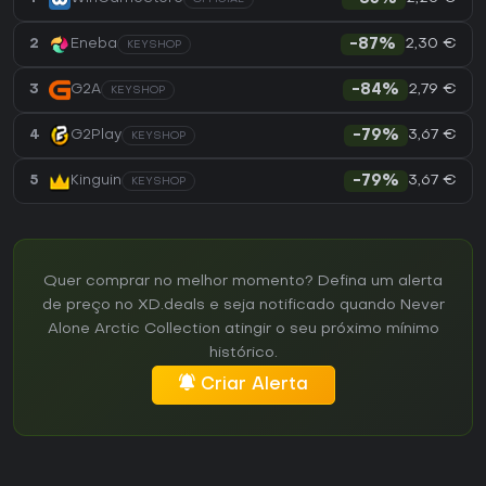
2,30 €
2
Eneba
-87%
KEYSHOP
2,79 €
3
G2A
-84%
KEYSHOP
3,67 €
4
G2Play
-79%
KEYSHOP
3,67 €
5
Kinguin
-79%
KEYSHOP
Quer comprar no melhor momento? Defina um alerta
de preço no XD.deals e seja notificado quando Never
Alone Arctic Collection atingir o seu próximo mínimo
histórico.
Criar Alerta