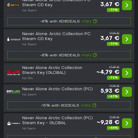
Never Alone: Arctic Collection PC
3,67 €
Steam CD Key
-79%
há 3sem
copy
-8% with XD8DEALS
Never Alone: Arctic Collection PC
17,99 €
3,67 €
Steam CD Key
-79%
há 3sem
copy
-8% with XD8DEALS
Never Alone Arctic Collection
17,49 €
~4,79 €
Steam Key (GLOBAL)
-72%
há 15h
17,99 €
Never Alone Arctic Collection (PC)
5,93 €
há 2sem
-67%
copy
-15% with XDDEALS
Never Alone Arctic Collection (PC)
17,99 €
~9,28 €
Steam Key - GLOBAL
-48%
há 1sem