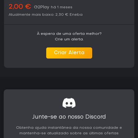
a trilha sonora original como conteúdo bônus.
2,00 €
G2Play
há 1 meses
Vale a pena jogar?
Atualmente mais baixo:
2,30 €
Eneba
Quem busca uma aventura reflexiva com forte vínculo
cultural costuma considerar a experiência gratificante. O
design dos quebra-cabeças incentiva a experimentação
À espera de uma oferta melhor?
com a mecânica de dois personagens, e a presença de
Crie um alerta.
vozes reais da comunidade traz uma profundidade rara no
gênero. Jogadores sensíveis a eventuais imprecisões de
Criar Alerta
controle ou trechos mais simples de plataforma podem
sentir frustração em sessões longas. O jogo funciona bem
tanto no modo solo quanto em sessões locais
compartilhadas com familiares ou amigos que apreciam
títulos indie focados em narrativa. Disponível para PC,
atende quem prefere teclado e mouse ou controle. No
geral, atrai mais quem valoriza exploração atmosférica e
narrativa autêntica em vez de ação acelerada.
Junte-se ao nosso Discord
Obtenha ajuda instantânea da nossa comunidade e
mantenha-se atualizado sobre as últimas ofertas