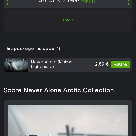
copy
-17% with SEAL17XDD
+Mais
This package includes (1)
Never Alone (Kisima
2,59 €
-80%
Ingitchuna)
Sobre Never Alone Arctic Collection