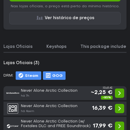
Nas lojas oficiais, o preço está perto do mínimo histórico.
Ver histórico de preços
Lojas Oficiais
Keyshops
This package includes
Lojas Oficiais (3)
DRM:
Steam
GOG
15,61 €
Never Alone Arctic Collection
~2,25 €
há 7h
-85%
Never Alone Arctic Collection
16,39 €
há 4sem
Never Alone Arctic Collection (w/
17,99 €
Foxtales DLC and FREE Soundtrack)