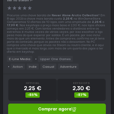
Ver no Steam
★
★
★
★
★
Procuras uma chave barata de
Never Alone Arctic Collection
? Em
8 ago. 2026 a chave mais barata custa
2,25 €
na WinGameStore.
Comparamos 12 ofertas de 10 lojas, com uma amplitude de
2,25 €
a
17,99 €
. Nas keyshops o preço mais baixo é 2,30 €, nas lojas oficiais
começa em 2,25 €. Com tantos vendedores a distância entre os
extremos é muitas vezes de várias vezes, por isso escolher a loja
pesa mais do que esperar por saldos. É um pacote, por isso inclui
mais do que um elemento. Antes de comprares, confirma se já tens
parte do conteúdo, porque os pacotes não o descontam. No PC
compras uma chave que ativas na Steam ou noutro cliente, e é aqui
que o mercado é mais largo, com mais de um quarto dos jogos a ter
oferta em keyshop.
E-Line Media
Upper One Games
Action
Indie
Casual
Adventure
OFFICIAL
KEYSHOPS
2,25 €
2,30 €
-85%
-87%
Comprar agora