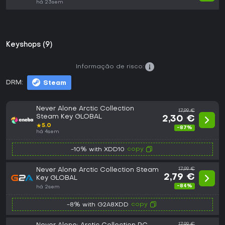
há 23sem
Keyshops (9)
Informação de risco:
DRM:
Steam
Never Alone Arctic Collection
17,99 €
Steam Key GLOBAL
2,30 €
★
5.0
-87%
há 4sem
copy
-10% with XDD10
Never Alone Arctic Collection Steam
17,99 €
2,79 €
Key GLOBAL
-84%
há 2sem
copy
-8% with G2A8XDD
17,99 €