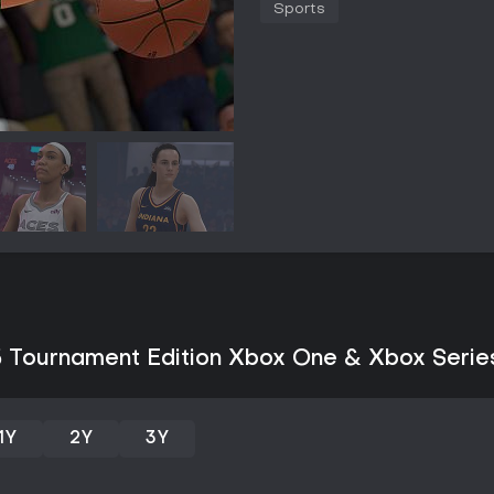
Sports
uso do analógico esquerdo para
arremesso baseado em ritmo valo
habilidades Takeover e os embl
momento do jogo. O motor do jo
contatos físicos com animações
cansaço e os choques.
A personalização permite criar 
influenciam a progressão a long
colocam as habilidades à prova
adversários variados. Partidas
competitivo, mas jogos de exibi
Modos de Jogo
Em MyCAREER, é possível criar 
recordes históricos, além de con
inclui melhorias de habilidades,
5 Tournament Edition Xbox One & Xbox Serie
The City, como jogos no parque
coleta de cartas para formar ti
que colocam elencos personaliza
para trocas, junto com modos c
1Y
2Y
3Y
Outras opções incluem Play Now
gerenciamento de franquia, Th