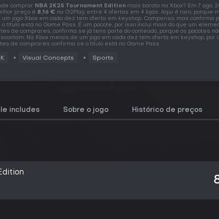
nde comprar
NBA 2K25 Tournament Edition
mais barato na Xbox? Em 7 ago. 2
lhor preço é
8,16 €
na G2Play, entre 4 ofertas em 4 lojas. Aqui é raro, porque
 um jogo Xbox em cada dez tem oferta em keyshop. Compensa, mas confirma p
 o título está no Game Pass. É um pacote, por isso inclui mais do que um elemen
tes de comprares, confirma se já tens parte do conteúdo, porque os pacotes nã
scontam. Na Xbox menos de um jogo em cada dez tem oferta em keyshop, por i
tes de comprares confirma se o título está no Game Pass.
2K
Visual Concepts
Sports
le includes
Sobre o jogo
Histórico de preços
dition