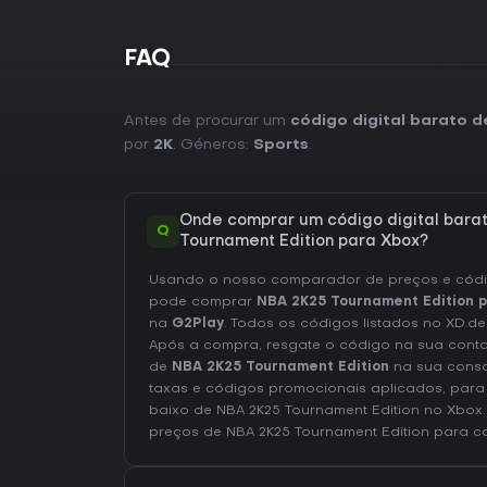
FAQ
Antes de procurar um
código digital barato 
por
2K
. Géneros:
Sports
.
Onde comprar um código digital bara
Q
Tournament Edition para Xbox?
Usando o nosso comparador de preços e códig
pode comprar
NBA 2K25 Tournament Edition 
na
G2Play
. Todos os códigos listados no XD.de
Após a compra, resgate o código na sua cont
de
NBA 2K25 Tournament Edition
na sua conso
taxas e códigos promocionais aplicados, para
baixo de NBA 2K25 Tournament Edition no
Xbox
preços de NBA 2K25 Tournament Edition
para co