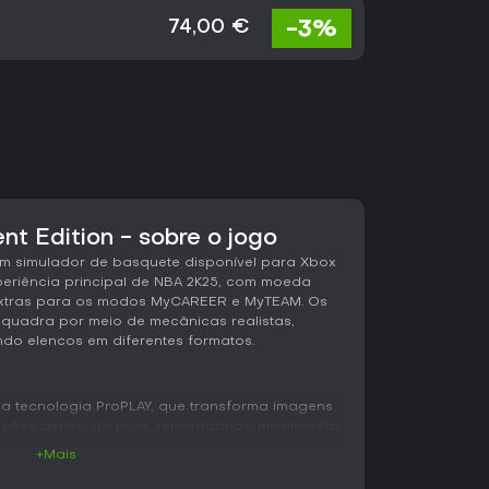
-3%
74,00 €
 Edition - sobre o jogo
um simulador de basquete disponível para Xbox
xperiência principal de NBA 2K25, com moeda
 extras para os modos MyCAREER e MyTEAM. Os
 quadra por meio de mecânicas realistas,
ndo elencos em diferentes formatos.
da tecnologia ProPLAY, que transforma imagens
ações dentro do jogo, reproduzindo movimentos
s dos atletas. O sistema oferece controle
+Mais
 e posicionamento defensivo tanto no hardware
r. Os novos mecânicas de drible priorizam o