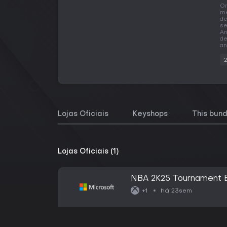
O
me
de
se
An
de
an
Lojas Oficiais
Keyshops
This bund
Lojas Oficiais (1)
NBA 2K25 Tournament E
há 23sem
+1