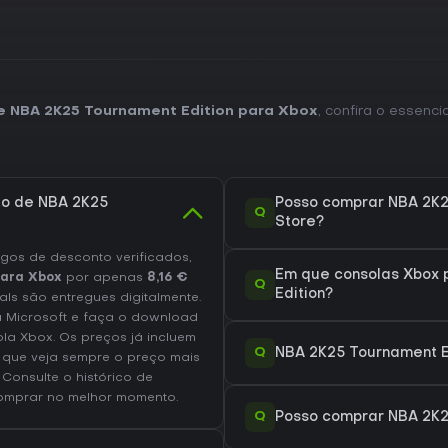
de NBA 2K25 Tournament Edition para Xbox
, confira o essenc
to de NBA 2K25
Posso comprar NBA 2K2
Q
Store?
os de desconto verificados,
Em que consolas Xbox 
para Xbox
por apenas
8,16 €
Q
Edition?
als são entregues digitalmente.
a Microsoft e faça o download
la Xbox. Os preços já incluem
Q
NBA 2K25 Tournament E
 que veja sempre o preço mais
. Consulte o
histórico de
mprar no melhor momento.
Q
Posso comprar NBA 2K2