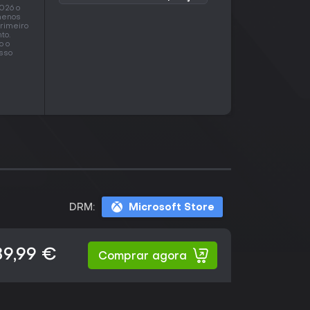
026 o
 menos
rimeiro
to.
o o
sso
DRM:
Microsoft Store
89,99 €
Comprar agora