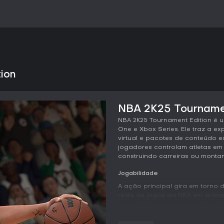
ion
NBA 2K25 Tournament
NBA 2K25 Tournament Edition é 
One e Xbox Series. Ele traz a e
virtual e pacotes de conteúdo
jogadores controlam atletas em
construindo carreiras ou monta
Jogabilidade
A ação principal gira em torno 
reais de jogos da NBA em anim
característicos e comportamento
preciso de dribles, arremessos
atual quanto na geração anterio