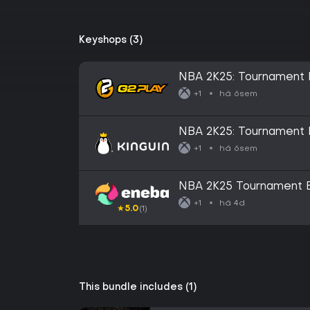
Keyshops (3)
NBA 2K25: Tournament 
XBOX One / Xbox Serie
há 6sem
+1
NBA 2K25: Tournament 
XBOX One / Xbox Serie
há 6sem
+1
NBA 2K25 Tournament E
há 4d
+1
★
5.0
(1)
This bundle includes (1)