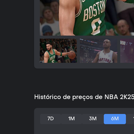
Histórico de preços de NBA 2K2
7D
1M
3M
6M