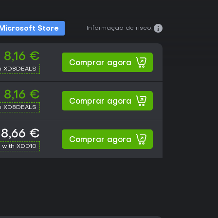
Informação de risco:
Microsoft Store
8,16 €
Comprar agora
h XD8DEALS
8,16 €
Comprar agora
h XD8DEALS
8,66 €
Comprar agora
 with XDD10