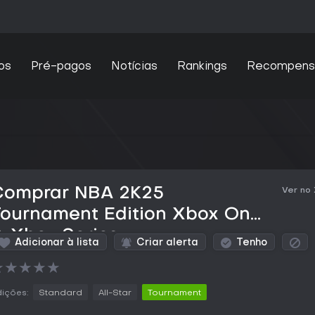
os
Pré-pagos
Notícias
Rankings
Recompens
Comprar NBA 2K25
Ver no
Tournament Edition Xbox One
 Xbox Series
Adicionar à lista
Criar alerta
Tenho
★
★
★
★
★
ições:
Standard
All-Star
Tournament