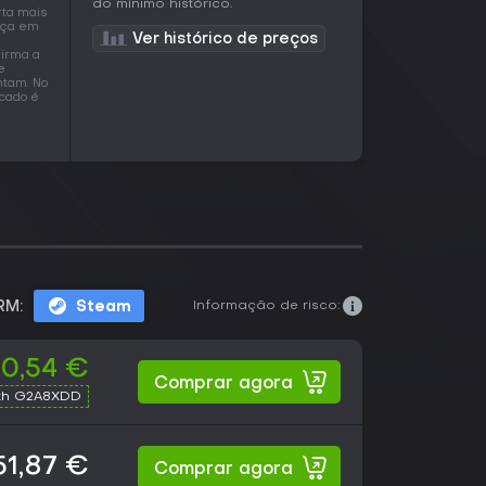
do mínimo histórico.
rta mais
meça em
Ver histórico de preços
firma a
e
ntam. No
rcado é
Informação de risco:
RM:
Steam
0,54 €
Comprar agora
th G2A8XDD
51,87 €
Comprar agora