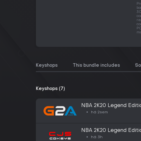
Pr
ba
30
co
re
co
PC
ma
Keyshops
This bundle includes
So
Keyshops (7)
NBA 2K20 Legend Editi
Key - EUROPE
há 2sem
NBA 2K20 Legend Editi
há 3h