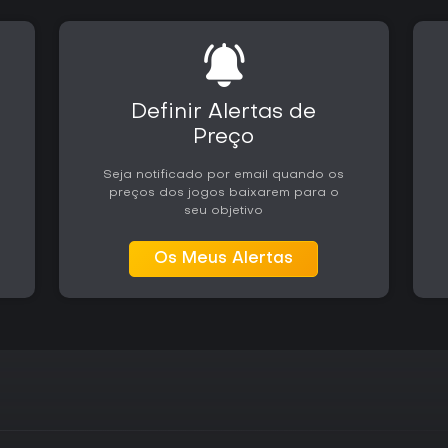
Quem prioriza o multiplayer com
limitações devido ao desligame
preferem gestão offline e basq
multiplayer ao vivo. A recepção
embora alguns sistemas de prog
modos.
Definir Alertas de
Preço
Seja notificado por email quando os
preços dos jogos baixarem para o
seu objetivo
Os Meus Alertas