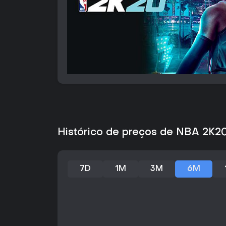
Histórico de preços de NBA 2K2
7D
1M
3M
6M