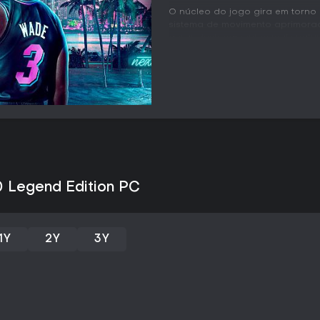
O núcleo do jogo gira em torno
sistema de movimento aprimora
gerar deslocamentos mais natur
específicos que recompensam en
penetrações. Diferentes estilo
jogador criado se desloca e e
passes.
A defesa se beneficia de mecân
e valorizam a antecipação. O ar
corretos, com retorno visual ind
fidelidade à simulação em vez
mais vistosas ainda sejam poss
aos arquétipos dos jogadores.
0 Legend Edition PC
Modos de Jogo
Diversos modos atendem a difere
atleta desde as perspectivas uni
1Y
2Y
3Y
narrativa com escolhas de arqu
e MyGM concentram-se na gestã
trocas, drafts e simulações de
MyTEAM envolve a coleta de car
e partidas variados. Quick Play