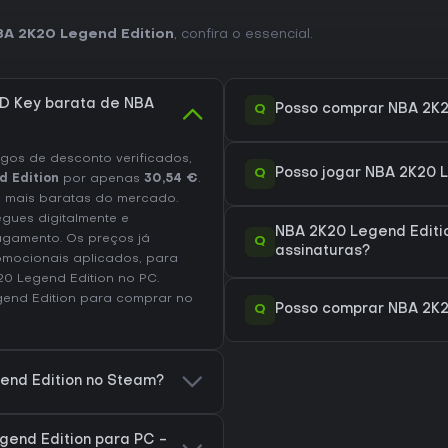
BA 2K20 Legend Edition
, confira o essencial.
D Key barata de NBA
Q
Posso comprar NBA 2K2
os de desconto verificados,
Q
Posso jogar NBA 2K20 
 Edition
por apenas
30,54 €
.
 mais baratas do mercado.
egues digitalmente e
NBA 2K20 Legend Editi
agamento. Os preços já
Q
assinaturas?
omocionais aplicados, para
20 Legend Edition no
PC
.
gend Edition
para comprar no
Q
Posso comprar NBA 2K2
end Edition no Steam?
end Edition para PC -