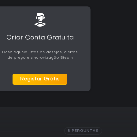
petitivo contra outros jogadores encontrará
nto dos servidores. O jogo atende bem fãs que
uete de exibição em vez de ambientes
 destaca melhorias em várias mecânicas,
ressão possam parecer restritivos em certos
Criar Conta Gratuita
Desbloqueie listas de desejos, alertas
de preço e sincronização Steam
Registar Grátis
8 PERGUNTAS