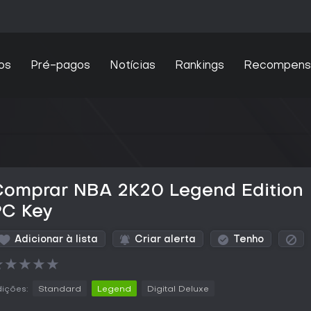
os
Pré-pagos
Notícias
Rankings
Recompens
Comprar NBA 2K20 Legend Edition
PC Key
Adicionar à lista
Criar alerta
Tenho
★
★
★
★
★
ições:
Standard
Legend
Digital Deluxe