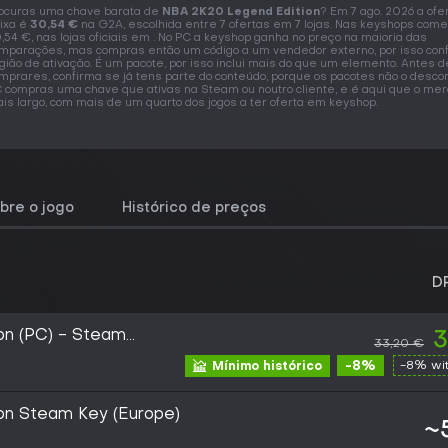
ocuras uma chave barata de
NBA 2K20 Legend Edition
? Em 7 ago. 2026 a ofe
ixa é
30,54 €
na G2A, escolhida entre 7 ofertas em 7 lojas. Nas keyshops co
,54 €, nas lojas oficiais em . No PC a keyshop ganha no preço na maioria das
mparações, mas compras então um código a um vendedor externo, por isso con
gião de ativação. É um pacote, por isso inclui mais do que um elemento. Antes d
mprares, confirma se já tens parte do conteúdo, porque os pacotes não o desco
 compras uma chave que ativas na Steam ou noutro cliente, e é aqui que o me
is largo, com mais de um quarto dos jogos a ter oferta em keyshop.
bre o jogo
Histórico de preços
D
on (PC) - Steam
3
33,20 €
-8%
-8% wi
Mínimo histórico
on Steam Key (Europe)
~