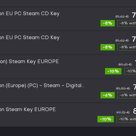
ion EU PC Steam CD Key
7
81,62 €
-8%
-8% wit
ion EU PC Steam CD Key
7
81,62 €
-8%
-8% wit
tion) Steam Key EUROPE
84,61 €
-10%
-10%
n (Europe) (PC) - Steam - Digital
81,30 €
-6%
-6% wit
ion Steam Key EUROPE
97,72 €
-10%
-10% wi