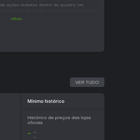
 de ações realistas dentro de quadra. Um
do cuida do apoio dos pés e do momento para
ais. O domínio de bola ganhou ajustes
+Mais
tradas precisas e bom timing em dribles e
s de movimento permitem personalizar como um
xecuta ações básicas, como arremessos e
icas refinadas que punem posicionamento ruim
remesso exige timing e ponto de soltura
icando acerto ou erro. O conjunto prioriza
 de destaques exagerados, embora jogadas
íveis por meio de sistemas de badges ligados
VER TUDO
ntes estilos de jogo. MyCareer permite criar um
Mínimo histórico
versitárias, progredindo por uma trajetória
étipo que influenciam as habilidades. MyLeague
o de equipes, incluindo montagem de elenco,
Histórico de preços das lojas
 temporada completa.
oficiais
tas de jogadores e a participação em desafios
-
-
 e Blacktop oferecem jogos de exibição diretos
-