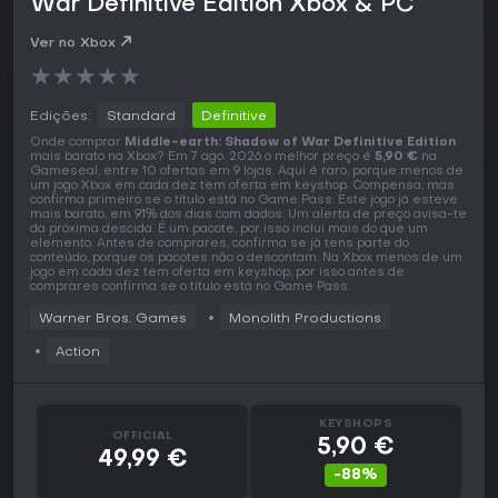
War Definitive Edition Xbox & PC
Ver no Xbox
★
★
★
★
★
Edições:
Standard
Definitive
Onde comprar
Middle-earth: Shadow of War Definitive Edition
mais barato na Xbox? Em 7 ago. 2026 o melhor preço é
5,90 €
na
Gameseal, entre 10 ofertas em 9 lojas. Aqui é raro, porque menos de
um jogo Xbox em cada dez tem oferta em keyshop. Compensa, mas
confirma primeiro se o título está no Game Pass. Este jogo já esteve
mais barato, em 91% dos dias com dados. Um alerta de preço avisa-te
da próxima descida. É um pacote, por isso inclui mais do que um
elemento. Antes de comprares, confirma se já tens parte do
conteúdo, porque os pacotes não o descontam. Na Xbox menos de um
jogo em cada dez tem oferta em keyshop, por isso antes de
comprares confirma se o título está no Game Pass.
Warner Bros. Games
Monolith Productions
Action
KEYSHOPS
OFFICIAL
5,90 €
49,99 €
-88%