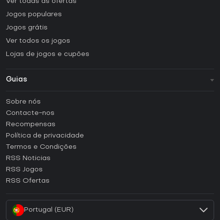
Ver todas as ofertas
Jogos populares
Jogos grátis
Ver todos os jogos
Lojas de jogos e cupões
Guias
FAQ
Sobre nós
Guias e tutoriais
Contacte-nos
Como ativar uma CD Key Steam?
Recompensas
Como ativar uma CD Key Epic Games?
Política de privacidade
Termos e Condições
Como ativar uma CD Key GOG?
RSS Noticias
Como ativar uma CD Key Ubisoft Connect?
RSS Jogos
Como ativar uma CD Key EA App?
RSS Ofertas
Como ativar uma CD Key Battle.net?
Portugal (EUR)