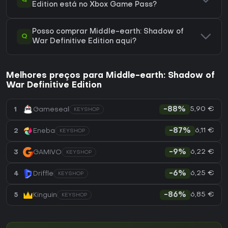
Edition está no Xbox Game Pass?
Posso comprar Middle-earth: Shadow of
Q
War Definitive Edition aqui?
Melhores preços para Middle-earth: Shadow of
War Definitive Edition
5,90 €
1
Gameseal
-88%
KEYSHOP
6,11 €
2
Eneba
-87%
KEYSHOP
6,22 €
3
GAMIVO
-9%
KEYSHOP
6,25 €
4
Driffle
-6%
KEYSHOP
6,85 €
5
Kinguin
-86%
KEYSHOP