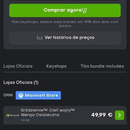
Comprar agora
Nas keyshops, esteve mais barato em 91% dos dias com
dados.
Ver histórico de preços
Lojas Oficiais
Keyshops
This bundle includes
Lojas Oficiais (1)
DRM:
Microsoft Store
Śródziemie™: Cień wojny™
49,99 €
Wersja Ostateczna
há 6d