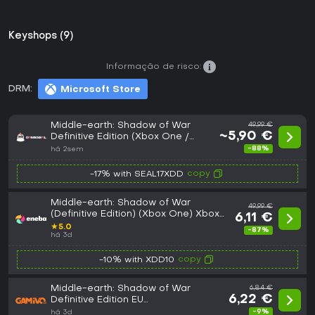
Keyshops (9)
Informação de risco:
DRM:
Microsoft Store
Middle-earth: Shadow of War
49,99 €
~5,90 €
Definitive Edition (Xbox One /
Xbox Series X|S) Xbox Live Key -
-88%
há 2sem
EU
copy
-17% with SEAL17XDD
Middle-earth: Shadow of War
49,99 €
(Definitive Edition) (Xbox One) Xbox
6,11 €
Live Key EUROPE
★
5.0
-87%
há 3d
copy
-10% with XDD10
Middle-earth: Shadow of War
6,84 €
6,22 €
Definitive Edition EU
(Xbox/One/Series/Xbox - PC)
-9%
há 3d