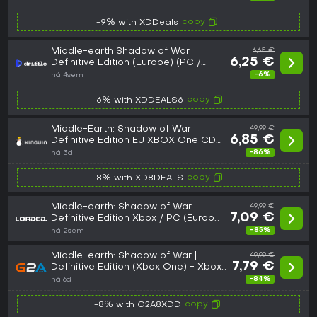
copy
-9% with XDDeals
Middle-earth Shadow of War
6,65 €
6,25 €
Definitive Edition (Europe) (PC /
Xbox One / Xbox Series X|S) - Xbox
-6%
há 4sem
Live - Digital Key
copy
-6% with XDDEALS6
Middle-Earth: Shadow of War
49,99 €
6,85 €
Definitive Edition EU XBOX One CD
Key
-86%
há 3d
copy
-8% with XD8DEALS
Middle-earth: Shadow of War
49,99 €
7,09 €
Definitive Edition Xbox / PC (Europe
& UK)
-85%
há 2sem
Middle-earth: Shadow of War |
49,99 €
7,79 €
Definitive Edition (Xbox One) - Xbox
Live Key - EUROPE
-84%
há 6d
copy
-8% with G2A8XDD