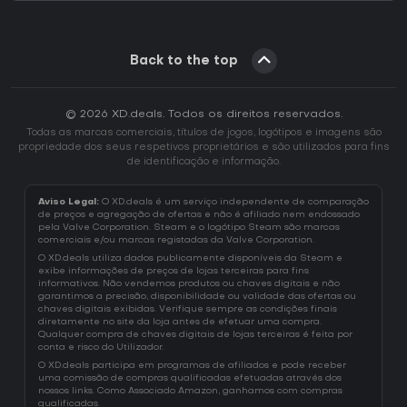
Back to the top
© 2026 XD.deals. Todos os direitos reservados.
Todas as marcas comerciais, títulos de jogos, logótipos e imagens são
propriedade dos seus respetivos proprietários e são utilizados para fins
de identificação e informação.
Aviso Legal:
O XD.deals é um serviço independente de comparação
de preços e agregação de ofertas e não é afiliado nem endossado
pela Valve Corporation. Steam e o logótipo Steam são marcas
comerciais e/ou marcas registadas da Valve Corporation.
O XD.deals utiliza dados publicamente disponíveis da Steam e
exibe informações de preços de lojas terceiras para fins
informativos. Não vendemos produtos ou chaves digitais e não
garantimos a precisão, disponibilidade ou validade das ofertas ou
chaves digitais exibidas. Verifique sempre as condições finais
diretamente no site da loja antes de efetuar uma compra.
Qualquer compra de chaves digitais de lojas terceiras é feita por
conta e risco do Utilizador.
O XD.deals participa em programas de afiliados e pode receber
uma comissão de compras qualificadas efetuadas através dos
nossos links. Como Associado Amazon, ganhamos com compras
qualificadas.