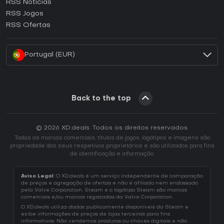
RSS Noticias
Como ativar uma CD Key Ubisoft Connect?
RSS Jogos
Como ativar uma CD Key EA App?
RSS Ofertas
Como ativar uma CD Key Battle.net?
Portugal (EUR)
Back to the top
© 2026 XD.deals. Todos os direitos reservados.
Todas as marcas comerciais, títulos de jogos, logótipos e imagens são
propriedade dos seus respetivos proprietários e são utilizados para fins
de identificação e informação.
Aviso Legal:
O XD.deals é um serviço independente de comparação
de preços e agregação de ofertas e não é afiliado nem endossado
pela Valve Corporation. Steam e o logótipo Steam são marcas
comerciais e/ou marcas registadas da Valve Corporation.
O XD.deals utiliza dados publicamente disponíveis da Steam e
exibe informações de preços de lojas terceiras para fins
informativos. Não vendemos produtos ou chaves digitais e não