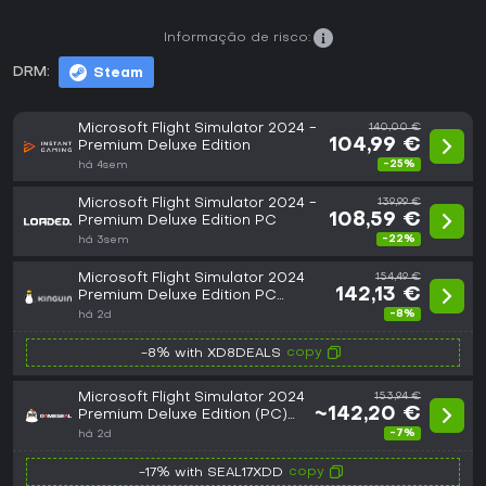
Informação de risco:
DRM:
Steam
Microsoft Flight Simulator 2024 -
140,00 €
104,99 €
Premium Deluxe Edition
-25%
há 4sem
Microsoft Flight Simulator 2024 -
139,99 €
108,59 €
Premium Deluxe Edition PC
-22%
há 3sem
Microsoft Flight Simulator 2024
154,49 €
142,13 €
Premium Deluxe Edition PC
Steam Altergift
-8%
há 2d
copy
-8% with XD8DEALS
Microsoft Flight Simulator 2024
153,94 €
~142,20 €
Premium Deluxe Edition (PC)
Steam Gift - GLOBAL
-7%
há 2d
copy
-17% with SEAL17XDD