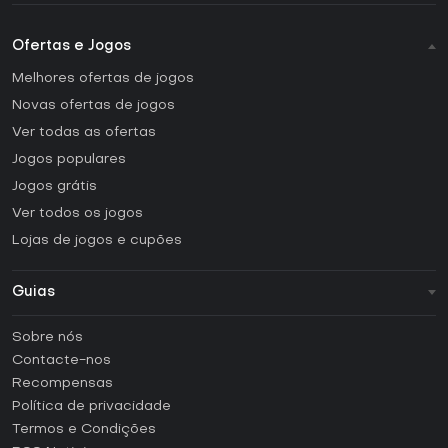
Ofertas e Jogos
Melhores ofertas de jogos
Novas ofertas de jogos
Ver todas as ofertas
Jogos populares
Jogos grátis
Ver todos os jogos
Lojas de jogos e cupões
Guias
FAQ
Sobre nós
Guias e tutoriais
Contacte-nos
Como ativar uma CD Key Steam?
Recompensas
Como ativar uma CD Key Epic Games?
Política de privacidade
Termos e Condições
Como ativar uma CD Key GOG?