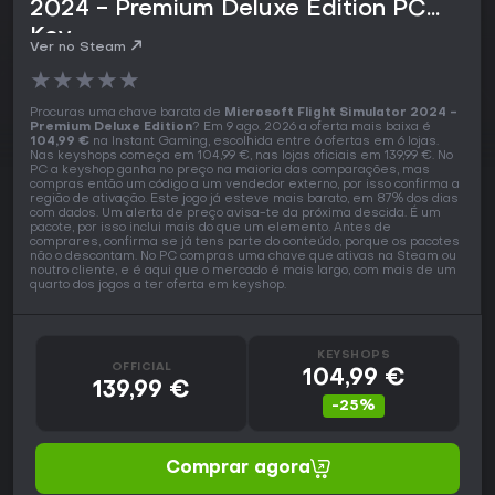
2024 - Premium Deluxe Edition PC
Key
Ver no Steam
★
★
★
★
★
Procuras uma chave barata de
Microsoft Flight Simulator 2024 -
Premium Deluxe Edition
? Em 9 ago. 2026 a oferta mais baixa é
104,99 €
na Instant Gaming, escolhida entre 6 ofertas em 6 lojas.
Nas keyshops começa em 104,99 €, nas lojas oficiais em 139,99 €. No
PC a keyshop ganha no preço na maioria das comparações, mas
compras então um código a um vendedor externo, por isso confirma a
região de ativação. Este jogo já esteve mais barato, em 87% dos dias
com dados. Um alerta de preço avisa-te da próxima descida. É um
pacote, por isso inclui mais do que um elemento. Antes de
comprares, confirma se já tens parte do conteúdo, porque os pacotes
não o descontam. No PC compras uma chave que ativas na Steam ou
noutro cliente, e é aqui que o mercado é mais largo, com mais de um
quarto dos jogos a ter oferta em keyshop.
KEYSHOPS
OFFICIAL
104,99 €
139,99 €
-25%
Comprar agora