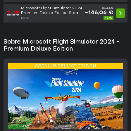
Microsoft Flight Simulator 2024
151,64 €
~146,06 €
Premium Deluxe Edition Steam
Key (GLOBAL)
-3%
há 1d
Sobre Microsoft Flight Simulator 2024 -
Premium Deluxe Edition