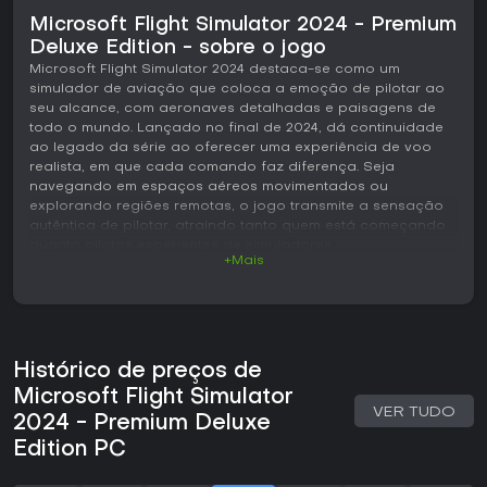
Microsoft Flight Simulator 2024 - Premium
Deluxe Edition - sobre o jogo
Microsoft Flight Simulator 2024 destaca-se como um
simulador de aviação que coloca a emoção de pilotar ao
seu alcance, com aeronaves detalhadas e paisagens de
todo o mundo. Lançado no final de 2024, dá continuidade
ao legado da série ao oferecer uma experiência de voo
realista, em que cada comando faz diferença. Seja
navegando em espaços aéreos movimentados ou
explorando regiões remotas, o jogo transmite a sensação
autêntica de pilotar, atraindo tanto quem está começando
quanto pilotos experientes de simuladores.
+Mais
Jogabilidade
No centro de Microsoft Flight Simulator 2024 está o controle
de diversas aeronaves, com ênfase no realismo. O jogador
realiza decolagens, pousos e manobras em voo utilizando
Histórico de preços de
controles que reproduzem a física real, incluindo efeitos de
corpo flexível em elementos como tecidos e cabos. As
Microsoft Flight Simulator
interações com o solo e a água foram aprimoradas,
VER TUDO
2024 - Premium Deluxe
tornando os movimentos em terra e as operações com
Edition PC
hidroaviões mais naturais. Os sistemas meteorológicos têm
grande influência, com condições dinâmicas que afetam
visibilidade e turbulência. O jogo utiliza um sistema de