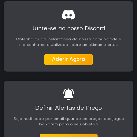
plataformas, destacando o realismo da simulação, mas
mencionando bugs iniciais no manuseio das aeronaves.
Após atualizações como a Sim Update 5, muitos relatam
experiências mais fluidas, com um usuário registrando 165
horas e considerando o jogo agradável desde o início.
Junte-se ao nosso Discord
Para fãs de aviação que apreciam atividades metódicas e
Obtenha ajuda instantânea da nossa comunidade e
baseadas em habilidade, este simulador oferece valor
mantenha-se atualizado sobre as últimas ofertas
duradouro por meio de sua profundidade e expansões
contínuas. Quem prefere ação acelerada pode achar o
Aderir Agora
ritmo mais lento. Com atualizações gratuitas e uma
comunidade ativa, continua sendo uma boa opção em
2026, especialmente no PC e consoles após as otimizações
recentes.
Definir Alertas de Preço
Seja notificado por email quando os preços dos jogos
baixarem para o seu objetivo