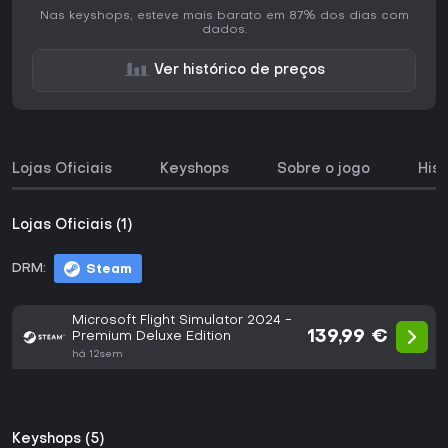
Nas keyshops, esteve mais barato em 87% dos dias com
dados.
Ver histórico de preços
Lojas Oficiais
Keyshops
Sobre o jogo
His
Lojas Oficiais (1)
DRM:
Steam
Microsoft Flight Simulator 2024 -
139,99 €
Premium Deluxe Edition
há 12sem
Keyshops (5)