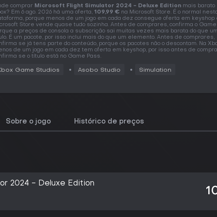
nde comprar
Microsoft Flight Simulator 2024 - Deluxe Edition
mais barato
ox? Em 6 ago. 2026 há uma oferta,
109,99 €
na Microsoft Store. É o normal nest
ataforma, porque menos de um jogo em cada dez consegue oferta em keyshop 
crosoft Store vende quase tudo sozinha. Antes de comprares, confirma o Game
rque a preços de consola a subscrição sai muitas vezes mais barata do que um
tulo. É um pacote, por isso inclui mais do que um elemento. Antes de comprares,
nfirma se já tens parte do conteúdo, porque os pacotes não o descontam. Na Xb
nos de um jogo em cada dez tem oferta em keyshop, por isso antes de compr
nfirma se o título está no Game Pass.
Xbox Game Studios
Asobo Studio
Simulation
Sobre o jogo
Histórico de preços
tor 2024 - Deluxe Edition
1