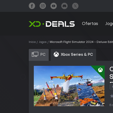
Ofertas
Jog
Início
Jogos
Microsoft Flight Simulator 2024 - Deluxe Edit
PC
Xbox Series & PC
C
S
E
Ed