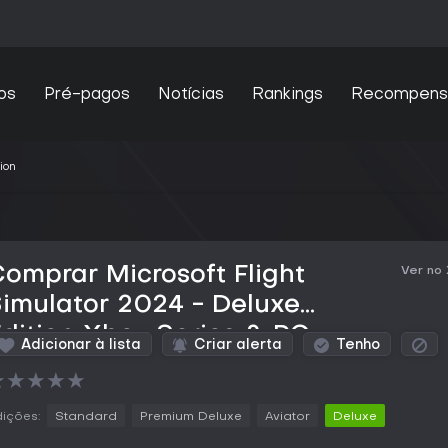
os
Pré-pagos
Notícias
Rankings
Recompens
ion
omprar Microsoft Flight
Ver no
imulator 2024 - Deluxe
dition Xbox Series & PC
Adicionar à lista
Criar alerta
Tenho
★
★
★
★
★
ições:
Standard
Premium Deluxe
Aviator
Deluxe