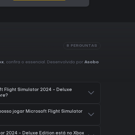
ositiva na imprensa especializada, com elogios
 do mundo. Alguns jogadores mencionam
que continuam a ser corrigidos através de
nclui dez aeronaves adicionais e cinco
ente, ampliando as opções para os jogadores
ilotagem realista, variedade de missões e um
rte valor na versão atual.
8 PERGUNTAS
ox
, confira o essencial. Desenvolvido por
Asobo
t Flight Simulator 2024 - Deluxe
ore?
osso jogar Microsoft Flight Simulator
tor 2024 - Deluxe Edition está no Xbox