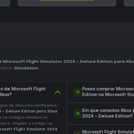
A receção tem sido geralmente p
aos novos modos e ao detalhe
problemas técnicos ocasionais, 
atualizações. A Deluxe Edition i
aeroportos modelados manualm
mais dedicados. Quem aprecia p
ambiente global vivo encontra fo
e Microsoft Flight Simulator 2024 - Deluxe Edition para Xb
éneros:
Simulation
.
 de Microsoft Flight
Posso comprar Microsof
Q
 Xbox?
Edition na Microsoft St
os de desconto verificados,
Em que consolas Xbox p
4 - Deluxe Edition para Xbox
Q
2024 - Deluxe Edition?
s os códigos listados no
ompra, resgate o código na
rosoft Flight Simulator 2024
Microsoft Flight Simula