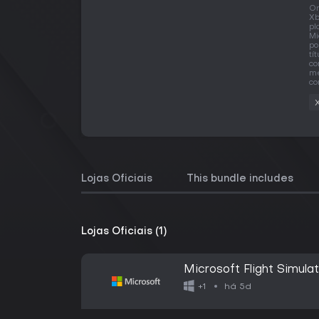
O
Xb
pl
Mi
po
tí
co
me
co
Lojas Oficiais
This bundle includes
Lojas Oficiais (1)
Microsoft Flight Simula
há 5d
+1