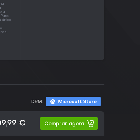
 na
a
e a
 Pass,
 único
ox
ares
DRM:
Microsoft Store
09,99 €
Comprar agora