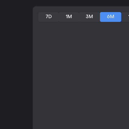
7D
1M
3M
6M