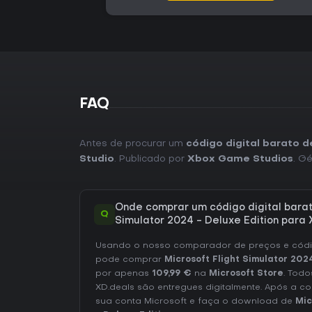
FAQ
Antes de procurar um
código digital barato d
Studio
. Publicado por
Xbox Game Studios
. G
Onde comprar um código digital barato
Q
Simulator 2024 - Deluxe Edition para
Usando o nosso comparador de preços e códig
pode comprar
Microsoft Flight Simulator 202
por apenas
109,99 €
na
Microsoft Store
. Todo
XD.deals são entregues digitalmente. Após a c
sua conta Microsoft e faça o download de
Mic