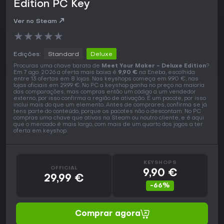
Edition PC Key
Ver no Steam
★
★
★
★
★
Edições:
Standard
Deluxe
Procuras uma chave barata de
Meet Your Maker - Deluxe Edition
?
Em 7 ago. 2026 a oferta mais baixa é
9,90 €
na Eneba, escolhida
entre 13 ofertas em 8 lojas. Nas keyshops começa em 9,90 €, nas
lojas oficiais em 29,99 €. No PC a keyshop ganha no preço na maioria
das comparações, mas compras então um código a um vendedor
externo, por isso confirma a região de ativação. É um pacote, por isso
inclui mais do que um elemento. Antes de comprares, confirma se já
tens parte do conteúdo, porque os pacotes não o descontam. No PC
compras uma chave que ativas na Steam ou noutro cliente, e é aqui
que o mercado é mais largo, com mais de um quarto dos jogos a ter
oferta em keyshop.
KEYSHOPS
OFFICIAL
9,90 €
29,99 €
-66%
Comprar agora