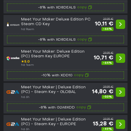
copy
-8% with XD8DEALS
Meet Your Maker Deluxe Edition PC
29,99 €
10,11 €
Steam CD Key
-66%
há 9sem
copy
-8% with XD8DEALS
Meet Your Maker: Deluxe Edition
29,99 €
(PC) Steam Key EUROPE
10,71 €
★
5.0
-64%
há 1sem
copy
-10% with XDD10
Meet Your Maker | Deluxe Edition
29,99 €
14,80 €
(PC) - Steam Key - GLOBAL
-50%
há 6h
copy
-8% with G2A8XDD
Meet Your Maker | Deluxe Edition
29,99 €
15,28 €
(PC) - Steam Key - EUROPE
-49%
há 6h