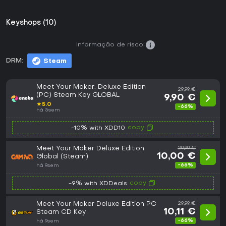
Keyshops (10)
Informação de risco:
DRM:
Steam
Meet Your Maker: Deluxe Edition
29,99 €
(PC) Steam Key GLOBAL
9,90 €
★
5.0
-66%
há 5sem
copy
-10% with XDD10
Meet Your Maker Deluxe Edition
29,99 €
10,00 €
Global (Steam)
-66%
há 9sem
copy
-9% with XDDeals
Meet Your Maker Deluxe Edition PC
29,99 €
10,11 €
Steam CD Key
-66%
há 9sem