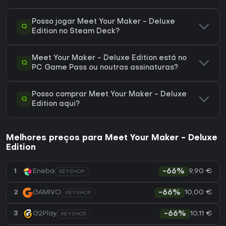
Posso jogar Meet Your Maker - Deluxe
Q
Edition no Steam Deck?
Meet Your Maker - Deluxe Edition está no
Q
PC Game Pass ou noutras assinaturas?
Posso comprar Meet Your Maker - Deluxe
Q
Edition aqui?
Melhores preços para Meet Your Maker - Deluxe
Edition
9,90 €
1
Eneba
-66%
KEYSHOP
10,00 €
2
GAMIVO
-66%
KEYSHOP
10,11 €
3
G2Play
-66%
KEYSHOP