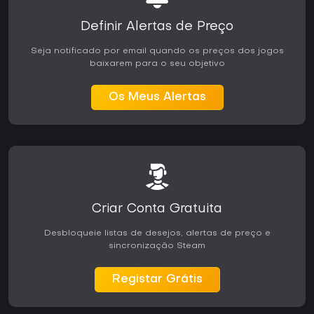
principalmente fãs de gêneros híbridos que unem ação de
tiro com construção estratégica, especialmente aqueles
Definir Alertas de Preço
que se sentem à vontade com elementos de jogador contra
jogador por meio de conteúdo compartilhado. Quem busca
Seja notificado por email quando os preços dos jogos
um fluxo constante de novos postos para explorar
baixarem para o seu objetivo
encontra mais valor em sessões repetidas focadas no ciclo
de invasão e construção.
Os Meus Alertas
Criar Conta Gratuita
Desbloqueie listas de desejos, alertas de preço e
sincronização Steam
Registar Grátis