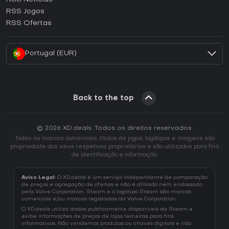
Como ativar uma CD Key Ubisoft Connect?
RSS Jogos
Como ativar uma CD Key EA App?
RSS Ofertas
Como ativar uma CD Key Battle.net?
Portugal (EUR)
Back to the top
© 2026 XD.deals. Todos os direitos reservados.
Todas as marcas comerciais, títulos de jogos, logótipos e imagens são
propriedade dos seus respetivos proprietários e são utilizados para fins
de identificação e informação.
Aviso Legal:
O XD.deals é um serviço independente de comparação
de preços e agregação de ofertas e não é afiliado nem endossado
pela Valve Corporation. Steam e o logótipo Steam são marcas
comerciais e/ou marcas registadas da Valve Corporation.
O XD.deals utiliza dados publicamente disponíveis da Steam e
exibe informações de preços de lojas terceiras para fins
informativos. Não vendemos produtos ou chaves digitais e não