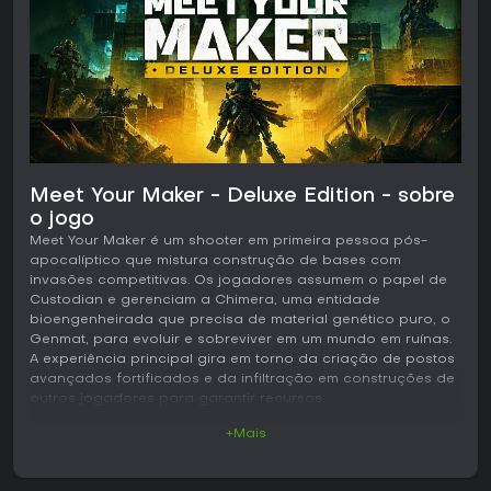
Meet Your Maker - Deluxe Edition - sobre
o jogo
Meet Your Maker é um shooter em primeira pessoa pós-
apocalíptico que mistura construção de bases com
invasões competitivas. Os jogadores assumem o papel de
Custodian e gerenciam a Chimera, uma entidade
bioengenheirada que precisa de material genético puro, o
Genmat, para evoluir e sobreviver em um mundo em ruínas.
A experiência principal gira em torno da criação de postos
avançados fortificados e da infiltração em construções de
outros jogadores para garantir recursos.
+Mais
Jogabilidade
O ciclo de jogo se baseia em coletar materiais durante as
invasões e usá-los para reforçar os próprios postos. No