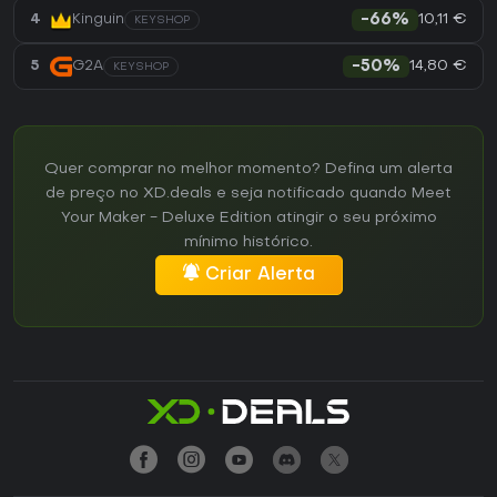
10,11 €
4
Kinguin
-66%
KEYSHOP
14,80 €
5
G2A
-50%
KEYSHOP
Quer comprar no melhor momento? Defina um alerta
de preço no XD.deals e seja notificado quando Meet
Your Maker - Deluxe Edition atingir o seu próximo
mínimo histórico.
Criar Alerta