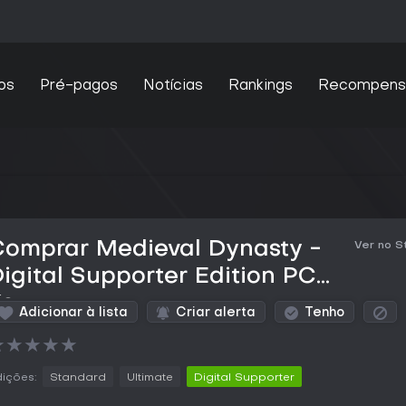
os
Pré-pagos
Notícias
Rankings
Recompens
Comprar Medieval Dynasty -
Ver no 
igital Supporter Edition PC
Key
Adicionar à lista
Criar alerta
Tenho
★
★
★
★
★
ições:
Standard
Ultimate
Digital Supporter