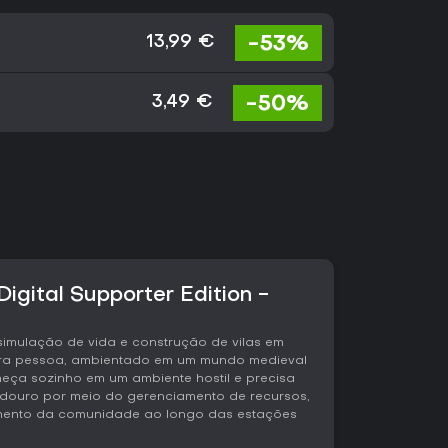
-53%
13,99 €
-50%
3,49 €
igital Supporter Edition -
simulação de vida e construção de vilas em
eira pessoa, ambientado em um mundo medieval
meça sozinho em um ambiente hostil e precisa
douro por meio do gerenciamento de recursos,
mento da comunidade ao longo das estações