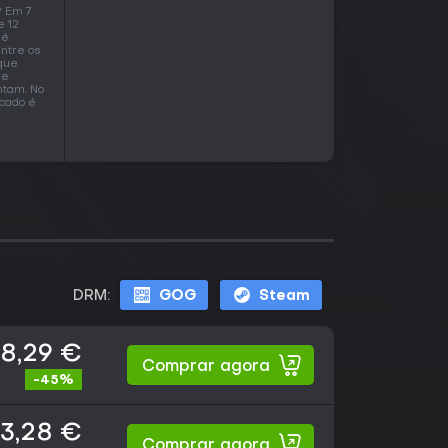
? Em 7
e 12
 é
entre os
 que
de
ntam. No
rcado é
DRM:
GOG
Steam
18,29 €
Comprar agora
-45%
3,28 €
Comprar agora