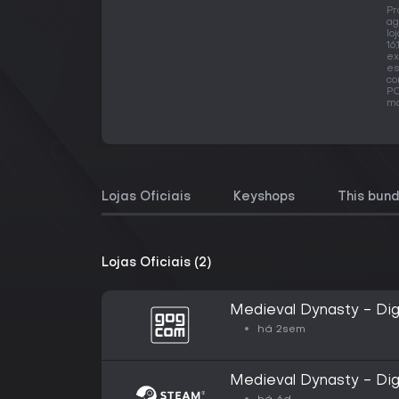
Pr
ag
lo
16
ex
es
co
PC
ma
Lojas Oficiais
Keyshops
This bund
Lojas Oficiais (2)
Medieval Dynasty - Digi
há 2sem
Medieval Dynasty - Digi