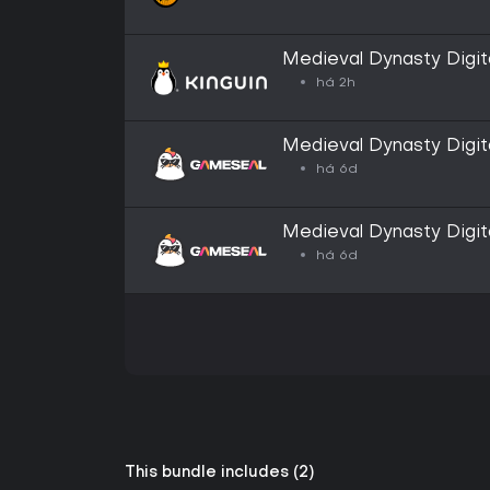
Medieval Dynasty Digit
CD Key
há 2h
Medieval Dynasty Digit
Key - EU
há 6d
Medieval Dynasty Digit
Key - GLOBAL
há 6d
This bundle includes (2)