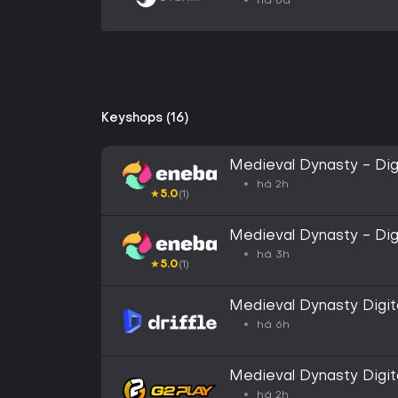
há 6d
Keyshops (16)
Medieval Dynasty - Dig
GLOBAL
há 2h
★
5.0
(1)
Medieval Dynasty - Dig
Key EUROPE
há 3h
★
5.0
(1)
Medieval Dynasty Digita
Steam - Digital Key
há 6h
Medieval Dynasty Digit
CD Key
há 2h