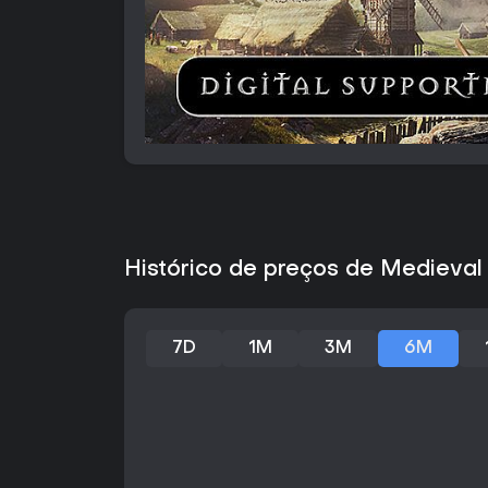
Histórico de preços de Medieval 
7D
1M
3M
6M