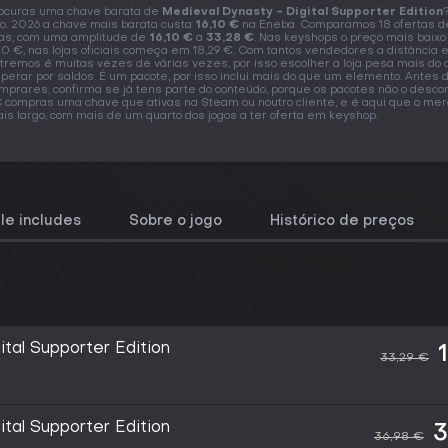
ocuras uma chave barata de
Medieval Dynasty - Digital Supporter Edition
o. 2026 a chave mais barata custa
16,10 €
na Eneba. Comparamos 18 ofertas d
jas, com uma amplitude de
16,10 €
a
33,28 €
. Nas keyshops o preço mais baixo
,10 €, nas lojas oficiais começa em 18,29 €. Com tantos vendedores a distância 
tremos é muitas vezes de várias vezes, por isso escolher a loja pesa mais do
perar por saldos. É um pacote, por isso inclui mais do que um elemento. Antes 
mprares, confirma se já tens parte do conteúdo, porque os pacotes não o desco
 compras uma chave que ativas na Steam ou noutro cliente, e é aqui que o me
is largo, com mais de um quarto dos jogos a ter oferta em keyshop.
le includes
Sobre o jogo
Histórico de preços
tal Supporter Edition
33,29 €
tal Supporter Edition
3
36,98 €