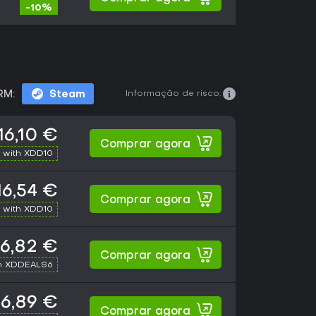
-10%
Informação de risco:
RM:
Steam
16,10 €
Comprar agora
 with XDD10
16,54 €
Comprar agora
 with XDD10
16,82 €
Comprar agora
h XDDEALS6
16,89 €
Comprar agora