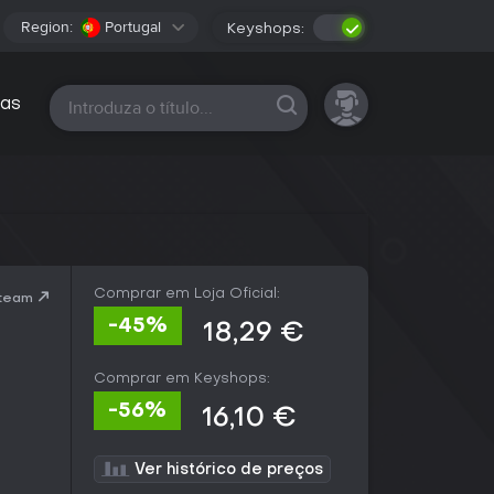
Region:
Portugal
Keyshops:
Todas as plataformas
as
Comprar em Loja Oficial:
Steam
-45%
18,29 €
Comprar em Keyshops:
-56%
16,10 €
Ver histórico de preços