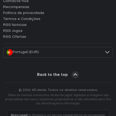
Contacte-nos
Como ativar uma CD Key Steam?
Recompensas
Como ativar uma CD Key Epic Games?
Política de privacidade
Termos e Condições
Como ativar uma CD Key GOG?
RSS Noticias
Como ativar uma CD Key Ubisoft Connect?
RSS Jogos
Como ativar uma CD Key EA App?
RSS Ofertas
Como ativar uma CD Key Battle.net?
Portugal (EUR)
Back to the top
© 2026 XD.deals. Todos os direitos reservados.
Todas as marcas comerciais, títulos de jogos, logótipos e imagens são
propriedade dos seus respetivos proprietários e são utilizados para fins
de identificação e informação.
Aviso Legal:
O XD.deals é um serviço independente de comparação