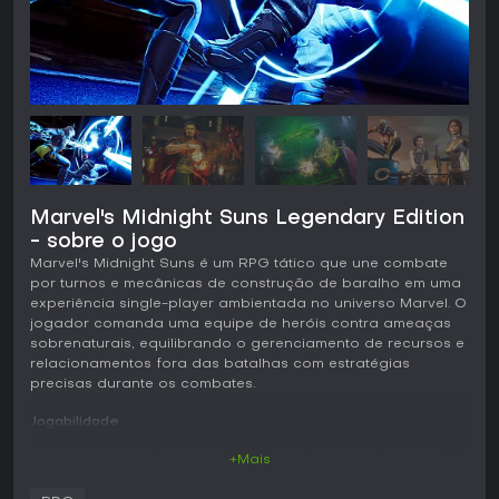
Marvel's Midnight Suns Legendary Edition
- sobre o jogo
Marvel's Midnight Suns é um RPG tático que une combate
por turnos e mecânicas de construção de baralho em uma
experiência single-player ambientada no universo Marvel. O
jogador comanda uma equipe de heróis contra ameaças
sobrenaturais, equilibrando o gerenciamento de recursos e
relacionamentos fora das batalhas com estratégias
precisas durante os combates.
Jogabilidade
A rotina principal acontece no Abbey, o quartel-general
+Mais
onde é possível interagir com os heróis, melhorar
habilidades e se preparar para as missões. Cada herói