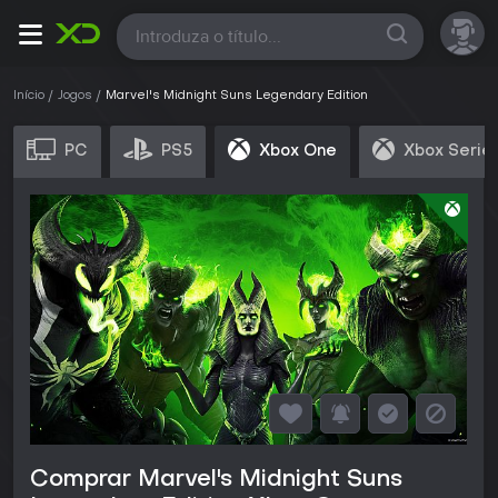
Todas
Início
Jogos
Marvel's Midnight Suns Legendary Edition
PC
PS5
Xbox One
Xbox Serie
Comprar Marvel's Midnight Suns