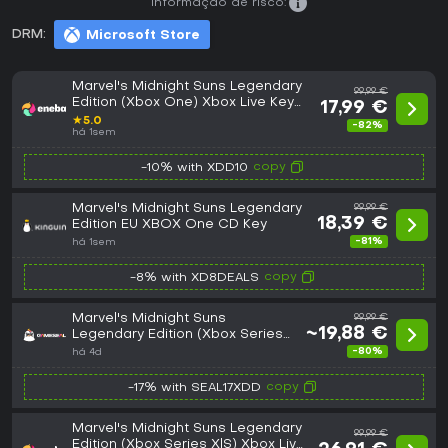
Informação de risco:
DRM:
Microsoft Store
Marvel's Midnight Suns Legendary
99,99 €
Edition (Xbox One) Xbox Live Key
17,99 €
EUROPE
★
5.0
-82%
há 1sem
copy
-10% with XDD10
Marvel's Midnight Suns Legendary
99,99 €
18,39 €
Edition EU XBOX One CD Key
-81%
há 1sem
copy
-8% with XD8DEALS
Marvel's Midnight Suns
99,99 €
~19,88 €
Legendary Edition (Xbox Series
X|S) Xbox Live Key - EU
-80%
há 4d
copy
-17% with SEAL17XDD
Marvel's Midnight Suns Legendary
99,99 €
Edition (Xbox Series X|S) Xbox Live