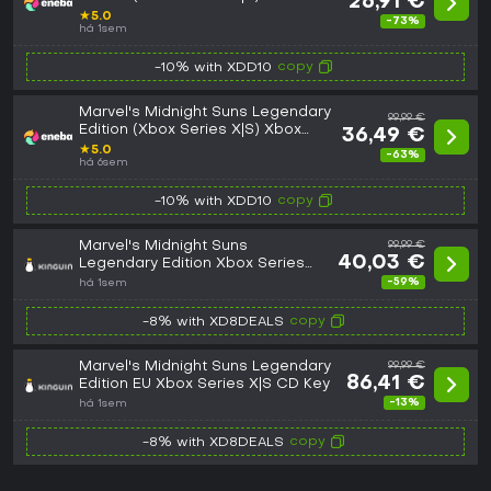
26,91 €
Key EUROPE
★
5.0
-73%
há 1sem
copy
-10% with XDD10
Marvel's Midnight Suns Legendary
99,99 €
Edition (Xbox Series X|S) Xbox
36,49 €
Live Key GLOBAL
★
5.0
-63%
há 6sem
copy
-10% with XDD10
Marvel's Midnight Suns
99,99 €
40,03 €
Legendary Edition Xbox Series
X|S CD Key
-59%
há 1sem
copy
-8% with XD8DEALS
Marvel's Midnight Suns Legendary
99,99 €
86,41 €
Edition EU Xbox Series X|S CD Key
-13%
há 1sem
copy
-8% with XD8DEALS