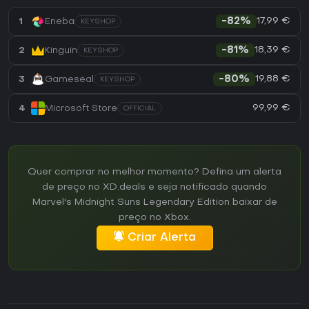
17,99 €
1
Eneba
-82%
KEYSHOP
18,39 €
2
Kinguin
-81%
KEYSHOP
19,88 €
3
Gameseal
-80%
KEYSHOP
99,99 €
4
Microsoft Store
OFFICIAL
Quer comprar no melhor momento? Defina um alerta
de preço no XD.deals e seja notificado quando
Marvel's Midnight Suns Legendary Edition baixar de
preço no Xbox.
Criar Alerta