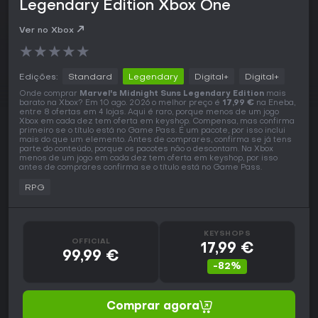
Legendary Edition Xbox One
Ver no Xbox
★
★
★
★
★
Edições:
Standard
Legendary
Digital+
Digital+
Onde comprar
Marvel's Midnight Suns Legendary Edition
mais
barato na Xbox? Em 10 ago. 2026 o melhor preço é
17,99 €
na Eneba,
entre 8 ofertas em 4 lojas. Aqui é raro, porque menos de um jogo
Xbox em cada dez tem oferta em keyshop. Compensa, mas confirma
primeiro se o título está no Game Pass. É um pacote, por isso inclui
mais do que um elemento. Antes de comprares, confirma se já tens
parte do conteúdo, porque os pacotes não o descontam. Na Xbox
menos de um jogo em cada dez tem oferta em keyshop, por isso
antes de comprares confirma se o título está no Game Pass.
RPG
KEYSHOPS
OFFICIAL
17,99 €
99,99 €
-82%
Comprar agora