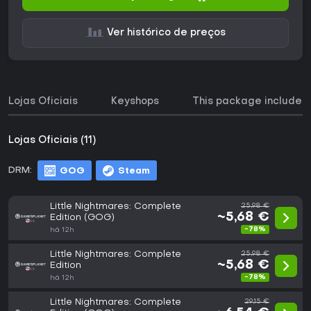
Ver histórico de preços
Lojas Oficiais
Keyshops
This package includes
Lojas Oficiais (11)
DRM:
GOG
Steam
Little Nightmares: Complete
25,98 €
~5,68 €
Edition (GOG)
-78%
há 12h
Little Nightmares: Complete
25,98 €
~5,68 €
Edition
-78%
há 12h
Little Nightmares: Complete
29,15 €