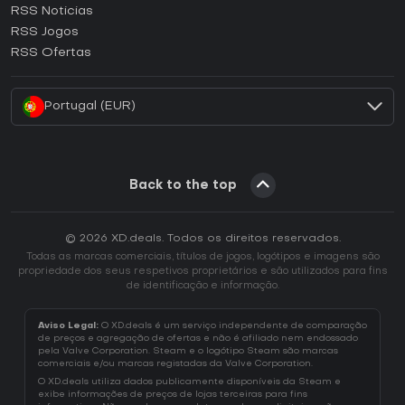
RSS Noticias
Como ativar uma CD Key Ubisoft Connect?
RSS Jogos
Como ativar uma CD Key EA App?
RSS Ofertas
Como ativar uma CD Key Battle.net?
Portugal (EUR)
Back to the top
© 2026 XD.deals. Todos os direitos reservados.
Todas as marcas comerciais, títulos de jogos, logótipos e imagens são
propriedade dos seus respetivos proprietários e são utilizados para fins
de identificação e informação.
Aviso Legal:
O XD.deals é um serviço independente de comparação
de preços e agregação de ofertas e não é afiliado nem endossado
pela Valve Corporation. Steam e o logótipo Steam são marcas
comerciais e/ou marcas registadas da Valve Corporation.
O XD.deals utiliza dados publicamente disponíveis da Steam e
exibe informações de preços de lojas terceiras para fins