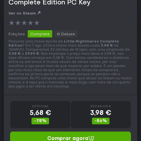
Complete Edition PC Key
Ver no Steam
★
★
★
★
★
Edições:
Complete
III Deluxe
Procuras uma chave barata de
Little Nightmares Complete
Edition
? Em 7 ago. 2026 a chave mais barata custa
3,98 €
na
GAMIVO. Comparamos 32 ofertas de 16 lojas, com uma amplitude de
3,98 €
a
29,99 €
. Nas keyshops o preço mais baixo é 3,98 €, nas
lojas oficiais começa em 5,68 €. Com tantos vendedores a distância
entre os extremos é muitas vezes de várias vezes, por isso
escolher a loja pesa mais do que esperar por saldos. É um pacote,
por isso inclui mais do que um elemento. Antes de comprares,
confirma se já tens parte do conteúdo, porque os pacotes não o
descontam. No PC compras uma chave que ativas na Steam ou noutro
cliente, e é aqui que o mercado é mais largo, com mais de um quarto
dos jogos a ter oferta em keyshop.
OFFICIAL
KEYSHOPS
5,68 €
3,98 €
-78%
-86%
Comprar agora