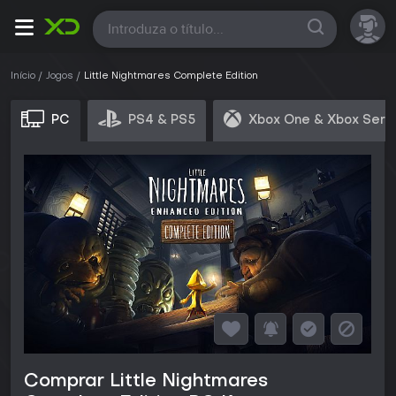
Todas
Início
Jogos
Little Nightmares Complete Edition
PC
PS4 & PS5
Xbox One & Xbox Seri
Comprar Little Nightmares