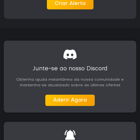
buscas por 100%. Sua duração relativamente curta agrada
Criar Alerta
quem busca uma história focada e autônoma, sem
atualizações contínuas ou recursos multiplayer. No geral, o
pacote é uma recomendação sólida para fãs do gênero
que valorizam observação cuidadosa e controle preciso
em vez de espetáculo.
Junte-se ao nosso Discord
Obtenha ajuda instantânea da nossa comunidade e
mantenha-se atualizado sobre as últimas ofertas
Aderir Agora