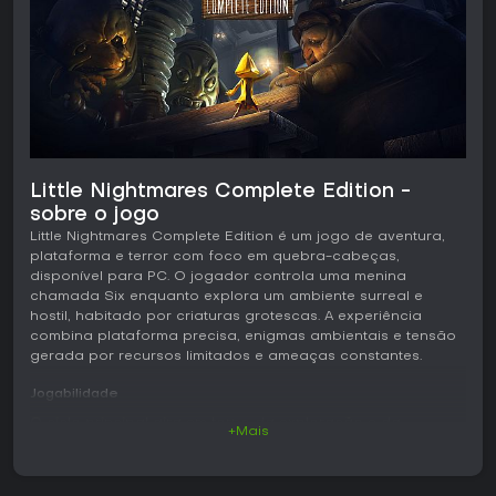
Little Nightmares Complete Edition -
sobre o jogo
Little Nightmares Complete Edition é um jogo de aventura,
plataforma e terror com foco em quebra-cabeças,
disponível para PC. O jogador controla uma menina
chamada Six enquanto explora um ambiente surreal e
hostil, habitado por criaturas grotescas. A experiência
combina plataforma precisa, enigmas ambientais e tensão
gerada por recursos limitados e ameaças constantes.
Jogabilidade
O ciclo principal gira em torno da exploração e da
+Mais
sobrevivência em um formato side-scrolling. Six atravessa
espaços detalhados e mal iluminados correndo, pulando,
escalando e interagindo com objetos. Um isqueiro funciona