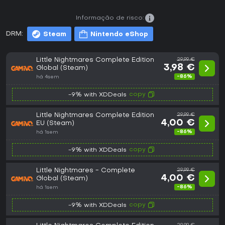
Informação de risco:
DRM:
Steam
Nintendo eShop
Little Nightmares Complete Edition
29,99 €
3,98 €
Global (Steam)
-86%
há 4sem
copy
-9% with XDDeals
Little Nightmares Complete Edition
29,99 €
4,00 €
EU (Steam)
-86%
há 1sem
copy
-9% with XDDeals
Little Nightmares - Complete
29,99 €
4,00 €
Global (Steam)
-86%
há 1sem
copy
-9% with XDDeals