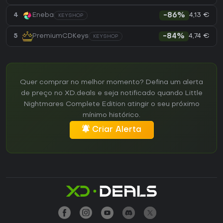
4,13 €
4
Eneba
-86%
KEYSHOP
4,74 €
5
PremiumCDKeys
-84%
KEYSHOP
Quer comprar no melhor momento? Defina um alerta
de preço no XD.deals e seja notificado quando Little
Nightmares Complete Edition atingir o seu próximo
mínimo histórico.
Criar Alerta