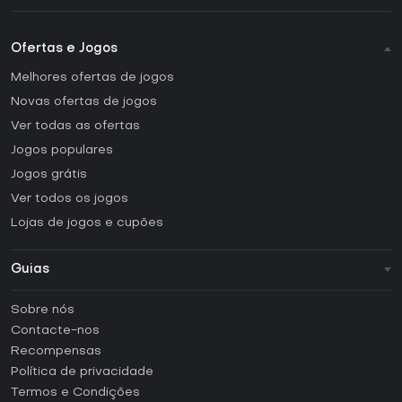
Ofertas e Jogos
Melhores ofertas de jogos
Novas ofertas de jogos
Ver todas as ofertas
Jogos populares
Jogos grátis
Ver todos os jogos
Lojas de jogos e cupões
Guias
FAQ
Sobre nós
Guias e tutoriais
Contacte-nos
Como ativar uma CD Key Steam?
Recompensas
Como ativar uma CD Key Epic Games?
Política de privacidade
Termos e Condições
Como ativar uma CD Key GOG?