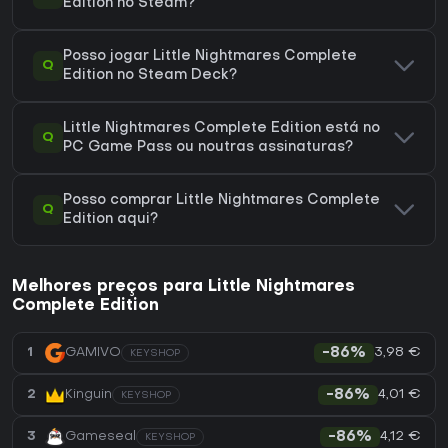
Edition no Steam?
Posso jogar Little Nightmares Complete
Q
Edition no Steam Deck?
Little Nightmares Complete Edition está no
Q
PC Game Pass ou noutras assinaturas?
Posso comprar Little Nightmares Complete
Q
Edition aqui?
Melhores preços para Little Nightmares
Complete Edition
3,98 €
1
GAMIVO
-86%
KEYSHOP
4,01 €
2
Kinguin
-86%
KEYSHOP
4,12 €
3
Gameseal
-86%
KEYSHOP