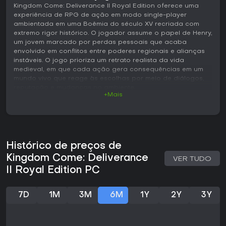
Kingdom Come: Deliverance II Royal Edition oferece uma
experiência de RPG de ação em modo single-player
ambientada em uma Boêmia do século XV recriada com
extremo rigor histórico. O jogador assume o papel de Henry,
um jovem marcado por perdas pessoais que acaba
envolvido em conflitos entre poderes regionais e alianças
instáveis. O jogo prioriza um retrato realista da vida
medieval, em que cada ação gera consequências em um
mundo vivo que reage às escolhas por meio de diálogos,
reputação e mudanças no ambiente.
+Mais
Gameplay
O combate é baseado em ataques direcionais, bloqueios e
gerenciamento de stamina, exigindo leitura dos movimentos
do inimigo e timing preciso em vez de apertar botões
Histórico de preços de
repetidamente. Cada arma apresenta alcance e velocidade
próprios, e o progresso de habilidades abrange estilos de
Kingdom Come: Deliverance
VER TUDO
luta, ofícios como ferraria e alquimia, além de
II Royal Edition PC
competências sociais que abrem ou fecham caminhos de
diálogo. Os atributos de oratória, carisma, intimidação,
aparência, coerção e domínio ampliam as opções de
7D
1M
3M
6M
1Y
2Y
3Y
conversa, permitindo que a mesma missão se desenvolva
de formas distintas conforme as decisões anteriores e o
desenvolvimento do personagem.