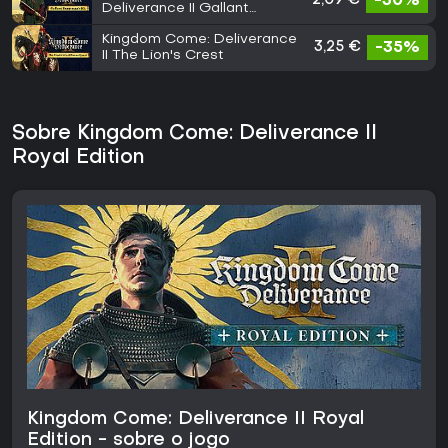
2,09 €
-30%
Deliverance II Gallant
Huntsman's Kit
Kingdom Come: Deliverance
3,25 €
-35%
II The Lion's Crest
Sobre Kingdom Come: Deliverance II
Royal Edition
Kingdom Come: Deliverance II Royal
Edition - sobre o jogo