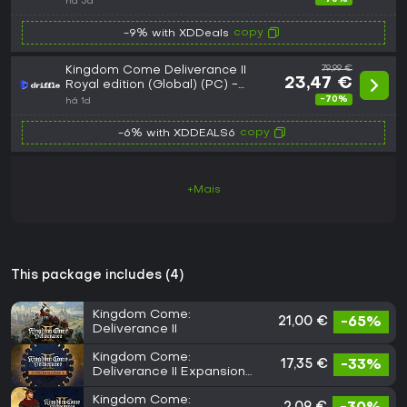
há 5d
copy
-9% with XDDeals
Kingdom Come Deliverance II
79,99 €
23,47 €
Royal edition (Global) (PC) -
Steam - Digital Key
-70%
há 1d
copy
-6% with XDDEALS6
+Mais
This package includes (4)
Kingdom Come:
21,00 €
-65%
Deliverance II
Kingdom Come:
17,35 €
-33%
Deliverance II Expansion
Pass
Kingdom Come: