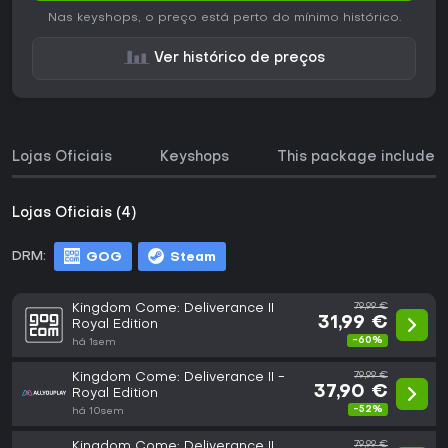
Nas keyshops, o preço está perto do mínimo histórico.
Ver histórico de preços
Lojas Oficiais
Keyshops
This package includes
Lojas Oficiais (4)
DRM:
GOG
Steam
Kingdom Come: Deliverance II
79,99 €
31,99 €
Royal Edition
-60%
há 1sem
Kingdom Come: Deliverance II -
79,99 €
37,90 €
Royal Edition
-52%
há 10sem
Kingdom Come: Deliverance II
79,99 €