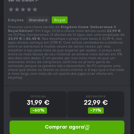
Ver no Steam
★
★
★
★
★
Edições:
Standard
Royal
Procuras uma chave barata de
Kingdom Come: Deliverance II
Royal Edition
? Em 9 ago. 2026 a chave mais barata custa
22,99 €
na G2Play. Comparamos 21 ofertas de 12 lojas, com uma amplitude de
22,99 €
a
86,48 €
. Nas keyshops o preço mais baixo é 22,99 €, nas
lojas oficiais começa em 31,99 €. Com tantos vendedores a distância
entre os extremos é muitas vezes de várias vezes, por isso
escolher a loja pesa mais do que esperar por saldos. O preço está
entre os mais baixos do seu historial, só esteve mais barato em 5%
dos dias com dados. É um pacote, por isso inclui mais do que um
elemento. Antes de comprares, confirma se já tens parte do
conteúdo, porque os pacotes não o descontam. No PC compras uma
chave que ativas na Steam ou noutro cliente, e é aqui que o mercado
é mais largo, com mais de um quarto dos jogos a ter oferta em
keyshop.
OFFICIAL
KEYSHOPS
31,99 €
22,99 €
-60%
-71%
Comprar agora