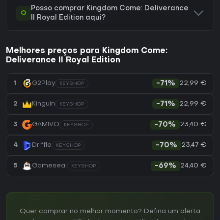
Posso comprar Kingdom Come: Deliverance
Q
II Royal Edition aqui?
Melhores preços para Kingdom Come:
Deliverance II Royal Edition
22,99 €
1
G2Play
-71%
KEYSHOP
22,99 €
2
Kinguin
-71%
KEYSHOP
23,40 €
3
GAMIVO
-70%
KEYSHOP
23,47 €
4
Driffle
-70%
KEYSHOP
24,40 €
5
Gameseal
-69%
KEYSHOP
Quer comprar no melhor momento? Defina um alerta