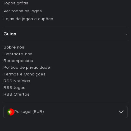
Jogos grátis
Ver todos os jogos
Lojas de jogos e cupões
Guias
FAQ
Sobre nós
Guias e tutoriais
Contacte-nos
Como ativar uma CD Key Steam?
Recompensas
Como ativar uma CD Key Epic Games?
Política de privacidade
Termos e Condições
Como ativar uma CD Key GOG?
RSS Noticias
Como ativar uma CD Key Ubisoft Connect?
RSS Jogos
Como ativar uma CD Key EA App?
RSS Ofertas
Como ativar uma CD Key Battle.net?
Portugal (EUR)