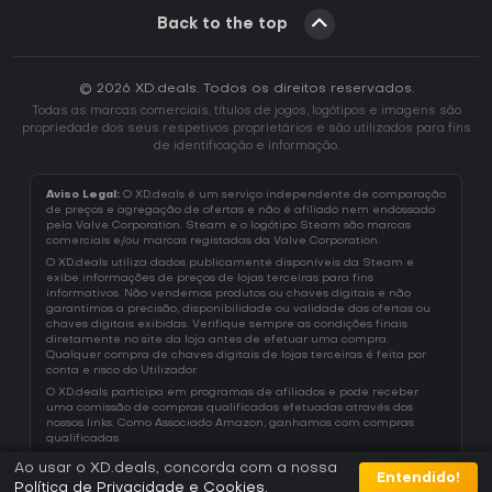
Back to the top
© 2026 XD.deals. Todos os direitos reservados.
Todas as marcas comerciais, títulos de jogos, logótipos e imagens são
propriedade dos seus respetivos proprietários e são utilizados para fins
de identificação e informação.
Aviso Legal:
O XD.deals é um serviço independente de comparação
de preços e agregação de ofertas e não é afiliado nem endossado
pela Valve Corporation. Steam e o logótipo Steam são marcas
comerciais e/ou marcas registadas da Valve Corporation.
O XD.deals utiliza dados publicamente disponíveis da Steam e
exibe informações de preços de lojas terceiras para fins
informativos. Não vendemos produtos ou chaves digitais e não
garantimos a precisão, disponibilidade ou validade das ofertas ou
chaves digitais exibidas. Verifique sempre as condições finais
diretamente no site da loja antes de efetuar uma compra.
Qualquer compra de chaves digitais de lojas terceiras é feita por
conta e risco do Utilizador.
O XD.deals participa em programas de afiliados e pode receber
uma comissão de compras qualificadas efetuadas através dos
nossos links. Como Associado Amazon, ganhamos com compras
qualificadas.
Ao usar o XD.deals, concorda com a nossa
Entendido!
Política de Privacidade e Cookies
.