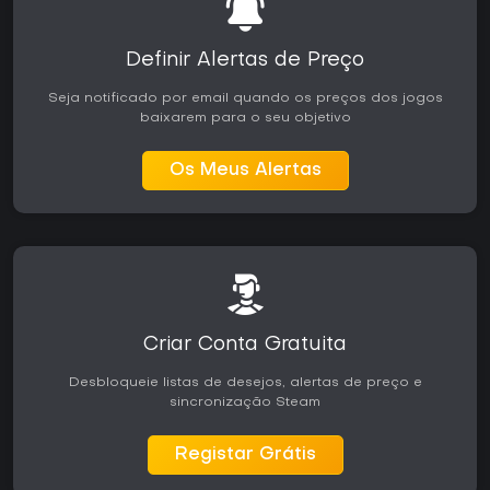
Quem prefere ferramentas criativas de livre exploração ou
campanhas estruturadas com progressão clara encontrará
Definir Alertas de Preço
maior valor aqui. A simulação exige atenção simultânea a
múltiplos sistemas, recompensando estilos de jogo
Seja notificado por email quando os preços dos jogos
metódicos em vez de experimentação casual.
baixarem para o seu objetivo
Os Meus Alertas
Criar Conta Gratuita
Desbloqueie listas de desejos, alertas de preço e
sincronização Steam
Registar Grátis