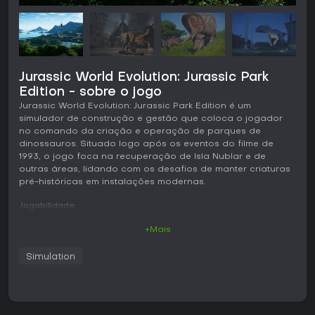
Jurassic World Evolution: Jurassic Park
Edition - sobre o jogo
Jurassic World Evolution: Jurassic Park Edition é um
simulador de construção e gestão que coloca o jogador
no comando da criação e operação de parques de
dinossauros. Situado logo após os eventos do filme de
1993, o jogo foca na recuperação de Isla Nublar e de
outras áreas, lidando com os desafios de manter criaturas
pré-históricas em instalações modernas.
Jogabilidade
Os jogadores constroem cercados, laboratórios de
+Mais
pesquisa e áreas de lazer para visitantes em várias ilhas.
Os dinossauros são gerados por meio de edição genética,
Simulation
permitindo ajustar características como comportamento,
aparência e resistência. As operações diárias incluem o
monitoramento das necessidades dos animais, a
manutenção da rede elétrica e a resposta a eventos
climáticos como tempestades tropicais, que podem