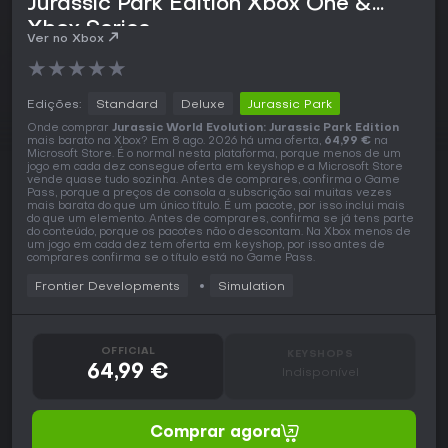
Jurassic Park Edition Xbox One &
Xbox Series
Ver no Xbox
★
★
★
★
★
Edições:
Standard
Deluxe
Jurassic Park
Onde comprar
Jurassic World Evolution: Jurassic Park Edition
mais barato na Xbox? Em 8 ago. 2026 há uma oferta,
64,99 €
na
Microsoft Store. É o normal nesta plataforma, porque menos de um
jogo em cada dez consegue oferta em keyshop e a Microsoft Store
vende quase tudo sozinha. Antes de comprares, confirma o Game
Pass, porque a preços de consola a subscrição sai muitas vezes
mais barata do que um único título. É um pacote, por isso inclui mais
do que um elemento. Antes de comprares, confirma se já tens parte
do conteúdo, porque os pacotes não o descontam. Na Xbox menos de
um jogo em cada dez tem oferta em keyshop, por isso antes de
comprares confirma se o título está no Game Pass.
Frontier Developments
Simulation
OFFICIAL
KEYSHOPS
64,99 €
Indisponível
Comprar agora