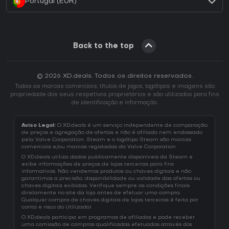
Portugal (EUR)
Back to the top
© 2026 XD.deals. Todos os direitos reservados.
Todas as marcas comerciais, títulos de jogos, logótipos e imagens são
propriedade dos seus respetivos proprietários e são utilizados para fins
de identificação e informação.
Aviso Legal:
O XD.deals é um serviço independente de comparação
de preços e agregação de ofertas e não é afiliado nem endossado
pela Valve Corporation. Steam e o logótipo Steam são marcas
comerciais e/ou marcas registadas da Valve Corporation.
O XD.deals utiliza dados publicamente disponíveis da Steam e
exibe informações de preços de lojas terceiras para fins
informativos. Não vendemos produtos ou chaves digitais e não
garantimos a precisão, disponibilidade ou validade das ofertas ou
chaves digitais exibidas. Verifique sempre as condições finais
diretamente no site da loja antes de efetuar uma compra.
Qualquer compra de chaves digitais de lojas terceiras é feita por
conta e risco do Utilizador.
O XD.deals participa em programas de afiliados e pode receber
uma comissão de compras qualificadas efetuadas através dos