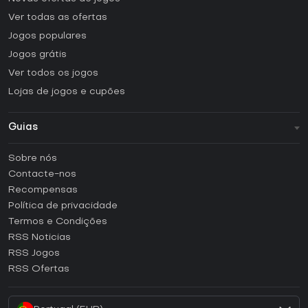
Ver todas as ofertas
Jogos populares
Jogos grátis
Ver todos os jogos
Lojas de jogos e cupões
Guias
FAQ
Sobre nós
Guias e tutoriais
Contacte-nos
Como ativar uma CD Key Steam?
Recompensas
Como ativar uma CD Key Epic Games?
Política de privacidade
Termos e Condições
Como ativar uma CD Key GOG?
RSS Noticias
Como ativar uma CD Key Ubisoft Connect?
RSS Jogos
Como ativar uma CD Key EA App?
RSS Ofertas
Como ativar uma CD Key Battle.net?