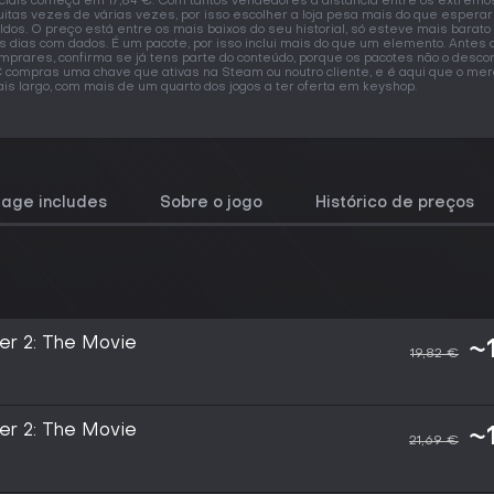
iciais começa em 17,84 €. Com tantos vendedores a distância entre os extremo
itas vezes de várias vezes, por isso escolher a loja pesa mais do que esperar
ldos. O preço está entre os mais baixos do seu historial, só esteve mais barat
s dias com dados. É um pacote, por isso inclui mais do que um elemento. Antes 
mprares, confirma se já tens parte do conteúdo, porque os pacotes não o desco
 compras uma chave que ativas na Steam ou noutro cliente, e é aqui que o me
is largo, com mais de um quarto dos jogos a ter oferta em keyshop.
kage includes
Sobre o jogo
Histórico de preços
er 2: The Movie
~
19,82 €
er 2: The Movie
~
21,69 €