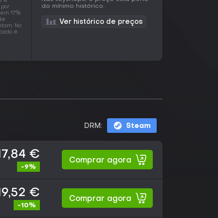
s é
do mínimo histórico.
 por
o em 17%
de
Ver histórico de preços
ntam. No
rcado é
DRM:
Steam
17,84 €
Comprar agora
-9%
19,52 €
Comprar agora
-10%