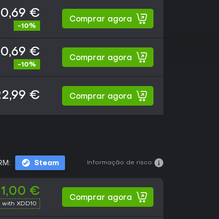
0,69 €
Comprar agora
-10%
0,69 €
Comprar agora
-10%
22,99 €
Comprar agora
Informação de risco:
RM:
Steam
1,00 €
Comprar agora
 with XDD10