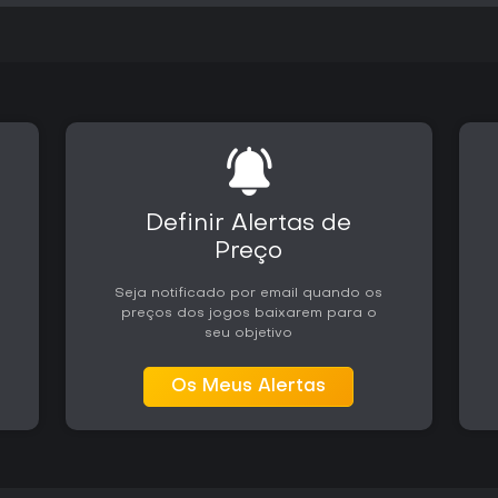
As fases exploram exageros típ
sequências que vão desde esca
mísseis em um monociclo ou enf
ambiente traz novos perigos e 
anteriores sem sobrecarregar 
Colecionáveis e objetivos secu
percursos lineares. Caminhos o
controle preciso. A estrutura eq
mais longas e exigentes que des
Definir Alertas de
Vale a Pena Jogar?
Preço
O pacote oferece uma experiên
priorizando acessibilidade e v
Seja notificado por email quando os
em timing, no estilo de Trials, m
preços dos jogos baixarem para o
encontra diversão consistente a
seu objetivo
aumenta a rejogabilidade para 
A recepção destaca o loop vic
Os Meus Alertas
mencionem repetição das mecâni
PC traz melhorias gráficas e s
experiência em relação às vers
sazonais, mantendo o conteúdo