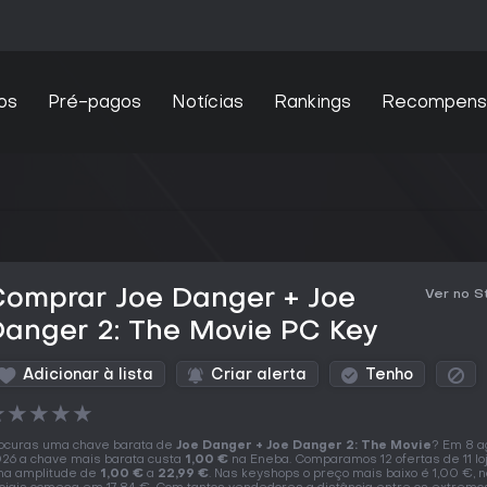
os
Pré-pagos
Notícias
Rankings
Recompens
Comprar Joe Danger + Joe
Ver no 
anger 2: The Movie PC Key
Adicionar à lista
Criar alerta
Tenho
★
★
★
★
★
ocuras uma chave barata de
Joe Danger + Joe Danger 2: The Movie
? Em 8 a
26 a chave mais barata custa
1,00 €
na Eneba. Comparamos 12 ofertas de 11 lo
a amplitude de
1,00 €
a
22,99 €
. Nas keyshops o preço mais baixo é 1,00 €, n