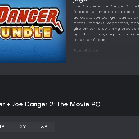
Joe Danger + Joe Danger 2: The 
focados em manobras radicais 
acrobata Joe Danger, que atrav
motos, jetpacks, vagonetes, mono
gira em torno de timing preciso 
agachamentos, enquanto cumpre
fases temáticas.
Jogabilidade
O sistema valoriza o controle e
lateral. Acelerar aumenta a vel
enquanto frear e se abaixar a
desviar de perigos. Os boosts 
como cavalinhos, contribuem p
equilibrar várias tarefas ao m
executar manobras específicas 
acabe.
er + Joe Danger 2: The Movie PC
A variedade de veículos renova
colocar o jogador em uma moto 
exige o uso de um jetpack em 
desviar de pedras. Mais adiante
1Y
2Y
3Y
paraquedas e fugas de dinossa
pedem adaptação rápida ao com