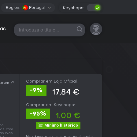
Region:
Portugal
Keyshops:
Todas as plataformas
as
Comprar em Loja Oficial:
Steam
-9%
17,84 €
Comprar em Keyshops:
-95%
1,00 €
go.
Mínimo histórico
jas, com
as lojas
Nas keyshops, o preço está perto