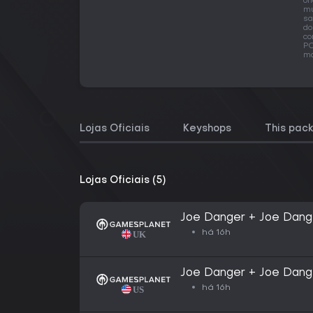
of
mu
sa
do
co
PC
ma
Lojas Oficiais
Keyshops
This pac
Lojas Oficiais (5)
Joe Danger + Joe Dang
há 16h
Joe Danger + Joe Dang
há 16h