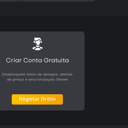
icos de filmes de ação de Hollywood. Há
par de avalanches de esqui até desviar de
rentar robôs com lasers em pleno voo. Cada
variações de layout que ampliam as mecânicas
quem está começando.
ndários incentivam a exploração dentro dos
cultos e rotas bônus recompensam atenção e
uilibra corridas curtas e repetíveis com etapas
tacam as características de cada veículo.
Criar Conta Gratuita
cia completa de ação com manobras radicais,
ariedade. Quem gosta de plataforma baseada
Desbloqueie listas de desejos, alertas
as com dificuldade mais leve e temas mais leves,
de preço e sincronização Steam
o longo de dezenas de fases. O editor de níveis
quem gosta de criar e compartilhar conteúdo.
iante e o tom bem-humorado, embora alguns
Registar Grátis
cas centrais após muitas horas. A versão para
uporte ao Workshop, que aprimoram a
ões antigas de console. Não há atualizações
 como um pacote fixo e autônomo.