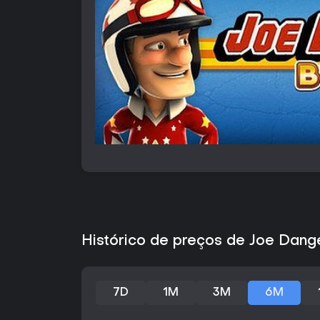
Histórico de preços de Joe Dang
7D
1M
3M
6M