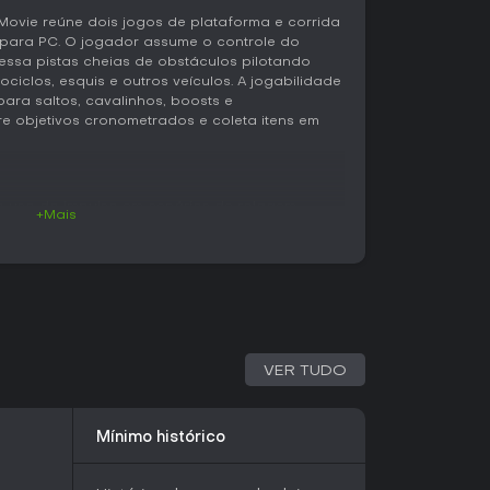
Movie reúne dois jogos de plataforma e corrida
para PC. O jogador assume o controle do
essa pistas cheias de obstáculos pilotando
ciclos, esquis e outros veículos. A jogabilidade
para saltos, cavalinhos, boosts e
 objetivos cronometrados e coleta itens em
 o uso do impulso em cenários de rolagem
+Mais
ocidade para saltos mais longos e manobras,
judam a passar por espaços apertados ou
dão um impulso temporário e as acrobacias,
ara a pontuação e o avanço. Cada fase exige
esmo tempo, como passar por checkpoints,
e reunir colecionáveis antes que o tempo
VER TUDO
 a experiência a cada etapa. Uma fase pode
policial em alta velocidade, enquanto outra
combates aéreos ou de um vagonete para
Mínimo histórico
 surgem sequências de esqui, saltos de
uros em um quadriciclo. Essas mudanças
portamento e às habilidades de cada veículo.