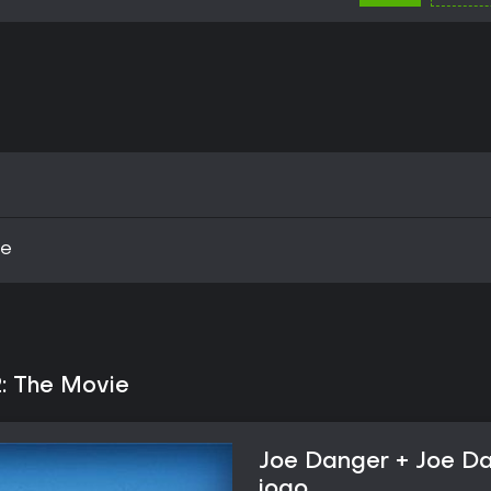
ie
: The Movie
Joe Danger + Joe Da
jogo