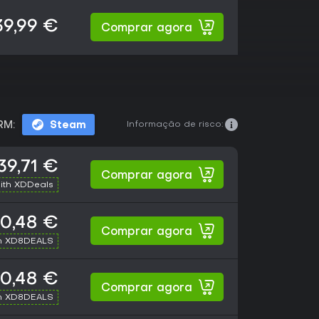
39,99 €
Comprar agora
Informação de risco:
RM:
Steam
39,71 €
Comprar agora
ith XDDeals
0,48 €
Comprar agora
h XD8DEALS
0,48 €
Comprar agora
h XD8DEALS