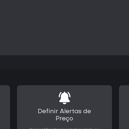
Progressão e Design do Mundo
O avanço do personagem acont
repetidamente os 24 tipos de qu
liberam variantes mais complex
mapa explorável. Cada um dos c
de quebra-cabeças, incentivand
habilidades ou objetivos surgem
Segredos e colecionáveis do m
cabeças, com muitos desafios p
cria um ritmo constante de mov
vai de introduções simples a e
Vale a Pena Jogar?
Islands of Insight atrai princi
de forma metódica e de explora
Com mais de 10.000 quebra-cabe
longas quanto visitas rápidas. A
com elogios à variedade e qua
serena.
Definir Alertas de
O aspecto de mundo compartilhad
Preço
mas o jogo passou para um forma
dependências online. Para que
substancial de quebra-cabeças 