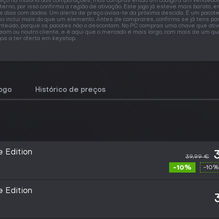
eço na maioria das comparações, mas compras então um código a um vendedo
terno, por isso confirma a região de ativação. Este jogo já esteve mais barato, 
s dias com dados. Um alerta de preço avisa-te da próxima descida. É um pacote
so inclui mais do que um elemento. Antes de comprares, confirma se já tens pa
nteúdo, porque os pacotes não o descontam. No PC compras uma chave que ativ
eam ou noutro cliente, e é aqui que o mercado é mais largo, com mais de um qu
gos a ter oferta em keyshop.
jogo
Histórico de preços
e Edition
39,99 €
-10%
-10%
e Edition