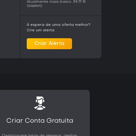
Atualmente mais baixo:
39,71 €
GAMIVO
ece de forma orgânica ao resolver
ebra-cabeças. Níveis mais altos de maestria
as, enquanto o desbloqueio de áreas amplia o
À espera de uma oferta melhor?
inco biomas contribui com variedade visual e
Crie um alerta.
o o retorno a regiões conforme novas
.
Criar Alerta
undo integram-se ao fluxo dos quebra-
rojetados para se misturarem ao ambiente. Isso
imento seguido de resolução de problemas, que
xemplos mais elaborados.
palmente quem gosta de resolver quebra-cabeças
r sem pressão de combates ou limites de tempo.
ças individuais, o jogo suporta tanto sessões
 recepção tem sido majoritariamente positiva,
lidade dos quebra-cabeças e à atmosfera
o recebeu opiniões divididas na fase inicial,
Criar Conta Gratuita
to offline single-player, eliminando
m busca uma experiência relaxada porém
no PC, o título oferece engajamento constante
Desbloqueie listas de desejos, alertas