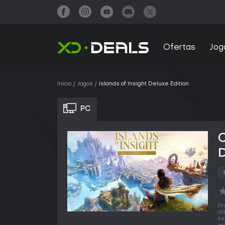
Ofertas
Jog
Início
Jogos
Islands of Insight Deluxe Edition
PC
C
D
Pr
of
ke