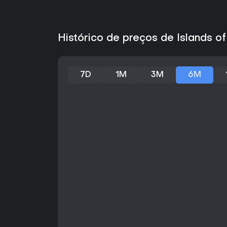
Histórico de preços de Islands of
7D
1M
3M
6M