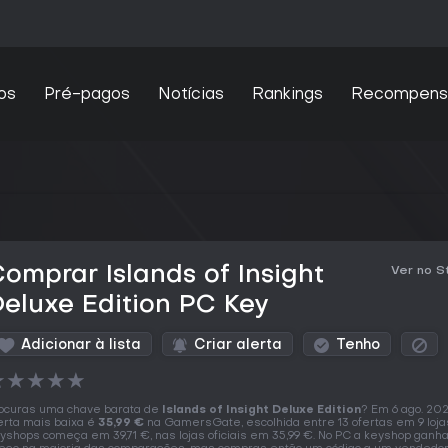
os
Pré-pagos
Notícias
Rankings
Recompens
omprar Islands of Insight
Ver no 
eluxe Edition PC Key
Adicionar à lista
Criar alerta
Tenho
★
★
★
★
★
ocuras uma chave barata de
Islands of Insight Deluxe Edition
? Em 6 ago. 202
erta mais baixa é
35,99 €
na GamersGate, escolhida entre 13 ofertas em 9 loja
yshops começa em 39,71 €, nas lojas oficiais em 35,99 €. No PC a keyshop ganha