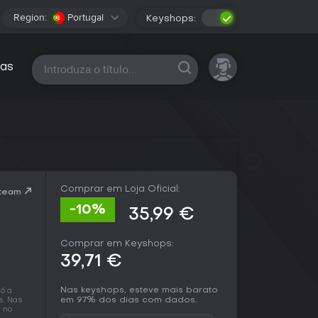
Region:
Portugal
Keyshops:
Todas as plataformas
as
Comprar em Loja Oficial:
Steam
-10%
35,99 €
Comprar em Keyshops:
39,71 €
Nas keyshops, esteve mais barato
6 a
em 97% dos dias com dados.
s. Nas
 no