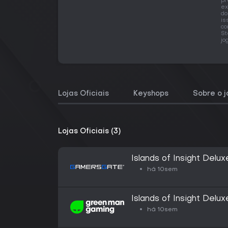
pr
ex
do
is
co
St
jo
Lojas Oficiais
Keyshops
Sobre o 
Lojas Oficiais (3)
Islands of Insight Delux
há 10sem
Islands of Insight Delux
há 10sem