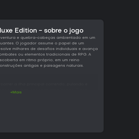
luxe Edition - sobre o jogo
e aventura e quebra-cabeças ambientado em um
utuantes. O jogador assume o papel de um
esolve milhares de desafios individuais e avança
ombates ou elementos tradicionais de RPG. A
scoberta em ritmo próprio, em um reino
construções antigas e paisagens naturais.
rcorrer a ilha principal correndo, pulando e
çar os quebra-cabeças espalhados. Cinco
+Mais
ios variados, com arquiteturas e terrenos
os livremente. Os quebra-cabeças surgem em
sde enigmas baseados em perspectiva e
 interações ambientais que exigem observação e
ligado à conclusão dos quebra-cabeças.
estria em cada um dos 24 tipos, concede