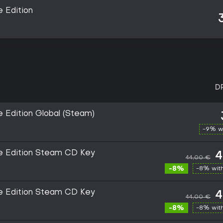
e Edition
D
e Edition Global (Steam)
-9% w
uxe Edition Steam CD Key
4
44,00 €
-8%
-8% wit
uxe Edition Steam CD Key
4
44,00 €
-8%
-8% wit