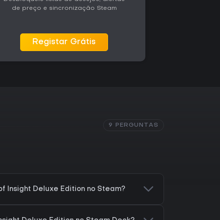
ais e da escala do mundo. É mais indicado
de preço e sincronização Steam
cabeças do que para quem prefere aventuras
es multiplayer.
Registar Grátis
9 PERGUNTAS
f Insight Deluxe Edition no Steam?