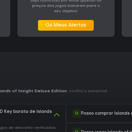
Seja notificado por email quando os
por meio de seus sistemas centr
preços dos jogos baixarem para o
para fãs dedicados de quebra-
seu objetivo
com foco narrativo ou competiçõ
Os Meus Alertas
ands of Insight Deluxe Edition
, confira o essencial.
 Key barata de Islands
Q
Posso comprar Islands o
os de desconto verificados,