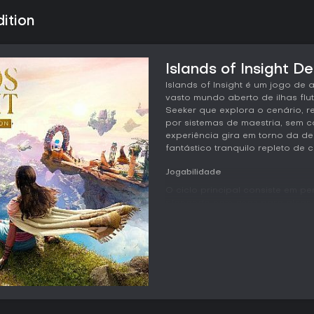
ition
Islands of Insight De
Islands of Insight é um jogo d
vasto mundo aberto de ilhas fl
Seeker que explora o cenário, r
por sistemas de maestria, sem c
experiência gira em torno da de
fantástico tranquilo repleto de 
Jogabilidade
O ciclo principal consiste em pe
planando com asas para alcan
biomas distintos oferecem cenár
únicos que podem ser explorad
qualquer ordem pelo mundo, de
grades lógicas até labirintos e
experimentação.
O progresso está diretamente 
Resolver desafios aumenta a ma