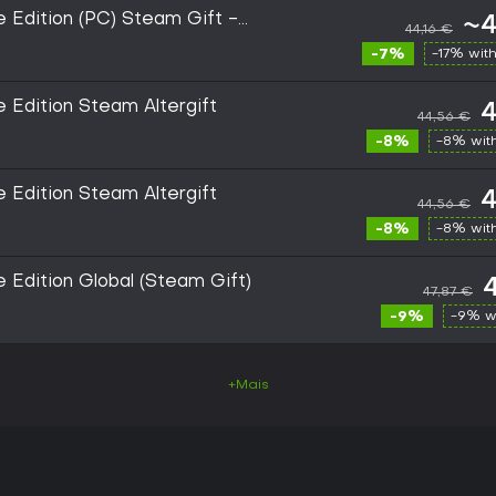
xe Edition (PC) Steam Gift -
~4
44,16 €
-7%
-17% wit
e Edition Steam Altergift
4
44,56 €
-8%
-8% wit
e Edition Steam Altergift
4
44,56 €
-8%
-8% wit
e Edition Global (Steam Gift)
47,87 €
-9%
-9% w
+Mais