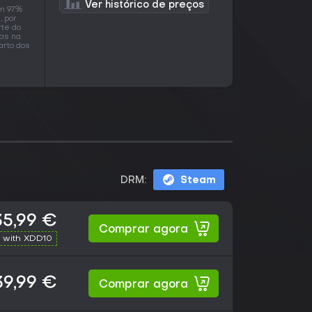
r
Ver histórico de preços
em 97%
, por
rte do
as na
arto dos
DRM:
Steam
35,99 €
Comprar agora
 with XDD10
39,99 €
Comprar agora