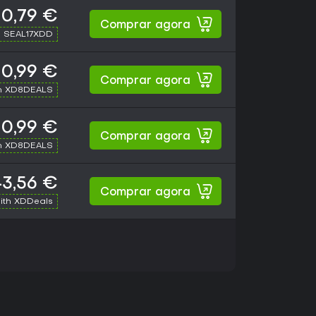
0,79 €
Comprar agora
h SEAL17XDD
0,99 €
Comprar agora
h XD8DEALS
0,99 €
Comprar agora
h XD8DEALS
43,56 €
Comprar agora
ith XDDeals