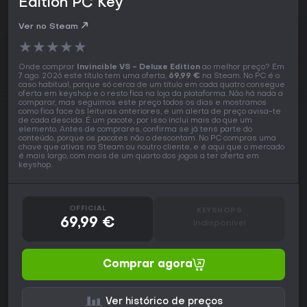
Edition PC Key
Ver no Steam
★
★
★
★
★
Onde comprar
Invincible VS - Deluxe Edition
ao melhor preço? Em
7 ago. 2026 este título tem uma oferta,
69,99 €
na Steam. No PC é o
caso habitual, porque só cerca de um título em cada quatro consegue
oferta em keyshop e o resto fica na loja da plataforma. Não há nada a
comparar, mas seguimos este preço todos os dias e mostramos
como fica face às leituras anteriores, e um alerta de preço avisa-te
de cada descida. É um pacote, por isso inclui mais do que um
elemento. Antes de comprares, confirma se já tens parte do
conteúdo, porque os pacotes não o descontam. No PC compras uma
chave que ativas na Steam ou noutro cliente, e é aqui que o mercado
é mais largo, com mais de um quarto dos jogos a ter oferta em
keyshop.
OFFICIAL
KEYSHOPS
69,99 €
Indisponível
Comprar agora
Ver histórico de preços