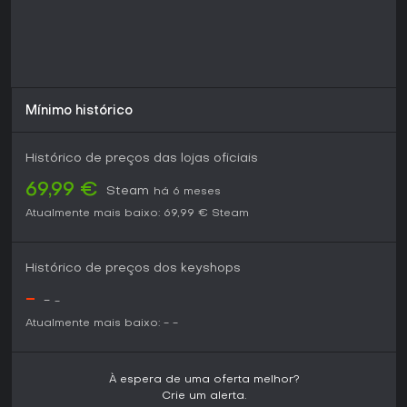
equipe que recompensam adaptação rápida e sinergia
entre personagens. Os mecânicas são acessíveis para
iniciantes, mas oferecem profundidade suficiente para
quem quer treinar com dedicação. Fãs da obra original vão
encontrar o tom brutal e as interações entre os
personagens preservados em todos os modos. O
multiplayer online mantém uma base ativa através do
Mínimo histórico
matchmaking padrão, e o conteúdo single-player entrega
uma experiência completa por si só. O jogo roda de forma
estável no PC, com o mesmo conjunto de recursos
Histórico de preços das lojas oficiais
disponível em todas as plataformas.
69,99 €
Steam
há 6 meses
Atualmente mais baixo:
69,99 €
Steam
Histórico de preços dos keyshops
-
-
-
Atualmente mais baixo:
-
-
À espera de uma oferta melhor?
Crie um alerta.