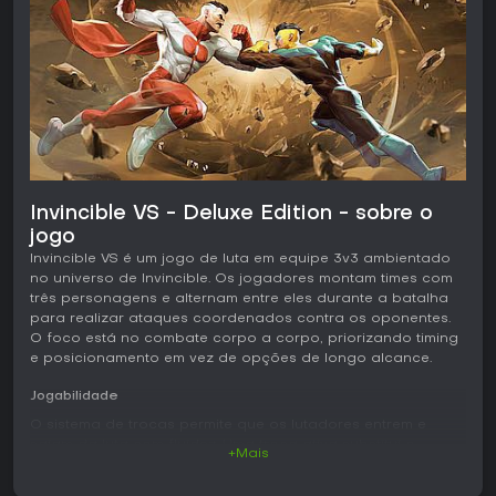
Invincible VS - Deluxe Edition - sobre o
jogo
Invincible VS é um jogo de luta em equipe 3v3 ambientado
no universo de Invincible. Os jogadores montam times com
três personagens e alternam entre eles durante a batalha
para realizar ataques coordenados contra os oponentes.
O foco está no combate corpo a corpo, priorizando timing
e posicionamento em vez de opções de longo alcance.
Jogabilidade
O sistema de trocas permite que os lutadores entrem e
saiam da luta com fluidez. Uma troca ativa substitui o
+Mais
personagem no meio de um combo para manter a pressão,
enquanto uma troca defensiva bem cronometrada