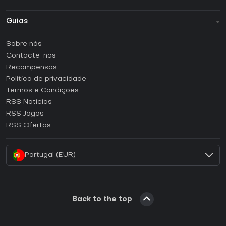
Guias
FAQ
Sobre nós
Guias e tutoriais
Contacte-nos
Como ativar uma CD Key Steam?
Recompensas
Como ativar uma CD Key Epic Games?
Política de privacidade
Termos e Condições
Como ativar uma CD Key GOG?
RSS Noticias
Como ativar uma CD Key Ubisoft Connect?
RSS Jogos
Como ativar uma CD Key EA App?
RSS Ofertas
Como ativar uma CD Key Battle.net?
Portugal (EUR)
Back to the top