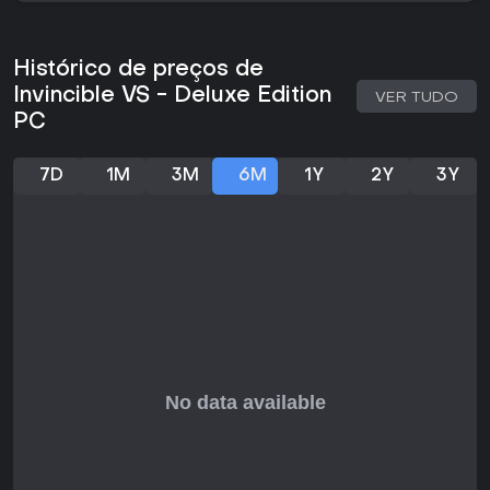
interrompe a sequência do adversário e abre espaço para
contra-ataque. Os ataques são divididos em leve, médio,
pesado e especial, permitindo tanto sequências curtas
Histórico de preços de
quanto combos longos que exigem execução precisa. O
motor do jogo inclui interações com o cenário que causam
Invincible VS - Deluxe Edition
VER TUDO
dano ambiental, e o ritmo é acelerado, exigindo bom
PC
gerenciamento de medidores para as técnicas especiais. As
vozes originais da série animada dão personalidade aos
confrontos, e a apresentação destaca a violência dos
7D
1M
3M
6M
1Y
2Y
3Y
golpes em close.
Modos de Jogo
O modo história cinematográfico traz uma narrativa original
que coloca heróis e vilões conhecidos em situações novas,
envolvendo alucinações e instalações secretas. O modo
arcade oferece uma sequência estruturada de batalhas em
equipe, com finais específicos para cada personagem. O
modo treinamento permite praticar combos, trocas e
defesas. O multiplayer inclui partidas locais e online, com
rollback netcode para conexões mais estáveis. Todas essas
opções estão disponíveis sem compras adicionais.
Vale a Pena Jogar?
Invincible VS é indicado para quem gosta de jogos de