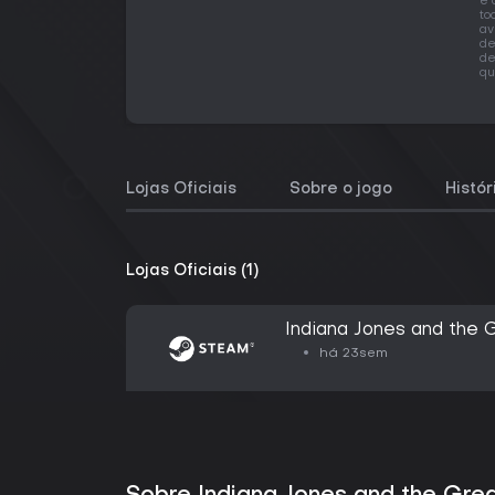
e 
to
av
de
de
qu
Lojas Oficiais
Sobre o jogo
Histó
Lojas Oficiais (1)
Indiana Jones and the 
há 23sem