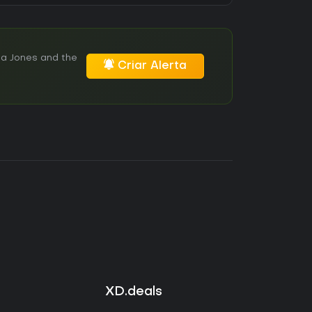
na Jones and the
Criar Alerta
XD.deals