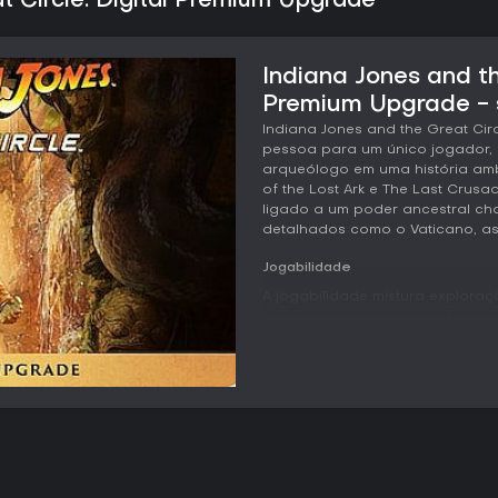
t Circle: Digital Premium Upgrade
Indiana Jones and th
Premium Upgrade - 
Indiana Jones and the Great Cir
pessoa para um único jogador, 
arqueólogo em uma história amb
of the Lost Ark e The Last Crusa
ligado a um poder ancestral ch
detalhados como o Vaticano, as
Jogabilidade
A jogabilidade mistura exploraç
de quebra-cabeças, platforming
acontece em primeira pessoa, 
sequências específicas de plat
escaladas. O combate corpo a co
bloquear e executar combos, en
momentos pontuais. Em algumas s
para evitar ou surpreender inim
permitem ajustar a intensidade 
em quebra-cabeças e navegaçã
jogador. O progresso é marcado