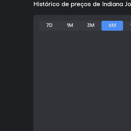
Histórico de preços de Indiana J
7D
1M
3M
6M