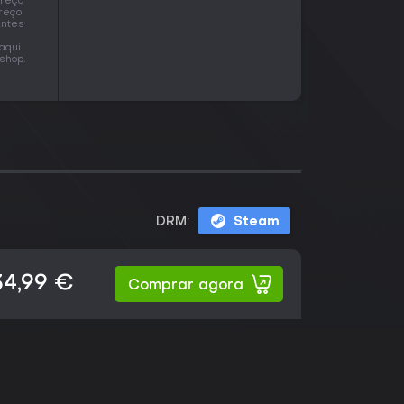
preço
preço
Antes
aqui
shop.
DRM:
Steam
34,99 €
Comprar agora