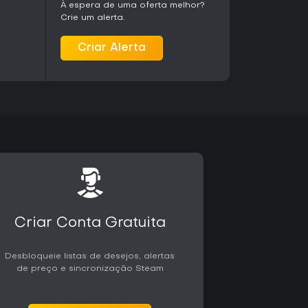
À espera de uma oferta melhor?
orrigiram problemas de desempenho,
Crie um alerta.
omo suporte a path tracing em hardware
ew Game Plus, além de melhorias gerais de
Criar Alerta
recebendo suporte por meio dessas atualizações,
ayer como foco principal.
com elogios à sensação autêntica de
 que capturam o espírito dos filmes de Indiana
aventuras metódicas com forte integração
el encontram maior valor na experiência. Quem
rada ou liberdade total em mundo aberto pode
o jogo permanece centrado em sua estrutura de
binação de quebra-cabeças elaborados,
ções ao redor do mundo oferece uma aventura
do gênero.
Criar Conta Gratuita
Desbloqueie listas de desejos, alertas
de preço e sincronização Steam