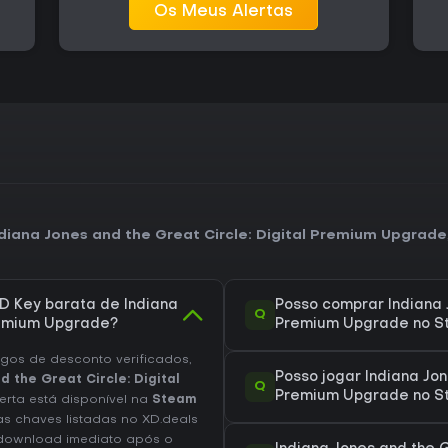
Os Meus Alertas
diana Jones and the Great Circle: Digital Premium Upgrade
 Key barata de Indiana
Posso comprar Indiana J
Q
Premium Upgrade?
Premium Upgrade no S
os de desconto verificados,
Posso jogar Indiana Jon
 the Great Circle: Digital
Q
Premium Upgrade no S
ferta está disponível na
Steam
s chaves listadas no XD.deals
a download imediato após o