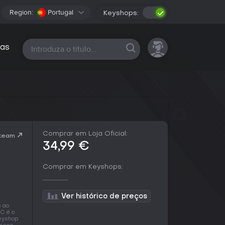
Region:
Portugal
Keyshops:
Todas as plataformas
as
Comprar em Loja Oficial:
Steam
34,99 €
Comprar em Keyshops:
Ver histórico de preços
e
ao
C é o
keyshop