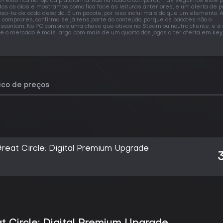
o resto fica na loja da plataforma. Não há nada a comparar, mas seguimos este 
dos os dias e mostramos como fica face às leituras anteriores, e um alerta de 
isa-te de cada descida. É um pacote, por isso inclui mais do que um elemento. 
 comprares, confirma se já tens parte do conteúdo, porque os pacotes não o
scontam. No PC compras uma chave que ativas na Steam ou noutro cliente, e é 
e o mercado é mais largo, com mais de um quarto dos jogos a ter oferta em key
rico de preços
Great Circle: Digital Premium Upgrade