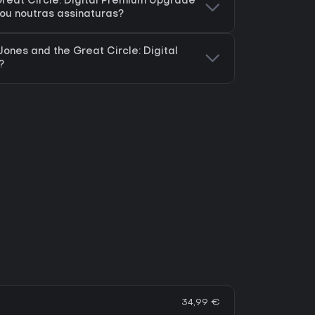
Great Circle: Digital Premium Upgrade
ou noutras assinaturas?
ones and the Great Circle: Digital
?
34,99 €