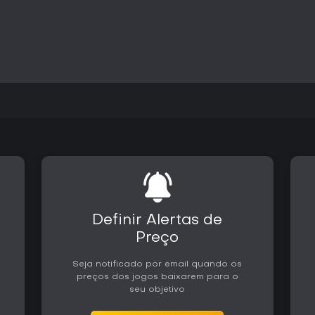
Atualizações pós-lançamento c
adicionaram opções gráficas c
compatível e implementaram o N
estabilidade. O jogo continua 
mantendo a campanha single-pl
Vale a pena jogar?
A recepção tem sido positiva, 
exploração, combate e narrativa
Jones. Jogadores que apreciam 
narrativa e dificuldade ajustáv
busca ação multijogador acele
preferir outros títulos, já que 
campanha single-player. A com
combates satisfatórios e loca
cinematográfica ideal para fãs 
Definir Alertas de
Preço
Seja notificado por email quando os
preços dos jogos baixarem para o
seu objetivo