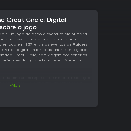
e Great Circle: Digital
sobre o jogo
cle é um jogo de ação e aventura em primeira
no qual assumimos o papel do lendário
ientada em 1937, entre os eventos de Raiders
de. A trama gira em torno de um mistério global
amado Great Circle, com viagem por cenários
 pirâmides do Egito e templos em Sukhothai.
ão de ambientes repletos de história, resolução
 e combates. A maior parte da experiência
+Mais
com mudança para terceira pessoa em
forming, como balanços com o chicote ou
rpo utiliza socos e o chicote para aparar,
quanto o uso de armas de fogo fica restrito a
eções é possível optar por infiltração furtiva
igos. Controles de dificuldade independentes
do combate sem alterar o nível de assistência
o, adaptando o desafio ao gosto de cada
 pela coleta de itens que desbloqueiam