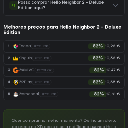
Posso comprar Hello Neighbor 2 - Deluxe
Q
Edition aqui?
Melhores preços para Hello Neighbor 2 - Deluxe
Edition
10,26 €
1
Eneba
-82%
KEYSHOP
10,36 €
2
Kinguin
-82%
KEYSHOP
10,47 €
3
GAMIVO
-82%
KEYSHOP
10,58 €
4
G2Play
-82%
KEYSHOP
10,61 €
5
Gameseal
-82%
KEYSHOP
Quer comprar no melhor momento? Defina um alerta
de preço no XD.deals e seja notificado quando Hello