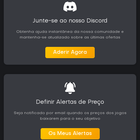
migrado para os próximos jogos da série. O título é
indicado para quem gosta de aventuras de terror curtas e
autoconcluídas, centradas em oponentes controlados por
IA e resolução de problemas ambientais. Jogadores que
Junte-se ao nosso Discord
preferem campanhas longas ou multijogador podem achar
o escopo limitado, enquanto fãs do estilo investigativo
Obtenha ajuda instantânea da nossa comunidade e
costumam elogiar a mecânica e a atmosfera.
mantenha-se atualizado sobre as últimas ofertas
Aderir Agora
Definir Alertas de Preço
Seja notificado por email quando os preços dos jogos
baixarem para o seu objetivo
Os Meus Alertas