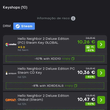
Keyshops (10)
Informação de risco:
DRM:
Steam
58,99 €
Hello Neighbor 2 Deluxe Edition
10,26 €
(PC) Steam Key GLOBAL
★
5.0
há 1sem
-82%
copy
-10% with XDD10
Hello Neighbor 2 Deluxe Edition PC
58,99 €
10,36 €
Steam CD Key
-82%
há 12h
copy
-8% with XD8DEALS
Hello Neighbor 2 Deluxe Edition
58,99 €
10,47 €
Global (Steam)
-82%
há 12h