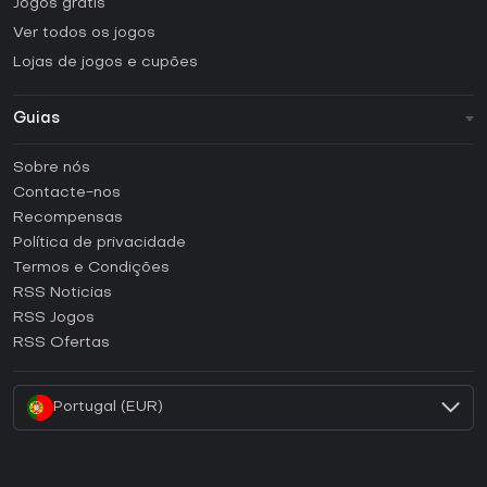
Jogos grátis
Ver todos os jogos
Lojas de jogos e cupões
Guias
FAQ
Sobre nós
Guias e tutoriais
Contacte-nos
Como ativar uma CD Key Steam?
Recompensas
Como ativar uma CD Key Epic Games?
Política de privacidade
Termos e Condições
Como ativar uma CD Key GOG?
RSS Noticias
Como ativar uma CD Key Ubisoft Connect?
RSS Jogos
Como ativar uma CD Key EA App?
RSS Ofertas
Como ativar uma CD Key Battle.net?
Portugal (EUR)