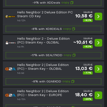
copy
-9% with XDDeals
Hello Neighbor 2 Deluxe Edition PC
58,99 €
10,58 €
Steam CD Key
-82%
há 12h
copy
-8% with XD8DEALS
Hello Neighbor 2 - Deluxe Edition
58,99 €
~10,61 €
(PC) Steam Key - GLOBAL
-82%
há 9h
copy
-17% with SEAL17XDD
Hello Neighbor 2 | Deluxe Edition
58,99 €
13,03 €
(PC) - Steam Key - GLOBAL
-77%
há 6d
copy
-8% with G2A8XDD
Hello Neighbor 2 | Deluxe Edition
58,99 €
18,40 €
(PC) - Steam Key - EUROPE
-68%
há 15h