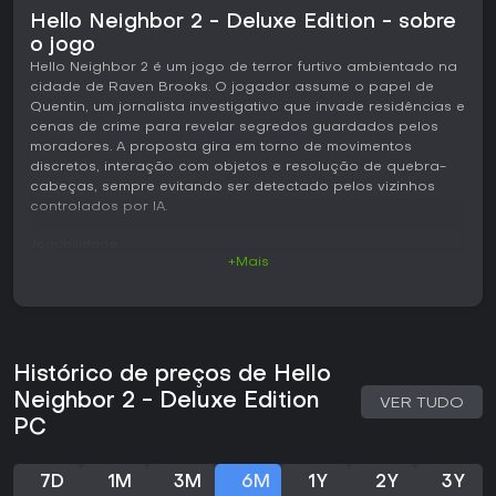
Hello Neighbor 2 - Deluxe Edition - sobre
o jogo
Hello Neighbor 2 é um jogo de terror furtivo ambientado na
cidade de Raven Brooks. O jogador assume o papel de
Quentin, um jornalista investigativo que invade residências e
cenas de crime para revelar segredos guardados pelos
moradores. A proposta gira em torno de movimentos
discretos, interação com objetos e resolução de quebra-
cabeças, sempre evitando ser detectado pelos vizinhos
controlados por IA.
Jogabilidade
+Mais
O ciclo principal consiste em explorar um bairro repleto de
casas. Cada residência traz quebra-cabeças ambientais
que exigem coletar e combinar itens como chaves,
engrenagens e ferramentas para avançar. A furtividade é
essencial: agachar-se permite permanecer nas sombras ou
Histórico de preços de Hello
manter distância dos moradores. Os vizinhos contam com
uma IA baseada em rede neural que aprende os padrões
Neighbor 2 - Deluxe Edition
VER TUDO
do jogador e pode mudar seu comportamento ao longo da
PC
partida para proteger seus segredos. Interagir com o
cenário inclui abrir portas, acionar interruptores e examinar
objetos em busca de pistas que impulsionam a
7D
1M
3M
6M
1Y
2Y
3Y
investigação.