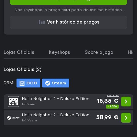
Nas keyshops, o preço está perto do mínimo histórico.
Ver histórico de preços
Lojas Oficiais
Keyshops
Sobre o jogo
His
Lojas Oficiais (2)
DRM:
GOG
Steam
58,99 €
Hello Neighbor 2 - Deluxe Edition
15,35 €
há 2sem
-73%
Hello Neighbor 2 - Deluxe Edition
58,99 €
há 16sem