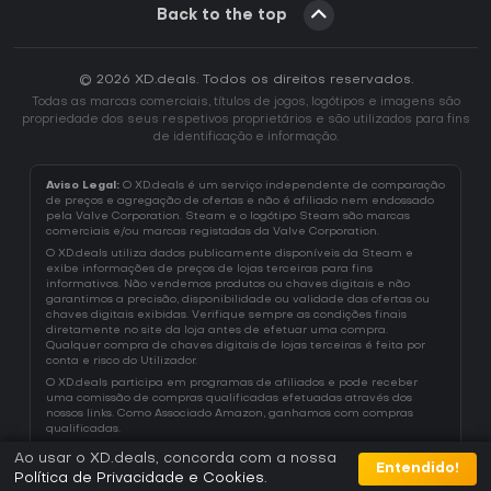
Back to the top
© 2026 XD.deals. Todos os direitos reservados.
Todas as marcas comerciais, títulos de jogos, logótipos e imagens são
propriedade dos seus respetivos proprietários e são utilizados para fins
de identificação e informação.
Aviso Legal:
O XD.deals é um serviço independente de comparação
de preços e agregação de ofertas e não é afiliado nem endossado
pela Valve Corporation. Steam e o logótipo Steam são marcas
comerciais e/ou marcas registadas da Valve Corporation.
O XD.deals utiliza dados publicamente disponíveis da Steam e
exibe informações de preços de lojas terceiras para fins
informativos. Não vendemos produtos ou chaves digitais e não
garantimos a precisão, disponibilidade ou validade das ofertas ou
chaves digitais exibidas. Verifique sempre as condições finais
diretamente no site da loja antes de efetuar uma compra.
Qualquer compra de chaves digitais de lojas terceiras é feita por
conta e risco do Utilizador.
O XD.deals participa em programas de afiliados e pode receber
uma comissão de compras qualificadas efetuadas através dos
nossos links. Como Associado Amazon, ganhamos com compras
qualificadas.
Ao usar o XD.deals, concorda com a nossa
Entendido!
Política de Privacidade e Cookies
.