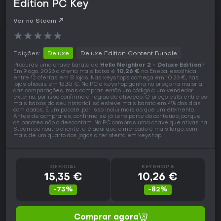
Edition PC Key
Ver no Steam
★
★
★
★
★
Edições:
Deluxe
Deluxe Edition Content Bundle
Procuras uma chave barata de
Hello Neighbor 2 - Deluxe Edition
?
Em 9 ago. 2026 a oferta mais baixa é
10,26 €
na Eneba, escolhida
entre 12 ofertas em 8 lojas. Nas keyshops começa em 10,26 €, nas
lojas oficiais em 15,35 €. No PC a keyshop ganha no preço na maioria
das comparações, mas compras então um código a um vendedor
externo, por isso confirma a região de ativação. O preço está entre os
mais baixos do seu historial, só esteve mais barato em 4% dos dias
com dados. É um pacote, por isso inclui mais do que um elemento.
Antes de comprares, confirma se já tens parte do conteúdo, porque
os pacotes não o descontam. No PC compras uma chave que ativas na
Steam ou noutro cliente, e é aqui que o mercado é mais largo, com
mais de um quarto dos jogos a ter oferta em keyshop.
OFFICIAL
KEYSHOPS
15,35 €
10,26 €
-73%
-82%
Comprar agora