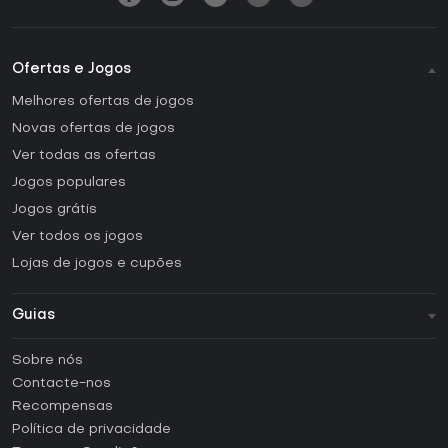
Ofertas e Jogos
Melhores ofertas de jogos
Novas ofertas de jogos
Ver todas as ofertas
Jogos populares
Jogos grátis
Ver todos os jogos
Lojas de jogos e cupões
Guias
FAQ
Sobre nós
Guias e tutoriais
Contacte-nos
Como ativar uma CD Key Steam?
Recompensas
Como ativar uma CD Key Epic Games?
Política de privacidade