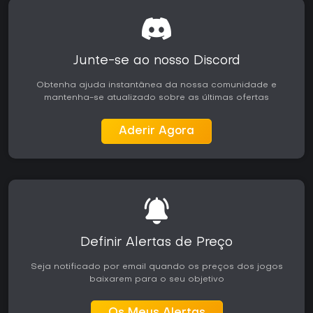
públicos.
A progressão é compartilhada entre o modo single-player e
o multiplayer, unindo desbloqueios e desafios. Os
jogadores podem revisitar pistas e eventos favoritos,
Junte-se ao nosso Discord
aprimorando estratégias contra adversários humanos ou IA.
O destaque continua sendo a consistência de desempenho
Obtenha ajuda instantânea da nossa comunidade e
e a adaptação a diferentes configurações de carro em
mantenha-se atualizado sobre as últimas ofertas
sessões mais longas.
Vale a pena jogar?
Aderir Agora
GRID Legends é indicado para quem busca corridas com
viés arcade, forte foco em personalização e construção de
rivalidades. A combinação de modo história, extensa
carreira e criador de corridas flexível oferece boa
profundidade tanto para sessões solo quanto em grupo.
Os elogios mais comuns vão para a dirigibilidade
satisfatória, a apresentação visual de pistas e carros, e o
valor de replay proporcionado por confrontos únicos.
Definir Alertas de Preço
Quem procura uma experiência automobilística que
equilibre acessibilidade e competitividade encontra um
Seja notificado por email quando os preços dos jogos
pacote recompensador, especialmente no Xbox, onde os
baixarem para o seu objetivo
modos de desempenho garantem fluidez. O jogo continua
sendo uma escolha sólida para fãs de formatos variados
de corrida, sem necessidade de conteúdo sazonal