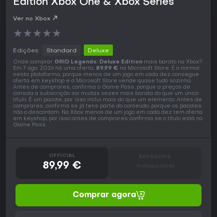
Edition Xbox One & Xbox Series
Ver no Xbox
★
★
★
★
★
Edições:
Standard
Deluxe
Onde comprar
GRID Legends: Deluxe Edition
mais barato na Xbox?
Em 7 ago. 2026 há uma oferta,
89,99 €
na Microsoft Store. É o normal
nesta plataforma, porque menos de um jogo em cada dez consegue
oferta em keyshop e a Microsoft Store vende quase tudo sozinha.
Antes de comprares, confirma o Game Pass, porque a preços de
consola a subscrição sai muitas vezes mais barata do que um único
título. É um pacote, por isso inclui mais do que um elemento. Antes de
comprares, confirma se já tens parte do conteúdo, porque os pacotes
não o descontam. Na Xbox menos de um jogo em cada dez tem oferta
em keyshop, por isso antes de comprares confirma se o título está no
Game Pass.
OFFICIAL
KEYSHOPS
89,99 €
Indisponível
Comprar agora