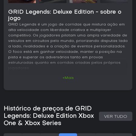
GRID Legends: Deluxe Edition - sobre o
jogo
GRID Legends é um jogo de corridas que mistura ação em
alta velocidade com liberdade criativa e multiplayer
competitivo. Os jogadores pilotam uma ampla variedade de
veículos em circuitos pelo mundo, priorizando disputas lado
a lado, rivalidades e a criação de eventos personalizados.
O foco está em ganhar velocidade, manter a posição na
pista e superar os adversários tanto em provas
estruturadas quanto em corridas criadas pelos próprios
jogadores.
+Mais
Jogabilidade
O modelo de condução valoriza respostas precisas aos
comandos, mantendo acessibilidade para diferentes níveis
de habilidade. É possível escolher entre categorias como
carros de turismo, monopostos, veículos elétricos,
Histórico de preços de GRID
caminhões de estádio e especialistas em drift. Cada tipo de
carro tem comportamento próprio, com ajustes de
Legends: Deluxe Edition Xbox
VER TUDO
configuração que permitem adaptar o desempenho a
One & Xbox Series
pistas e condições específicas. Os circuitos incluem
traçados reais como Brands Hatch e Indianapolis, além de
ruas em cidades como Londres, San Francisco, Paris e