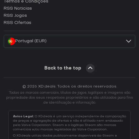
Termos e Condições
Como ativar uma CD Key GOG?
RSS Noticias
Como ativar uma CD Key Ubisoft Connect?
RSS Jogos
Como ativar uma CD Key EA App?
RSS Ofertas
Como ativar uma CD Key Battle.net?
Portugal (EUR)
Back to the top
© 2026 XD.deals. Todos os direitos reservados.
Todas as marcas comerciais, títulos de jogos, logótipos e imagens são
propriedade dos seus respetivos proprietários e são utilizados para fins
de identificação e informação.
Aviso Legal:
O XD.deals é um serviço independente de comparação
de preços e agregação de ofertas e não é afiliado nem endossado
pela Valve Corporation. Steam e o logótipo Steam são marcas
comerciais e/ou marcas registadas da Valve Corporation.
O XD.deals utiliza dados publicamente disponíveis da Steam e