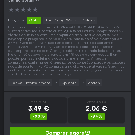
Ver no Steam
★
★
★
★
★
Edições:
Gold
The Dying World - Deluxe
Procuras uma chave barata de
GreedFall - Gold Edition
? Em 9 ago.
2026 a chave mais barata custa
2,06 €
na G2Play. Comparamos 29
ofertas de 15 lojas, com uma amplitude de
2,06 €
a
39,99 €
. Nas
keyshops o preço mais baixo é 2,06 €, nas lojas oficiais começa em
3,49 €. Com tantos vendedores a distância entre os extremos é
muitas vezes de várias vezes, por isso escolher a loja pesa mais do
que esperar por saldos. O preço está entre os mais baixos do seu
historial, só esteve mais barato em 11% dos dias com dados. É um
pacote, por isso inclui mais do que um elemento. Antes de
comprares, confirma se já tens parte do conteúdo, porque os pacotes
não o descontam. No PC compras uma chave que ativas na Steam ou
noutro cliente, e é aqui que o mercado é mais largo, com mais de um
quarto dos jogos a ter oferta em keyshop.
Focus Entertainment
Spiders
Action
OFFICIAL
KEYSHOPS
3,49 €
2,06 €
-90%
-94%
Comprar agora