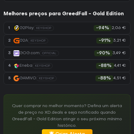
Melhores preços para GreedFall - Gold Edition
2,06 €
1
G2Play
-94%
KEYSHOP
3,21 €
2
G2A
-91%
KEYSHOP
3,49 €
3
GOG.com
-90%
OFFICIAL
4,41 €
4
Eneba
-88%
KEYSHOP
4,51 €
5
GAMIVO
-88%
KEYSHOP
Quer comprar no melhor momento? Defina um alerta
de preço no XD.deals e seja notificado quando
GreedFall - Gold Edition atingir o seu próximo mínimo
histórico.