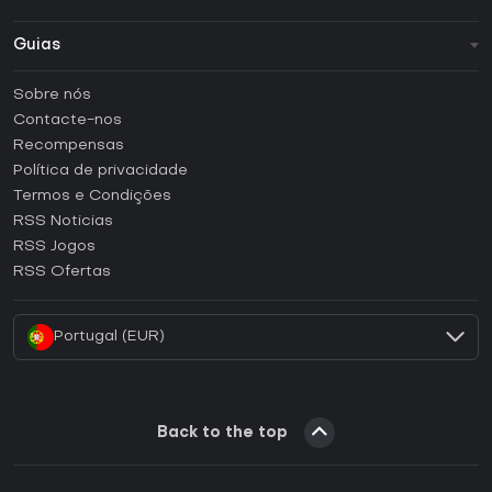
Guias
FAQ
Sobre nós
Guias e tutoriais
Contacte-nos
Como ativar uma CD Key Steam?
Recompensas
Como ativar uma CD Key Epic Games?
Política de privacidade
Termos e Condições
Como ativar uma CD Key GOG?
RSS Noticias
Como ativar uma CD Key Ubisoft Connect?
RSS Jogos
Como ativar uma CD Key EA App?
RSS Ofertas
Como ativar uma CD Key Battle.net?
Portugal (EUR)
Back to the top