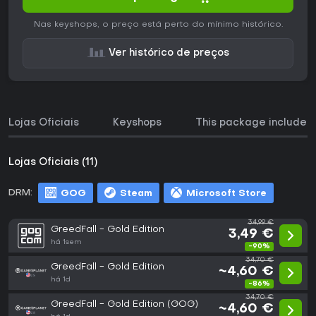
Nas keyshops, o preço está perto do mínimo histórico.
Ver histórico de preços
Lojas Oficiais
Keyshops
This package includes
Lojas Oficiais (11)
DRM:
GOG
Steam
Microsoft Store
34,99 €
GreedFall - Gold Edition
3,49 €
há 1sem
-90%
34,70 €
GreedFall - Gold Edition
~4,60 €
há 1d
-86%
34,70 €
GreedFall - Gold Edition (GOG)
~4,60 €