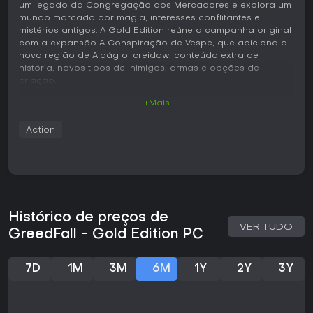
um legado da Congregação dos Mercadores e explora um
mundo marcado por magia, interesses conflitantes e
mistérios antigos. A Gold Edition reúne a campanha original
com a expansão A Conspiração de Vespe, que adiciona a
nova região de Aidág ol creidaw, conteúdo extra de
história, novos tipos de inimigos, armas e opções de
criação.
+Mais
Jogabilidade
O ciclo principal gira em torno da exploração, da
Action
resolução de missões e do gerenciamento de relações com
várias facções. O progresso acontece por meio de viagens
por diferentes áreas da ilha, diálogos e confrontos com
ameaças humanas e sobrenaturais. Na criação de
personagem é possível escolher entre protagonista
masculino ou feminino, além de ajustar a aparência,
enquanto as habilidades e aptidões podem ser
Histórico de preços de
desenvolvidas livremente, sem restrições de classe.
VER TUDO
GreedFall - Gold Edition PC
O combate acontece em tempo real, com opções de armas
brancas, feitiços e ferramentas de suporte. Fora dos
7D
1M
3M
6M
1Y
2Y
3Y
combates, os objetivos podem ser cumpridos por meio de
conversas, furtividade ou planejamento cuidadoso para
evitar confrontos. A reputação junto aos diferentes grupos
varia conforme as decisões, abrindo ou fechando