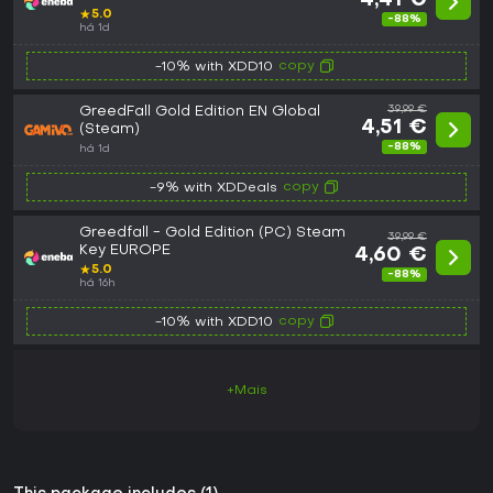
4,41 €
★
5.0
-88%
há 1d
copy
-10% with XDD10
GreedFall Gold Edition EN Global
39,99 €
4,51 €
(Steam)
-88%
há 1d
copy
-9% with XDDeals
Greedfall - Gold Edition (PC) Steam
39,99 €
Key EUROPE
4,60 €
★
5.0
-88%
há 16h
copy
-10% with XDD10
+Mais