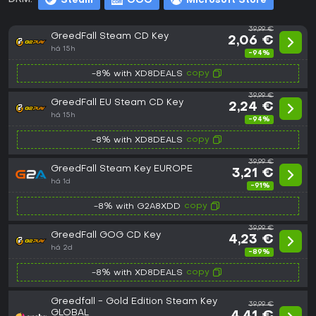
Steam
GOG
Microsoft Store
39,99 €
GreedFall Steam CD Key
2,06 €
há 15h
-94%
copy
-8% with XD8DEALS
39,99 €
GreedFall EU Steam CD Key
2,24 €
há 15h
-94%
copy
-8% with XD8DEALS
39,99 €
GreedFall Steam Key EUROPE
3,21 €
há 1d
-91%
copy
-8% with G2A8XDD
39,99 €
GreedFall GOG CD Key
4,23 €
há 2d
-89%
copy
-8% with XD8DEALS
Greedfall - Gold Edition Steam Key
39,99 €
GLOBAL