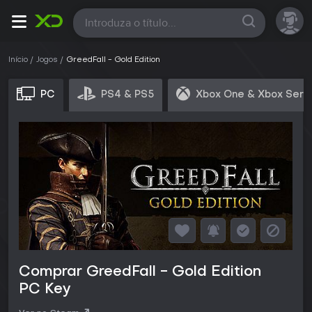
Todas
Início
Jogos
GreedFall - Gold Edition
PC
PS4 & PS5
Xbox One & Xbox Seri
Comprar GreedFall - Gold Edition
PC Key