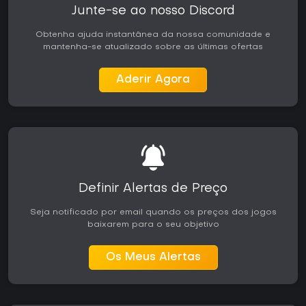
single-player centrados em escolhas, diálogos, sistemas de
Junte-se ao nosso Discord
reputação e soluções flexíveis para as missões. A narrativa
se ramifica de acordo com as relações entre facções e as
Obtenha ajuda instantânea da nossa comunidade e
decisões pessoais, enquanto a progressão do
mantenha-se atualizado sobre as últimas ofertas
personagem permite diferentes estilos de jogo por meio da
seleção livre de habilidades e abordagens variadas no
Aderir Agora
combate.
A recepção entre crítica e público foi mista, com elogios à
profundidade da história, à construção dos companheiros
e à atmosfera do mundo, além de observações sobre a
fluidez do combate e aspectos técnicos. A Gold Edition
oferece o pacote completo, incluindo a nova região e o
enredo adicional da expansão, sendo a versão mais
completa para quem se interessa pelo universo.
Definir Alertas de Preço
Quem aprecia jogos focados na exploração de um mundo
Seja notificado por email quando os preços dos jogos
insular contido, no gerenciamento de alianças e na
baixarem para o seu objetivo
revelação de mistérios em camadas encontrará uma
experiência alinhada a esses interesses. O título é uma
campanha autoconcluída, sem conteúdo sazonal ou
Os Meus Alertas
elementos de serviço ao vivo.