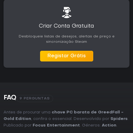
Criar Conta Gratuita
Desbloqueie listas de desejos, alertas de preço e
sincronização Steam
Registar Grátis
FAQ
9 PERGUNTAS
Antes de procurar uma
chave PC barata de GreedFall -
Gold Edition
, confira o essencial. Desenvolvido por
Spiders
.
Publicado por
Focus Entertainment
. Géneros:
Action
.