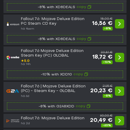
copy
-8% with XD8DEALS
Fallout 76: Mojave Deluxe Edition
18,00 €
16,56 €
PC Steam CD Key
-8%
há 4sem
copy
-8% with XD8DEALS
Fallout 76 Mojave Deluxe Edition
20,81 €
Steam Key (PC) GLOBAL
18,72 €
★
5.0
-10%
há 14h
copy
-10% with XDD10
Fallout 76 | Mojave Deluxe Edition
21,99 €
20,23 €
(PC) - Steam Key - GLOBAL
-8%
há 6d
copy
-8% with G2A8XDD
60,00 €
Fallout 76: Mojave Deluxe Edition
20,49 €
há 2d
-65%