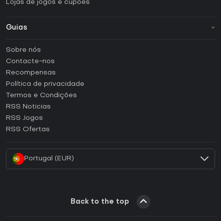
Lojas de jogos e cupões
Guias
FAQ
Sobre nós
Guias e tutoriais
Contacte-nos
Como ativar uma CD Key Steam?
Recompensas
Como ativar uma CD Key Epic Games?
Política de privacidade
Termos e Condições
Como ativar uma CD Key GOG?
RSS Noticias
Como ativar uma CD Key Ubisoft Connect?
RSS Jogos
Como ativar uma CD Key EA App?
RSS Ofertas
Como ativar uma CD Key Battle.net?
Portugal (EUR)
Back to the top