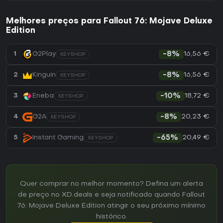
Melhores preços para Fallout 76: Mojave Deluxe
Edition
16,56 €
1
G2Play
-8%
KEYSHOP
16,56 €
2
Kinguin
-8%
KEYSHOP
18,72 €
3
Eneba
-10%
KEYSHOP
20,23 €
4
G2A
-8%
KEYSHOP
20,49 €
5
Instant Gaming
-65%
KEYSHOP
Quer comprar no melhor momento? Defina um alerta
de preço no XD.deals e seja notificado quando Fallout
76: Mojave Deluxe Edition atingir o seu próximo mínimo
histórico.