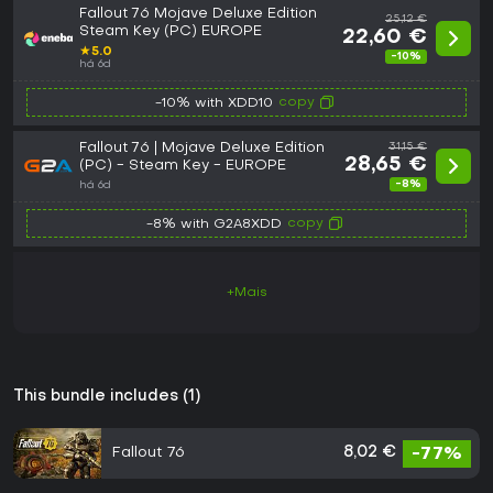
Fallout 76 Mojave Deluxe Edition
25,12 €
Steam Key (PC) EUROPE
22,60 €
★
5.0
-10%
há 6d
copy
-10% with XDD10
Fallout 76 | Mojave Deluxe Edition
31,15 €
28,65 €
(PC) - Steam Key - EUROPE
-8%
há 6d
copy
-8% with G2A8XDD
+Mais
This bundle includes (1)
Fallout 76
8,02 €
-77%