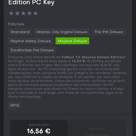
Edition PC Key
★
★
★
★
★
Edições:
Standard
Atlantic City Digital Deluxe
The Pitt Deluxe
Skyline Valley Deluxe
Mojave Deluxe
Deathclaw Pet Deluxe
Procuras uma chave barata de
Fallout 76: Mojave Deluxe Edition
?
Em 9 ago. 2026 a oferta mais baixa é
16,56 €
na G2Play, escolhida
entre 9 ofertas em 5 lojas. Nas keyshops começa em 16,56 €, nas
lojas oficiais em . No PC a keyshop ganha no preço na maioria das
comparações, mas compras então um código a um vendedor externo,
por isso confirma a região de ativação. É um pacote, por isso inclui
mais do que um elemento. Antes de comprares, confirma se já tens
parte do conteúdo, porque os pacotes não o descontam. No PC
compras uma chave que ativas na Steam ou noutro cliente, e é aqui
que o mercado é mais largo, com mais de um quarto dos jogos a ter
oferta em keyshop.
RPG
KEYSHOPS
OFFICIAL
16,56 €
Indisponível