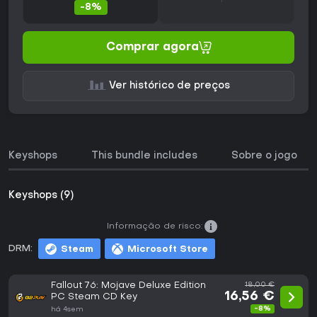
-8%
Comprar agora
Ver histórico de preços
Keyshops
This bundle includes
Sobre o jogo
Keyshops (9)
Informação de risco:
DRM:
Steam
Microsoft Store
Fallout 76: Mojave Deluxe Edition
18,00 €
16,56 €
PC Steam CD Key
-8%
há 4sem