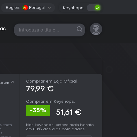
Region:
Portugal
Keyshops:
Todas as plataformas
as
Comprar em Loja Oficial:
Steam
79,99 €
Comprar em Keyshops:
-35%
51,61 €
Nas keyshops, esteve mais barato
s baixa
em 88% dos dias com dados.
m
as