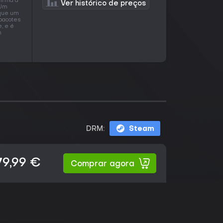
firma a
Ver histórico de preços
 Um
 que um
 pacotes
, e é
m
DRM:
Steam
79,99 €
Comprar agora