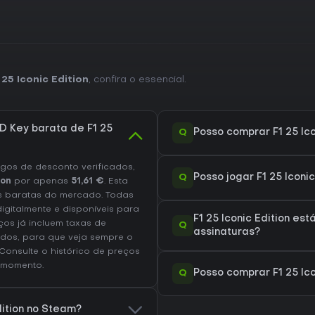
25 Iconic Edition
, confira o essencial.
 Key barata de F1 25
Q
Posso comprar F1 25 Ic
os de desconto verificados,
Q
Posso jogar F1 25 Iconi
ion
por apenas
51,61 €
. Esta
s baratas do mercado. Todas
igitalmente e disponíveis para
F1 25 Iconic Edition es
os já incluem taxas de
Q
assinaturas?
dos, para que veja sempre o
 Consulte o
histórico de preços
 momento.
Q
Posso comprar F1 25 Ico
dition no Steam?