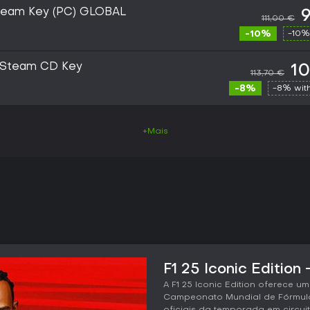
 Steam Key (PC) GLOBAL
111,00 €
-10%
-10%
PC Steam CD Key
10
113,70 €
-8%
-8% wit
+Mais
F1 25 Iconic Edition 
A F1 25 Iconic Edition oferece u
Campeonato Mundial de Fórmula 