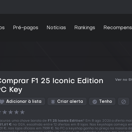
os
Pré-pagos
Notícias
Rankings
Recompens
omprar F1 25 Iconic Edition
Ver no 
PC Key
Adicionar à lista
Criar alerta
Tenho
★
★
★
★
★
ocuras uma chave barata de
F1 25 Iconic Edition
? Em 8 ago. 2026 a oferta mai
51,61 €
na G2A, escolhida entre 12 ofertas em 8 lojas. Nas keyshops começa e
,61 €, nas lojas oficiais em 79,99 €. No PC a keyshop ganha no preço na maioria d