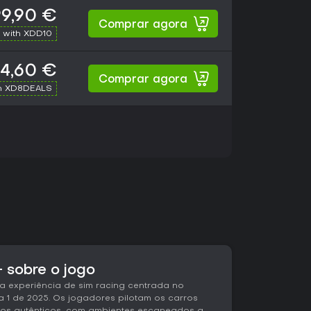
99,90 €
Comprar agora
 with XDD10
4,60 €
Comprar agora
h XD8DEALS
- sobre o jogo
ma experiência de sim racing centrada no
1 de 2025. Os jogadores pilotam os carros