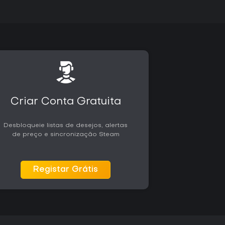
eve em multiplayer pode achar a profundidade
to fãs dedicados da Fórmula 1 vão valorizar o
da temporada 2025. No PC, o jogo é compatível
 atendendo diferentes estilos de jogo.
Criar Conta Gratuita
Desbloqueie listas de desejos, alertas
de preço e sincronização Steam
Registar Grátis