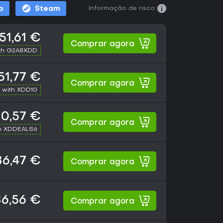
Informação de risco:
p
Steam
51,61 €
Comprar agora
th G2A8XDD
51,77 €
Comprar agora
 with XDD10
0,57 €
Comprar agora
h XDDEALS6
6,47 €
Comprar agora
6,56 €
Comprar agora