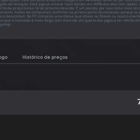
mparações, mas compras então um código a um vendedor externo, por isso con
gião de ativação. Este jogo já esteve mais barato, em 88% dos dias com dados.
erta de preço avisa-te da próxima descida. É um pacote, por isso inclui mais do
emento. Antes de comprares, confirma se já tens parte do conteúdo, porque os
o o descontam. No PC compras uma chave que ativas na Steam ou noutro cliente
ui que o mercado é mais largo, com mais de um quarto dos jogos a ter oferta e
yshop.
jogo
Histórico de preços