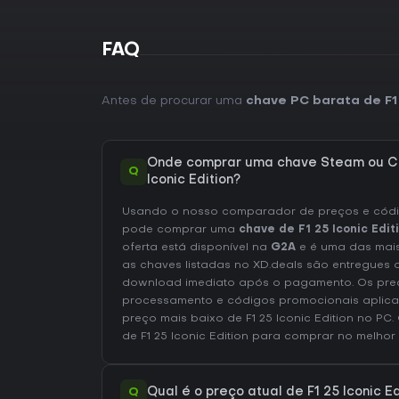
FAQ
Antes de procurar uma
chave PC barata de F1 
Onde comprar uma chave Steam ou CD
Q
Iconic Edition?
Usando o nosso comparador de preços e códig
pode comprar uma
chave de F1 25 Iconic Edit
oferta está disponível na
G2A
e é uma das mai
as chaves listadas no XD.deals são entregues d
download imediato após o pagamento. Os preç
processamento e códigos promocionais aplica
preço mais baixo de F1 25 Iconic Edition no
PC
.
de F1 25 Iconic Edition
para comprar no melhor
Q
Qual é o preço atual de F1 25 Iconic E