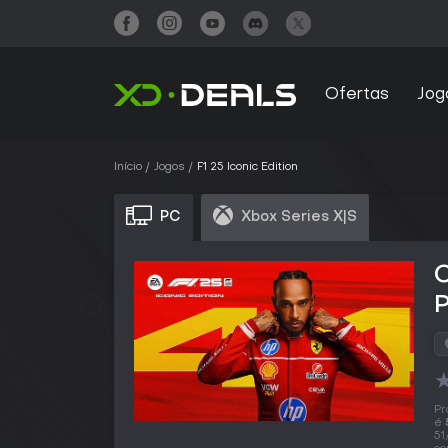
Ofertas
Jog
Início
Jogos
F1 25 Iconic Edition
PC
Xbox Series X|S
C
Pr
é
51