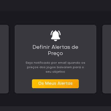
corridas mais arcade ou foco l
da simulação excessiva, enquan
grid autêntico e o regulamento 
com teclado, controle e volante,
Definir Alertas de
Preço
Seja notificado por email quando os
preços dos jogos baixarem para o
seu objetivo
Os Meus Alertas