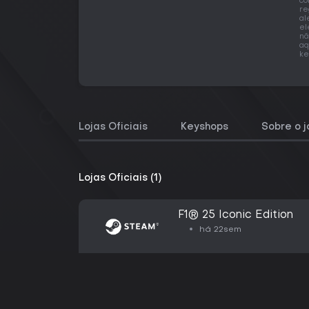
co
re
al
el
nã
aq
ke
Lojas Oficiais
Keyshops
Sobre o 
Lojas Oficiais (1)
F1® 25 Iconic Edition
há 22sem