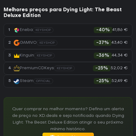
Melhores preços para Dying Light: The Beast
Deluxe Edition
41,86 €
1
Eneba
-40%
KEYSHOP
43,40 €
2
GAMIVO
-37%
KEYSHOP
44,34 €
3
Kinguin
-36%
KEYSHOP
52,02 €
4
PremiumCDKeys
-25%
KEYSHOP
52,49 €
5
Steam
-25%
OFFICIAL
Quer comprar no melhor momento? Defina um alerta
de preço no XD.deals e seja notificado quando Dying
Light: The Beast Deluxe Edition atingir o seu próximo
mínimo histórico.