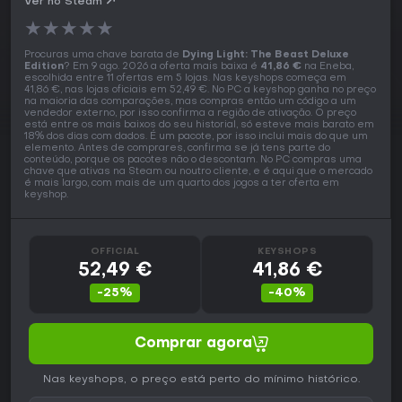
Ver no Steam
★
★
★
★
★
Procuras uma chave barata de
Dying Light: The Beast Deluxe
Edition
? Em 9 ago. 2026 a oferta mais baixa é
41,86 €
na Eneba,
escolhida entre 11 ofertas em 5 lojas. Nas keyshops começa em
41,86 €, nas lojas oficiais em 52,49 €. No PC a keyshop ganha no preço
na maioria das comparações, mas compras então um código a um
vendedor externo, por isso confirma a região de ativação. O preço
está entre os mais baixos do seu historial, só esteve mais barato em
18% dos dias com dados. É um pacote, por isso inclui mais do que um
elemento. Antes de comprares, confirma se já tens parte do
conteúdo, porque os pacotes não o descontam. No PC compras uma
chave que ativas na Steam ou noutro cliente, e é aqui que o mercado
é mais largo, com mais de um quarto dos jogos a ter oferta em
keyshop.
OFFICIAL
KEYSHOPS
52,49 €
41,86 €
-25%
-40%
Comprar agora
Nas keyshops, o preço está perto do mínimo histórico.