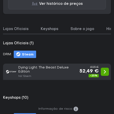
Ver histórico de preços
Lojas Oficiais
Keyshops
Sobre o jogo
His
Lojas Oficiais (1)
DRM:
Steam
Dying Light: The Beast Deluxe
69,99 €
52,49 €
Edition
-25%
há 12sem
Keyshops (10)
Informação de risco: