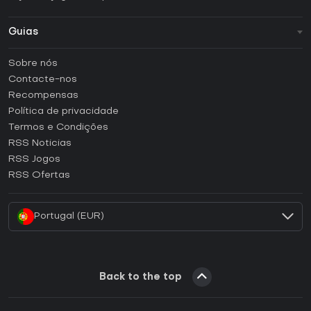
Guias
FAQ
Sobre nós
Guias e tutoriais
Contacte-nos
Como ativar uma CD Key Steam?
Recompensas
Como ativar uma CD Key Epic Games?
Política de privacidade
Termos e Condições
Como ativar uma CD Key GOG?
RSS Noticias
Como ativar uma CD Key Ubisoft Connect?
RSS Jogos
Como ativar uma CD Key EA App?
RSS Ofertas
Como ativar uma CD Key Battle.net?
Portugal (EUR)
Back to the top