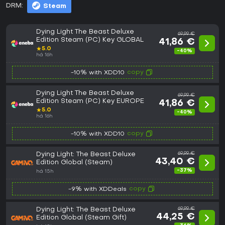
DRM:
Steam
Dying Light The Beast Deluxe
69,99 €
Edition Steam (PC) Key GLOBAL
41,86 €
★
5.0
-40%
há 16h
copy
-10% with XDD10
Dying Light The Beast Deluxe
69,99 €
Edition Steam (PC) Key EUROPE
41,86 €
★
5.0
-40%
há 16h
copy
-10% with XDD10
Dying Light: The Beast Deluxe
69,99 €
43,40 €
Edition Global (Steam)
-37%
há 15h
copy
-9% with XDDeals
Dying Light: The Beast Deluxe
69,99 €
44,25 €
Edition Global (Steam Gift)