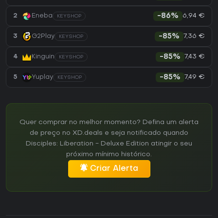
6,94 €
2
Eneba
-86%
KEYSHOP
7,36 €
3
G2Play
-85%
KEYSHOP
7,43 €
4
Kinguin
-85%
KEYSHOP
7,49 €
5
Yuplay
-85%
KEYSHOP
Quer comprar no melhor momento? Defina um alerta
de preço no XD.deals e seja notificado quando
Disciples: Liberation - Deluxe Edition atingir o seu
próximo mínimo histórico.
Criar Alerta