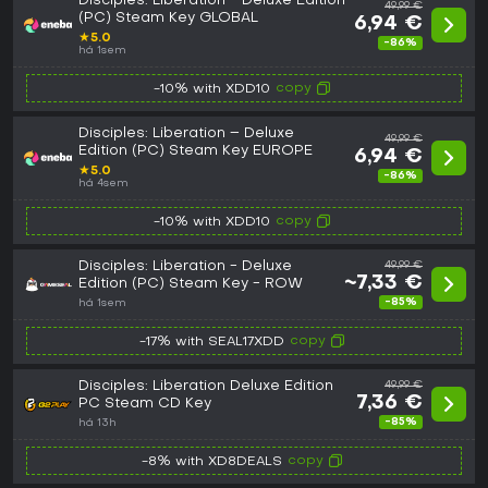
Disciples: Liberation - Deluxe Edition
49,99 €
(PC) Steam Key GLOBAL
6,94 €
★
5.0
-86%
há 1sem
copy
-10% with XDD10
Disciples: Liberation – Deluxe
49,99 €
Edition (PC) Steam Key EUROPE
6,94 €
★
5.0
-86%
há 4sem
copy
-10% with XDD10
Disciples: Liberation - Deluxe
49,99 €
~7,33 €
Edition (PC) Steam Key - ROW
-85%
há 1sem
copy
-17% with SEAL17XDD
Disciples: Liberation Deluxe Edition
49,99 €
7,36 €
PC Steam CD Key
-85%
há 13h
copy
-8% with XD8DEALS