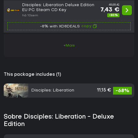
Disciples: Liberation Deluxe Edition
49,99 €
7,43 €
EU PC Steam CD Key
-85%
há 10sem
copy
-8% with XD8DEALS
+Mais
This package includes (1)
Disciples: Liberation
11,15 €
-68%
Sobre Disciples: Liberation - Deluxe
Edition