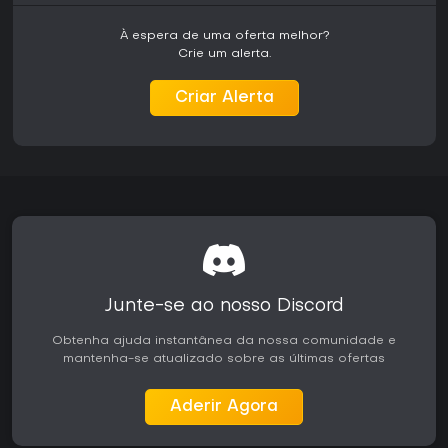
Facções e Sistemas de Progressão
À espera de uma oferta melhor?
Quatro facções influenciam tanto as opções de combate
Crie um alerta.
quanto a trama principal. O Império conta com forças
humanas disciplinadas e com temas religiosos. A Aliança
Criar Alerta
Élfica oferece tropas ágeis e conectadas à natureza. As
Hordas de Mortos-Vivos apostam em unidades resistentes e
em grande número. As Legiões dos Malditos trazem
elementos demoníacos e caóticos ao campo de batalha. A
aliança com esses grupos determina quais unidades
podem ser recrutadas e como a história se desenrola em
cada região.
O gerenciamento de recursos está diretamente ligado à
progressão. O jogador coleta materiais durante a
exploração para financiar melhorias na cidade e produção
de unidades. Decisões diplomáticas afetam os níveis de
Junte-se ao nosso Discord
favor, criando trocas entre ganhos imediatos e alianças
duradouras. Esse sistema incentiva múltiplas partidas para
Obtenha ajuda instantânea da nossa comunidade e
experimentar diferentes composições de exército e finais.
mantenha-se atualizado sobre as últimas ofertas
Vale a Pena Jogar?
Aderir Agora
O jogo atrai fãs de combate tático que gostam de
combinar sinergias entre unidades e personalização do
herói em um cenário de dark fantasy. A profundidade dos