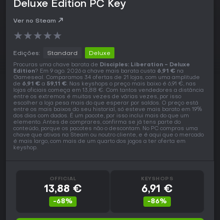
Deluxe Edition PC Key
Ver no Steam
★
★
★
★
★
Edições:
Standard
Deluxe
Procuras uma chave barata de
Disciples: Liberation - Deluxe
Edition
? Em 9 ago. 2026 a chave mais barata custa
6,91 €
na
Gameseal. Comparamos 34 ofertas de 21 lojas, com uma amplitude
de
6,91 €
a
59,11 €
. Nas keyshops o preço mais baixo é 6,91 €, nas
lojas oficiais começa em 13,88 €. Com tantos vendedores a distância
entre os extremos é muitas vezes de várias vezes, por isso
escolher a loja pesa mais do que esperar por saldos. O preço está
entre os mais baixos do seu historial, só esteve mais barato em 19%
dos dias com dados. É um pacote, por isso inclui mais do que um
elemento. Antes de comprares, confirma se já tens parte do
conteúdo, porque os pacotes não o descontam. No PC compras uma
chave que ativas na Steam ou noutro cliente, e é aqui que o mercado
é mais largo, com mais de um quarto dos jogos a ter oferta em
keyshop.
OFFICIAL
KEYSHOPS
13,88 €
6,91 €
-68%
-86%