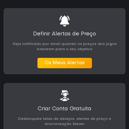
combates e a variedade de facções oferecem camadas
estratégicas consistentes, enquanto a campanha
proporciona dezenas de horas de exploração e
ramificações na história. Quem busca ação em tempo real
ou mundos abertos altamente polidos pode achar a
estrutura mais linear e o ritmo por vezes repetitivo.
Definir Alertas de Preço
O feedback dos jogadores destaca os sistemas táticos
Seja notificado por email quando os preços dos jogos
sólidos e a rejogabilidade proporcionada pelos diferentes
baixarem para o seu objetivo
caminhos de classe e facção. O título está disponível como
uma experiência completa, com o modo New Game+
preservado. É indicado para quem se sente à vontade com
Os Meus Alertas
RPGs de estratégia em turnos que priorizam táticas de
esquadrão em vez de gerenciamento em larga escala de
impérios. Se a combinação de batalhas em grid hexagonal,
melhorias na base e escolhas narrativas combina com suas
preferências, o jogo mantém o engajamento ao longo da
campanha e das partidas de escaramuça.
Criar Conta Gratuita
Desbloqueie listas de desejos, alertas de preço e
sincronização Steam