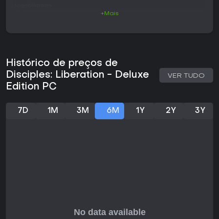
Jogabilidade
+Mais
O ciclo principal gira em torno do combate tático, onde o
posicionamento e o momento certo das habilidades
definem o resultado. As unidades se movem e agem em
ordem de turno em um grid hexagonal, e a sinergia entre
diferentes tipos de tropas e a personagem controlada pelo
Histórico de preços de
jogador é fundamental para a vitória. Avyanna começa em
uma das quatro classes disponíveis, cada uma com
Disciples: Liberation - Deluxe
VER TUDO
árvores de habilidades próprias voltadas para liderança,
Edition PC
magia ou confronto direto. Melhorias de equipamento e o
recrutamento de companheiros permitem personalizar
ainda mais seu papel em campo.
7D
1M
3M
6M
1Y
2Y
3Y
Fora dos combates, a exploração dos mapas regionais
ganha destaque. O jogador busca por itens, cumpre
missões e interage com NPCs para obter recursos e
informações. A construção da base acontece na cidade de
Yllian, onde novas estruturas liberam tipos de unidades,
aumentam a produção e fortalecem o exército. O favor das
facções é essencial nesse processo: ajudar um grupo em
detrimento de outro concede acesso a unidades e projetos
exclusivos, além de influenciar os rumos da história.
A progressão mistura elementos de RPG com estratégia.
Pontos de habilidade aprimoram as capacidades de