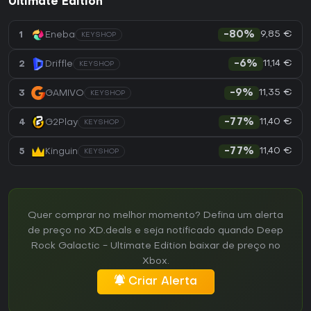
Ultimate Edition
9,85 €
1
Eneba
-80%
KEYSHOP
11,14 €
2
Driffle
-6%
KEYSHOP
11,35 €
3
GAMIVO
-9%
KEYSHOP
11,40 €
4
G2Play
-77%
KEYSHOP
11,40 €
5
Kinguin
-77%
KEYSHOP
Quer comprar no melhor momento? Defina um alerta
de preço no XD.deals e seja notificado quando Deep
Rock Galactic - Ultimate Edition baixar de preço no
Xbox.
Criar Alerta