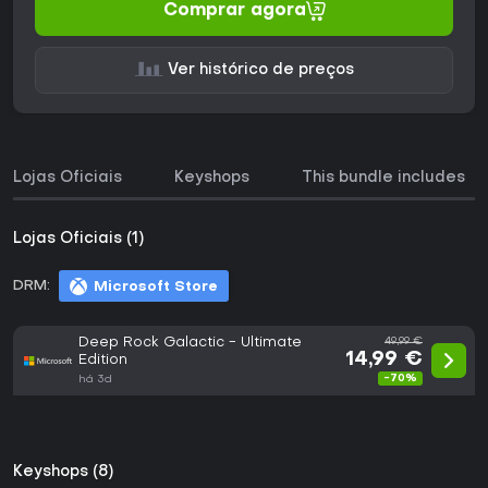
Comprar agora
Ver histórico de preços
Lojas Oficiais
Keyshops
This bundle includes
Lojas Oficiais (1)
DRM:
Microsoft Store
Deep Rock Galactic - Ultimate
49,99 €
14,99 €
Edition
-70%
há 3d
Keyshops (8)