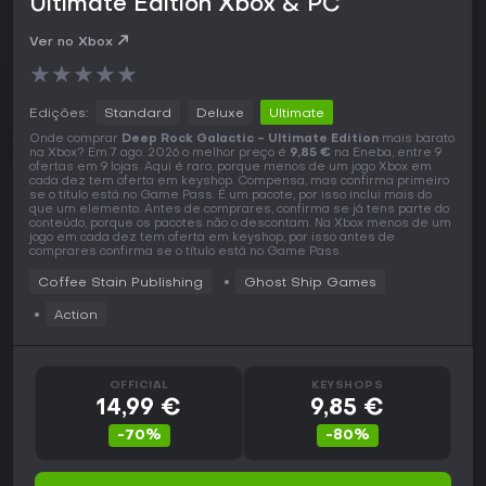
Ultimate Edition Xbox & PC
Ver no Xbox
★
★
★
★
★
Edições:
Standard
Deluxe
Ultimate
Onde comprar
Deep Rock Galactic - Ultimate Edition
mais barato
na Xbox? Em 7 ago. 2026 o melhor preço é
9,85 €
na Eneba, entre 9
ofertas em 9 lojas. Aqui é raro, porque menos de um jogo Xbox em
cada dez tem oferta em keyshop. Compensa, mas confirma primeiro
se o título está no Game Pass. É um pacote, por isso inclui mais do
que um elemento. Antes de comprares, confirma se já tens parte do
conteúdo, porque os pacotes não o descontam. Na Xbox menos de um
jogo em cada dez tem oferta em keyshop, por isso antes de
comprares confirma se o título está no Game Pass.
Coffee Stain Publishing
Ghost Ship Games
Action
OFFICIAL
KEYSHOPS
14,99 €
9,85 €
-70%
-80%