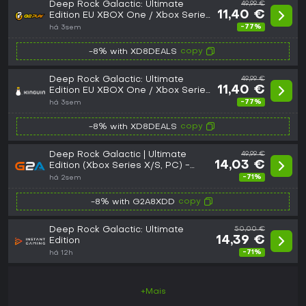
Deep Rock Galactic: Ultimate
49,99 €
11,40 €
Edition EU XBOX One / Xbox Series
X|S / PC CD Key
-77%
há 3sem
copy
-8% with XD8DEALS
Deep Rock Galactic: Ultimate
49,99 €
11,40 €
Edition EU XBOX One / Xbox Series
X|S / PC CD Key
-77%
há 3sem
copy
-8% with XD8DEALS
Deep Rock Galactic | Ultimate
49,99 €
14,03 €
Edition (Xbox Series X/S, PC) -
Xbox Live Key - EUROPE
-71%
há 2sem
copy
-8% with G2A8XDD
Deep Rock Galactic: Ultimate
50,00 €
14,39 €
Edition
-71%
há 12h
+Mais