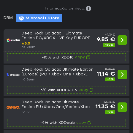
Informação de risco:
DRM:
Microsoft Store
Deep Rock Galactic - Ultimate
49,99 €
Edition PC/XBOX LIVE Key EUROPE
9,85 €
★
5.0
-80%
há 2sem
copy
-10% with XDD10
Deep Rock Galactic Ultimate Edition
11,86 €
11,14 €
(Europe) (PC / Xbox One / Xbox
Series X|S) - Xbox Live - Digital Key
-6%
há 2sem
copy
-6% with XDDEALS6
Deep Rock Galactic Ultimate
12,48 €
11,35 €
Edition EU (Xbox/One/Series/Xbox
- PC)
-9%
há 5d
copy
-9% with XDDeals