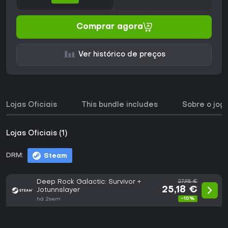
Comprar agora
Ver histórico de preços
Lojas Oficiais
This bundle includes
Sobre o jog
Lojas Oficiais (1)
DRM:
Steam
Deep Rock Galactic: Survivor +
27,98 €
25,18 €
Jotunnslayer
-10%
há 2sem