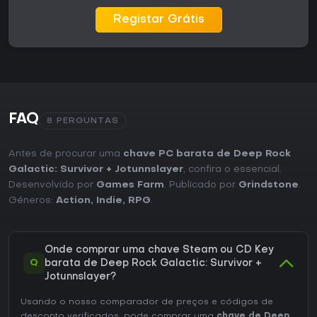
Registar Grátis
FAQ
8 PERGUNTAS
Antes de procurar uma
chave PC barata de Deep Rock
Galactic: Survivor + Jotunnslayer
, confira o essencial.
Desenvolvido por
Games Farm
. Publicado por
Grindstone
.
Géneros:
Action
,
Indie
,
RPG
.
Onde comprar uma chave Steam ou CD Key
Q
barata de Deep Rock Galactic: Survivor +
Jotunnslayer?
Usando o nosso comparador de preços e códigos de
desconto verificados, pode comprar uma
chave de Deep