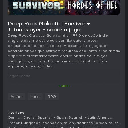
Deep Rock Galactic: Survivor +
Jotunnslayer - sobre o jogo
Deep Rock Galactic: Survivor é um RPG de ação indie
single-player no estilo survivor-like auto-shooter,
ambientado no hostil planeta Hoxxes. Nele, o jogador
controla anões que extraem recursos enquanto suas armas
disparam automaticamente contra ondas de inimigos
alienígenas, em corridas dinâmicas que misturam tiro,
exploração e upgrades.
Jogabilidade
O ciclo principal gira em torno de mergulhos de curta a
+Mais
média duração, nos quais o anão atravessa cavernas,
ataca ameaças próximas de forma automática e recolhe
Action
Indie
RPG
minerais do ambiente. A experiência obtida com eliminações
e mineração permite subir de nível e desbloquear novas
armas ou melhorias, chegando a equipar várias ao mesmo
Interface:
tempo até o fim da partida. O posicionamento é
German
English
Spanish - Spain
Spanish - Latin America
fundamental, já que os inimigos avançam de várias
French
Hungarian
Indonesian
Italian
Japanese
Korean
Polish
direções, e os veios de minério funcionam tanto como fonte