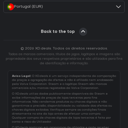
Portugal (EUR)
Back to the top
© 2026 XD.deals. Todos os direitos reservados.
Todas as marcas comerciais, títulos de jogos, logótipos e imagens são
propriedade dos seus respetivos proprietários e são utilizados para fins
de identificação e informação.
Aviso Legal:
O XD.deals é um serviço independente de comparação
de preços e agregação de ofertas e não é afiliado nem endossado
pela Valve Corporation. Steam e o logótipo Steam são marcas
comerciais e/ou marcas registadas da Valve Corporation.
O XD.deals utiliza dados publicamente disponíveis da Steam e
exibe informações de preços de lojas terceiras para fins
informativos. Não vendemos produtos ou chaves digitais e não
garantimos a precisão, disponibilidade ou validade das ofertas ou
chaves digitais exibidas. Verifique sempre as condições finais
diretamente no site da loja antes de efetuar uma compra.
Qualquer compra de chaves digitais de lojas terceiras é feita por
conta e risco do Utilizador.
O XD.deals participa em programas de afiliados e pode receber