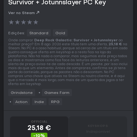
Survivor + Jotunnslayer PC Key
Ver no Steam
★
★
★
★
★
Edições:
Standard
Gold
Onde comprar
Deep Rock Galactic: Survivor + Jotunnslayer
ao
melhor preço? Em 8 ago. 2026 este título tem uma oferta,
25,18 €
na
Steam. No PC é o caso habitual, porque só cerca de um título em cada
quatro consegue oferta em keyshop e o resto fica na loja da
plataforma. Não há nada a comparar, mas seguimos este preço todos
os dias e mostramos como fica face às leituras anteriores, e um
alerta de preço avisa-te de cada descida. É um pacote, por isso inclui
mais do que um elemento. Antes de comprares, confirma se já tens
parte do conteúdo, porque os pacotes não o descontam. No PC
compras uma chave que ativas na Steam ou noutro cliente, e é aqui
que o mercado é mais largo, com mais de um quarto dos jogos a ter
oferta em keyshop.
Grindstone
Games Farm
Action
Indie
RPG
OFFICIAL
KEYSHOPS
25,18 €
Indisponível
-10%