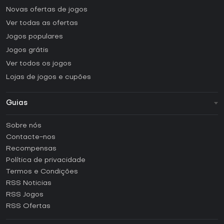
Novas ofertas de jogos
Ver todas as ofertas
Jogos populares
Jogos grátis
Ver todos os jogos
Lojas de jogos e cupões
Guias
FAQ
Sobre nós
Guias e tutoriais
Contacte-nos
Como ativar uma CD Key Steam?
Recompensas
Como ativar uma CD Key Epic Games?
Política de privacidade
Termos e Condições
Como ativar uma CD Key GOG?
RSS Noticias
Como ativar uma CD Key Ubisoft Connect?
RSS Jogos
Como ativar uma CD Key EA App?
RSS Ofertas
Como ativar uma CD Key Battle.net?