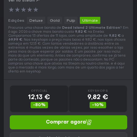
Ver no Steam
★
★
★
★
★
Edições:
Deluxe
Gold
Pulp
Ultimate
Procuras uma chave barata de
Dead Island 2 Ultimate Edition
? Em
6 ago. 2026 a chave mais barata custa
9,82 €
na Eneba.
Comparamos 13 ofertas de 11 lojas, com uma amplitude de
9,82 €
a
69,99 €
. Nas keyshops o preço mais baixo é 9,82 €, nas lojas oficiais
começa em 12,13 €. Com tantos vendedores a distância entre os
extremos é muitas vezes de várias vezes, por isso escolher a loja
pesa mais do que esperar por saldos. É um pacote, por isso inclui
mais do que um elemento. Antes de comprares, confirma se já tens
parte do conteúdo, porque os pacotes não o descontam. No PC
compras uma chave que ativas na Steam ou noutro cliente, e é aqui
que o mercado é mais largo, com mais de um quarto dos jogos a ter
oferta em keyshop.
OFFICIAL
KEYSHOPS
12,13 €
9,82 €
-80%
-10%
Comprar agora