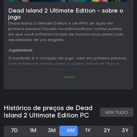
Dead Island 2 Ultimate Edition - sobre o
jogo
Dead Island 2 Ultimate Edition é um RPG de ação em
primeira pessoa focado na sobrevivência contra zumbis,
em que você enfrenta hordas de mortos-vivos pelas ruas
devastadas de Los Angeles.
Jogabilidade
O combate é o coração do jogo, visto em primeira pessoa,
com ênfase em armas corpo a corpo, armas de fogo e
explosivos. Você pode empunhar itens como marretas para
esmagar inimigos, e o sistema permite desmembramentos
+Mais
detalhados, mirando membros ou cabeças para abates
estratégicos. As armas se dividem em categorias como
headhunting ou maiming, cada uma com atributos como
força e velocidade que influenciam o consumo de stamina
ou a rapidez dos golpes em combate.
Histórico de preços de Dead
VER TUDO
A progressão usa um sistema de deck-building com cartas
Island 2 Ultimate Edition PC
do Skill Deck. Elas se agrupam em tipos como abilities para
poderes ativos, survivor para bônus de vida e stamina,
slayer para perks passivos de combate e numen para
7D
1M
3M
6M
1Y
2Y
3Y
golpes especiais de alto dano. Você ganha cartas ao