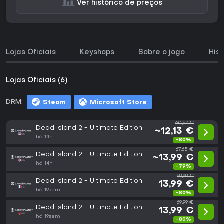
Ver histórico de preços
Lojas Oficiais
Keyshops
Sobre o jogo
His
Lojas Oficiais (6)
DRM:
Steam
Microsoft Store
60,67 €
Dead Island 2 - Ultimate Edition
~12,13 €
há 14h
-80%
67,65 €
Dead Island 2 - Ultimate Edition
~13,99 €
há 14h
-79%
69,99 €
Dead Island 2 - Ultimate Edition
13,99 €
há 19sem
-80%
69,99 €
Dead Island 2 - Ultimate Edition
13,99 €
há 19sem
-80%