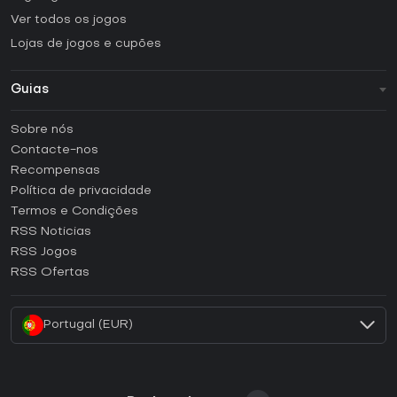
Ver todos os jogos
Lojas de jogos e cupões
Guias
FAQ
Sobre nós
Guias e tutoriais
Contacte-nos
Como ativar uma CD Key Steam?
Recompensas
Como ativar uma CD Key Epic Games?
Política de privacidade
Termos e Condições
Como ativar uma CD Key GOG?
RSS Noticias
Como ativar uma CD Key Ubisoft Connect?
RSS Jogos
Como ativar uma CD Key EA App?
RSS Ofertas
Como ativar uma CD Key Battle.net?
Portugal (EUR)