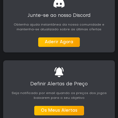
vendas acima de 3 milhões de unidades até meados de
2024 e uma base grande de jogadores, é ideal para quem
busca diversão co-op ou aventuras solo no apocalipse
Junte-se ao nosso Discord
zumbi, priorizando lutas cheias de gore em vez de narrativa
profunda.
Obtenha ajuda instantânea da nossa comunidade e
mantenha-se atualizado sobre as últimas ofertas
Aderir Agora
Definir Alertas de Preço
Seja notificado por email quando os preços dos jogos
baixarem para o seu objetivo
Os Meus Alertas