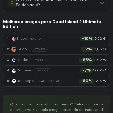
Posso comprar Dead Island 2 Ultimate
Q
Edition aqui?
Melhores preços para Dead Island 2 Ultimate
Edition
9,82 €
1
Eneba
-10%
KEYSHOP
11,05 €
2
GAMIVO
-9%
KEYSHOP
11,09 €
3
Loaded
-85%
KEYSHOP
12,09 €
4
Gameseal
-7%
KEYSHOP
12,13 €
5
Gamesplanet US
-80%
OFFICIAL
Quer comprar no melhor momento? Defina um alerta
de preço no XD.deals e seja notificado quando Dead