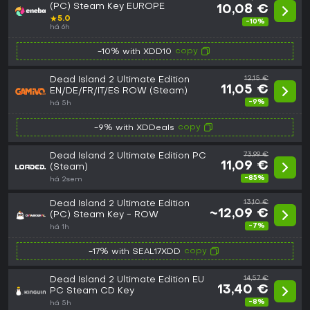
(PC) Steam Key EUROPE
10,08 €
★
5.0
-10%
há 6h
copy
-10% with XDD10
Dead Island 2 Ultimate Edition
12,15 €
11,05 €
EN/DE/FR/IT/ES ROW (Steam)
-9%
há 5h
copy
-9% with XDDeals
Dead Island 2 Ultimate Edition PC
73,99 €
11,09 €
(Steam)
-85%
há 2sem
Dead Island 2 Ultimate Edition
13,10 €
~12,09 €
(PC) Steam Key - ROW
-7%
há 1h
copy
-17% with SEAL17XDD
Dead Island 2 Ultimate Edition EU
14,57 €
13,40 €
PC Steam CD Key
-8%
há 5h