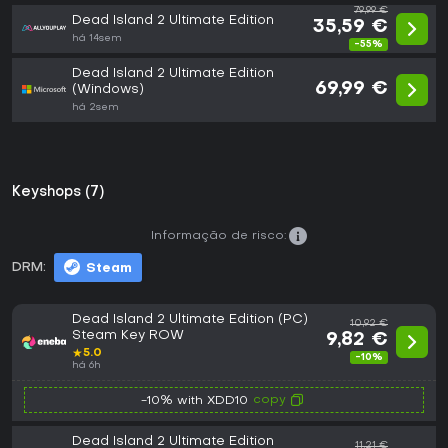
79,99 €
Dead Island 2 Ultimate Edition
35,59 €
há 14sem
-55%
Dead Island 2 Ultimate Edition
69,99 €
(Windows)
há 2sem
Keyshops (7)
Informação de risco:
DRM:
Steam
Dead Island 2 Ultimate Edition (PC)
10,92 €
Steam Key ROW
9,82 €
★
5.0
-10%
há 6h
copy
-10% with XDD10
Dead Island 2 Ultimate Edition
11,21 €