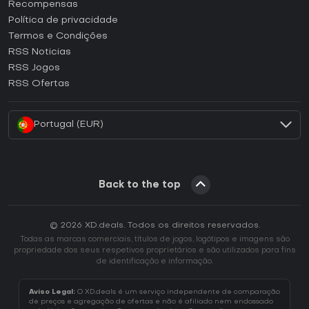
Como ativar uma CD Key Steam?
Recompensas
Como ativar uma CD Key Epic Games?
Política de privacidade
Termos e Condições
Como ativar uma CD Key GOG?
RSS Noticias
Como ativar uma CD Key Ubisoft Connect?
RSS Jogos
Como ativar uma CD Key EA App?
RSS Ofertas
Como ativar uma CD Key Battle.net?
Portugal (EUR)
Back to the top
© 2026 XD.deals. Todos os direitos reservados.
Todas as marcas comerciais, títulos de jogos, logótipos e imagens são
propriedade dos seus respetivos proprietários e são utilizados para fins
de identificação e informação.
Aviso Legal:
O XD.deals é um serviço independente de comparação
de preços e agregação de ofertas e não é afiliado nem endossado