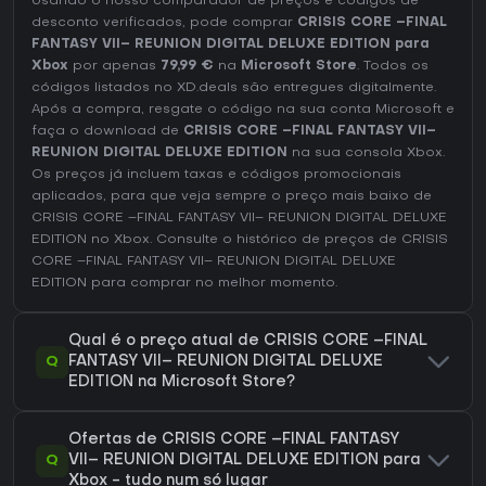
Usando o nosso comparador de preços e códigos de
desconto verificados, pode comprar
CRISIS CORE –FINAL
FANTASY VII– REUNION DIGITAL DELUXE EDITION para
Xbox
por apenas
79,99 €
na
Microsoft Store
. Todos os
códigos listados no XD.deals são entregues digitalmente.
Após a compra, resgate o código na sua conta Microsoft e
faça o download de
CRISIS CORE –FINAL FANTASY VII–
REUNION DIGITAL DELUXE EDITION
na sua consola Xbox.
Os preços já incluem taxas e códigos promocionais
aplicados, para que veja sempre o preço mais baixo de
CRISIS CORE –FINAL FANTASY VII– REUNION DIGITAL DELUXE
EDITION no
Xbox
. Consulte o
histórico de preços de CRISIS
CORE –FINAL FANTASY VII– REUNION DIGITAL DELUXE
EDITION
para comprar no melhor momento.
Qual é o preço atual de CRISIS CORE –FINAL
Q
FANTASY VII– REUNION DIGITAL DELUXE
EDITION na Microsoft Store?
Ofertas de CRISIS CORE –FINAL FANTASY
Q
VII– REUNION DIGITAL DELUXE EDITION para
Xbox - tudo num só lugar