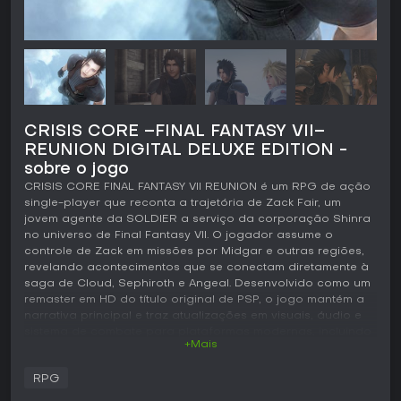
CRISIS CORE –FINAL FANTASY VII–
REUNION DIGITAL DELUXE EDITION -
sobre o jogo
CRISIS CORE FINAL FANTASY VII REUNION é um RPG de ação
single-player que reconta a trajetória de Zack Fair, um
jovem agente da SOLDIER a serviço da corporação Shinra
no universo de Final Fantasy VII. O jogador assume o
controle de Zack em missões por Midgar e outras regiões,
revelando acontecimentos que se conectam diretamente à
saga de Cloud, Sephiroth e Angeal. Desenvolvido como um
remaster em HD do título original de PSP, o jogo mantém a
narrativa principal e traz atualizações em visuais, áudio e
sistema de combate para plataformas modernas, incluindo
+Mais
Xbox One e Xbox Series X/S.
Jogabilidade
RPG