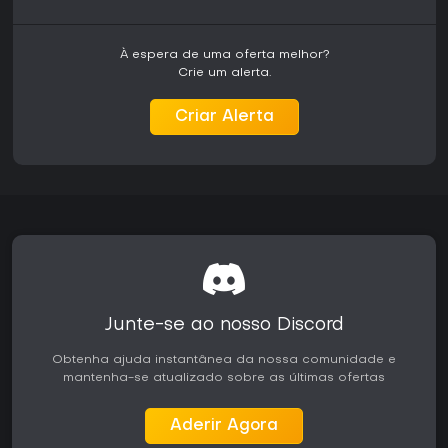
eventos do universo de Final Fantasy VII sem exigir
conhecimento prévio, embora fãs reconheçam figuras e
locais marcantes de Midgar.
À espera de uma oferta melhor?
Crie um alerta.
Graphics, Audio, and Presentation
Todos os ambientes e modelos de personagens receberam
Criar Alerta
uma reformulação em HD com novos assets que melhoram
iluminação e texturas nas zonas industriais de Midgar e em
outros cenários. A trilha sonora traz novos arranjos
compostos por Takeharu Ishimoto, mantendo as melodias
originais com qualidade de produção moderna. As
cutscenes rodam em alta resolução com animações fluidas
que destacam confrontos importantes e momentos
emocionais. A dublagem permanece consistente durante
toda a experiência, reforçando a apresentação
remasterizada sem interrupções.
Junte-se ao nosso Discord
Vale a pena jogar?
Este remaster oferece uma experiência de RPG single-
Obtenha ajuda instantânea da nossa comunidade e
player refinada, voltada tanto para fãs de Final Fantasy
mantenha-se atualizado sobre as últimas ofertas
com foco em ação quanto para quem deseja conhecer a
história de Zack. O sistema de combate atualizado torna os
confrontos mais fluidos e envolventes, enquanto o
Aderir Agora
mecanismo DMW adiciona imprevisibilidade que