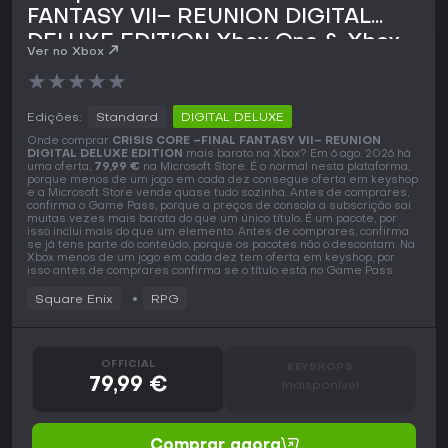
FANTASY VII– REUNION DIGITAL
DELUXE EDITION Xbox One & Xbox
Ver no Xbox
Series
★
★
★
★
★
Edições:
Standard
DIGITAL DELUXE
Onde comprar
CRISIS CORE –FINAL FANTASY VII– REUNION
DIGITAL DELUXE EDITION
mais barato na Xbox? Em 6 ago. 2026 há
uma oferta,
79,99 €
na Microsoft Store. É o normal nesta plataforma,
porque menos de um jogo em cada dez consegue oferta em keyshop
e a Microsoft Store vende quase tudo sozinha. Antes de comprares,
confirma o Game Pass, porque a preços de consola a subscrição sai
muitas vezes mais barata do que um único título. É um pacote, por
isso inclui mais do que um elemento. Antes de comprares, confirma
se já tens parte do conteúdo, porque os pacotes não o descontam. Na
Xbox menos de um jogo em cada dez tem oferta em keyshop, por
isso antes de comprares confirma se o título está no Game Pass.
Square Enix
RPG
OFFICIAL
KEYSHOPS
79,99 €
Indisponível
Comprar agora