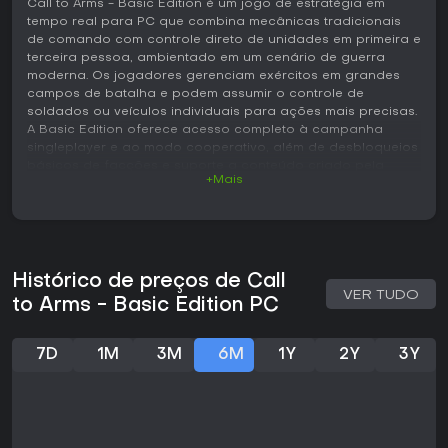
Call to Arms - Basic Edition é um jogo de estratégia em
tempo real para PC que combina mecânicas tradicionais
de comando com controle direto de unidades em primeira e
terceira pessoa, ambientado em um cenário de guerra
moderna. Os jogadores gerenciam exércitos em grandes
campos de batalha e podem assumir o controle de
soldados ou veículos individuais para ações mais precisas.
A Basic Edition oferece acesso completo à campanha
singleplayer e ao modo cooperativo, além de desbloqueios
básicos de facções e suporte a conteúdo criado pela
+Mais
comunidade.
Jogabilidade
O ciclo principal gira em torno da construção e direção de
forças em tempo real, com a possibilidade de assumir o
Histórico de preços de Call
controle direto de qualquer unidade. Infantaria, veículos e
VER TUDO
armamento pesado contam com modelagem realista, e
to Arms - Basic Edition PC
dezenas de armas de fogo podem ser personalizadas. Os
comandantes emitem ordens pela visão aérea e podem
entrar na ação para resolver combates específicos ou
7D
1M
3M
6M
1Y
2Y
3Y
pilotar equipamentos como helicópteros em missões de
apoio aéreo. Essa abordagem híbrida exige equilíbrio entre
decisões táticas amplas e execução imediata no campo.
O gerenciamento de recursos e o posicionamento de