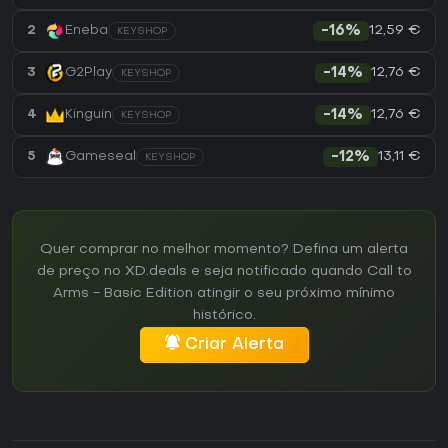
12,59 €
2
Eneba
-16%
KEYSHOP
12,76 €
3
G2Play
-14%
KEYSHOP
12,76 €
4
Kinguin
-14%
KEYSHOP
13,11 €
5
Gameseal
-12%
KEYSHOP
Quer comprar no melhor momento? Defina um alerta
de preço no XD.deals e seja notificado quando Call to
Arms - Basic Edition atingir o seu próximo mínimo
histórico.
Criar Alerta