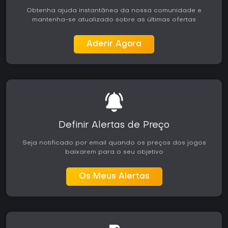
singleplayer e cooperativo torna o título adequado tanto
Obtenha ajuda instantânea da nossa comunidade e
para quem joga sozinho quanto para grupos que buscam
mantenha-se atualizado sobre as últimas ofertas
profundidade tática em um cenário moderno.
Quem aprecia RTS com possibilidade de controle direto
Aderir Agora
das unidades encontra sistemas recompensadores. A Basic
Edition entrega a experiência essencial sem barreiras para
o conteúdo base, sendo uma boa opção para fãs de
jogos que misturam estratégia em tempo real e ação.
Avaliações recentes mostram interesse constante entre
jogadores que valorizam a personalização e o potencial
de modding.
Definir Alertas de Preço
Seja notificado por email quando os preços dos jogos
baixarem para o seu objetivo
Os Meus Alertas