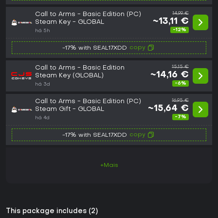
Call to Arms - Basic Edition (PC)
14,99 €
~13,11 €
Steam Key - GLOBAL
-12%
há 5h
copy
-17% with SEAL17XDD
Call to Arms - Basic Edition
15,15 €
~14,16 €
Steam Key (GLOBAL)
-6%
há 3d
Call to Arms - Basic Edition (PC)
16,95 €
~15,64 €
Steam Gift - GLOBAL
-7%
há 4d
copy
-17% with SEAL17XDD
+Mais
This package includes (2)