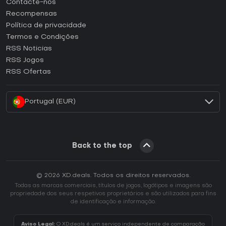
Contacte-nos
Como ativar uma CD Key Steam?
Recompensas
Como ativar uma CD Key Epic Games?
Política de privacidade
Termos e Condições
Como ativar uma CD Key GOG?
RSS Noticias
Como ativar uma CD Key Ubisoft Connect?
RSS Jogos
Como ativar uma CD Key EA App?
RSS Ofertas
Como ativar uma CD Key Battle.net?
Portugal (EUR)
Back to the top
© 2026 XD.deals. Todos os direitos reservados.
Todas as marcas comerciais, títulos de jogos, logótipos e imagens são
propriedade dos seus respetivos proprietários e são utilizados para fins
de identificação e informação.
Aviso Legal:
O XD.deals é um serviço independente de comparação