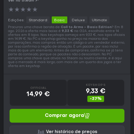
Ver no Steam
★
★
★
★
★
Edições:
Standard
Basic
Deluxe
Ultimate
Procuras uma chave barata de
Call to Arms - Basic Edition
? Em 8
ago. 2026 a oferta mais baixa é
9,33 €
na G2A, escolhida entre 14
ofertas em 8 lojas. Nas keyshops começa em 9,33 €, nas lojas oficiais
em 14,99 €. No PC a keyshop ganha no preço na maioria das
comparações, mas compras então um código a um vendedor externo,
por isso confirma a região de ativação. É um pacote, por isso inclui
mais do que um elemento. Antes de comprares, confirma se já tens
parte do conteúdo, porque os pacotes não o descontam. No PC
compras uma chave que ativas na Steam ou noutro cliente, e é aqui
que o mercado é mais largo, com mais de um quarto dos jogos a ter
oferta em keyshop.
KEYSHOPS
OFFICIAL
9,33 €
14,99 €
-37%
Comprar agora
Ver histórico de preços