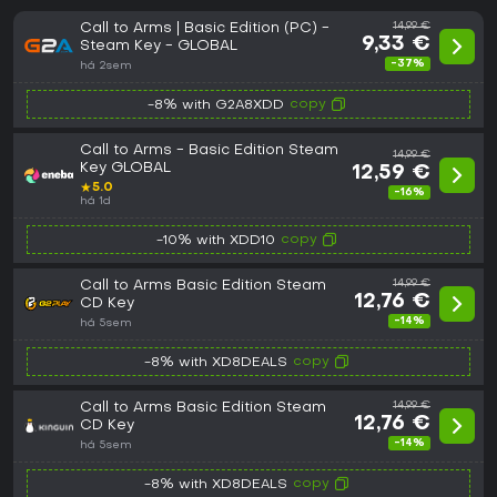
Call to Arms | Basic Edition (PC) -
14,99 €
9,33 €
Steam Key - GLOBAL
-37%
há 2sem
copy
-8% with G2A8XDD
Call to Arms - Basic Edition Steam
14,99 €
Key GLOBAL
12,59 €
★
5.0
-16%
há 1d
copy
-10% with XDD10
Call to Arms Basic Edition Steam
14,99 €
12,76 €
CD Key
-14%
há 5sem
copy
-8% with XD8DEALS
Call to Arms Basic Edition Steam
14,99 €
12,76 €
CD Key
-14%
há 5sem
copy
-8% with XD8DEALS