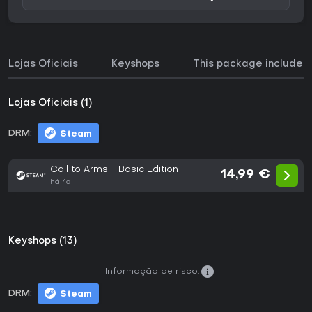
Lojas Oficiais
Keyshops
This package includes
Lojas Oficiais (1)
DRM:
Steam
Call to Arms - Basic Edition
14,99 €
há 4d
Keyshops (13)
Informação de risco:
DRM:
Steam