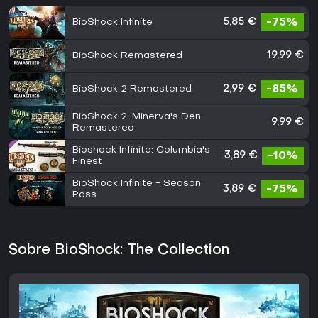
BioShock Infinite
5,85 €
-75%
BioShock Remastered
19,99 €
BioShock 2 Remastered
2,99 €
-85%
BioShock 2: Minerva's Den
9,99 €
Remastered
Bioshock Infinite: Columbia's
3,89 €
-10%
Finest
BioShock Infinite - Season
3,89 €
-75%
Pass
Sobre BioShock: The Collection