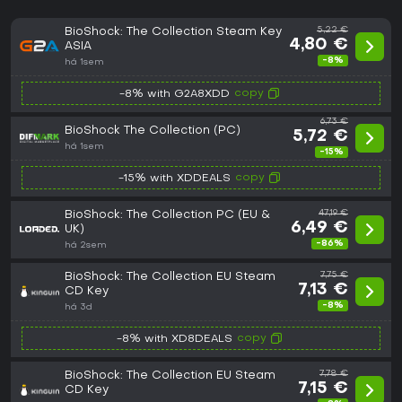
BioShock: The Collection Steam Key
5,22 €
4,80 €
ASIA
-8%
há 1sem
copy
-8% with G2A8XDD
6,73 €
BioShock The Collection (PC)
5,72 €
há 1sem
-15%
copy
-15% with XDDEALS
BioShock: The Collection PC (EU &
47,19 €
6,49 €
UK)
-86%
há 2sem
BioShock: The Collection EU Steam
7,75 €
7,13 €
CD Key
-8%
há 3d
copy
-8% with XD8DEALS
BioShock: The Collection EU Steam
7,78 €
7,15 €
CD Key