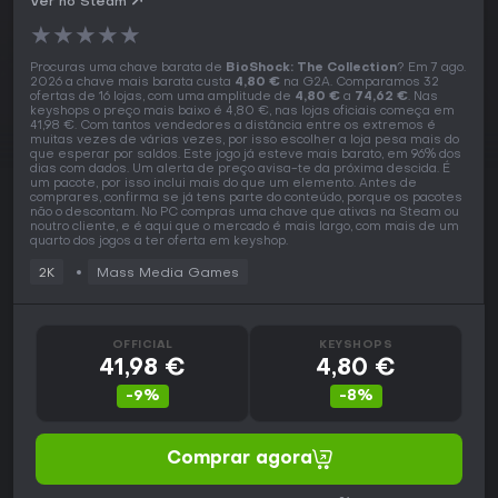
Ver no Steam
★
★
★
★
★
Procuras uma chave barata de
BioShock: The Collection
? Em 7 ago.
2026 a chave mais barata custa
4,80 €
na G2A. Comparamos 32
ofertas de 16 lojas, com uma amplitude de
4,80 €
a
74,62 €
. Nas
keyshops o preço mais baixo é 4,80 €, nas lojas oficiais começa em
41,98 €. Com tantos vendedores a distância entre os extremos é
muitas vezes de várias vezes, por isso escolher a loja pesa mais do
que esperar por saldos. Este jogo já esteve mais barato, em 96% dos
dias com dados. Um alerta de preço avisa-te da próxima descida. É
um pacote, por isso inclui mais do que um elemento. Antes de
comprares, confirma se já tens parte do conteúdo, porque os pacotes
não o descontam. No PC compras uma chave que ativas na Steam ou
noutro cliente, e é aqui que o mercado é mais largo, com mais de um
quarto dos jogos a ter oferta em keyshop.
2K
Mass Media Games
OFFICIAL
KEYSHOPS
41,98 €
4,80 €
-9%
-8%
Comprar agora