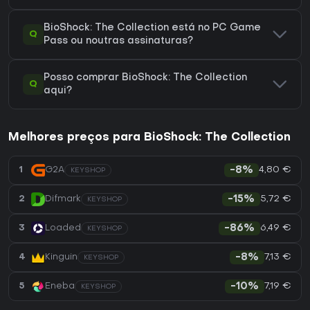
BioShock: The Collection está no PC Game
Q
Pass ou noutras assinaturas?
Posso comprar BioShock: The Collection
Q
aqui?
Melhores preços para BioShock: The Collection
4,80 €
1
G2A
-8%
KEYSHOP
5,72 €
2
Difmark
-15%
KEYSHOP
6,49 €
3
Loaded
-86%
KEYSHOP
7,13 €
4
Kinguin
-8%
KEYSHOP
7,19 €
5
Eneba
-10%
KEYSHOP