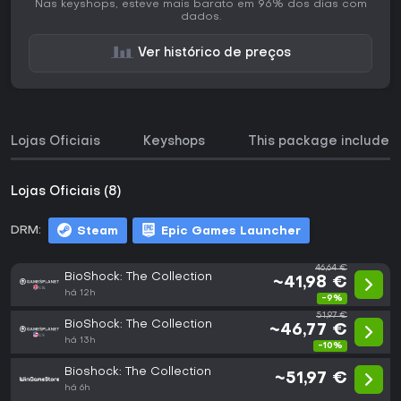
Nas keyshops, esteve mais barato em 96% dos dias com
dados.
Ver histórico de preços
Lojas Oficiais
Keyshops
This package includes
Lojas Oficiais (8)
DRM:
Steam
Epic Games Launcher
46,64 €
BioShock: The Collection
~41,98 €
há 12h
-9%
51,97 €
BioShock: The Collection
~46,77 €
há 13h
-10%
Bioshock: The Collection
~51,97 €
há 6h