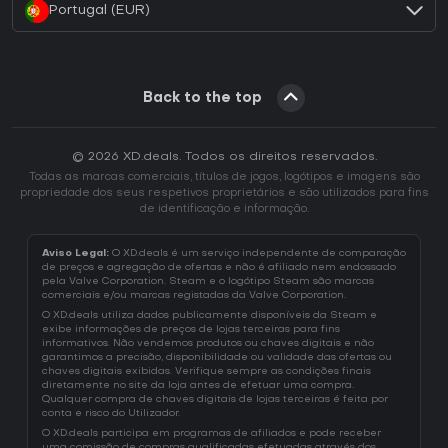
Portugal (EUR)
Back to the top
© 2026 XD.deals. Todos os direitos reservados.
Todas as marcas comerciais, títulos de jogos, logótipos e imagens são
propriedade dos seus respetivos proprietários e são utilizados para fins
de identificação e informação.
Aviso Legal:
O XD.deals é um serviço independente de comparação
de preços e agregação de ofertas e não é afiliado nem endossado
pela Valve Corporation. Steam e o logótipo Steam são marcas
comerciais e/ou marcas registadas da Valve Corporation.
O XD.deals utiliza dados publicamente disponíveis da Steam e
exibe informações de preços de lojas terceiras para fins
informativos. Não vendemos produtos ou chaves digitais e não
garantimos a precisão, disponibilidade ou validade das ofertas ou
chaves digitais exibidas. Verifique sempre as condições finais
diretamente no site da loja antes de efetuar uma compra.
Qualquer compra de chaves digitais de lojas terceiras é feita por
conta e risco do Utilizador.
O XD.deals participa em programas de afiliados e pode receber
uma comissão de compras qualificadas efetuadas através dos