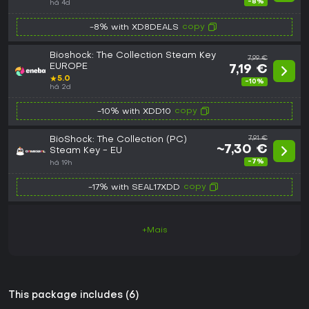
-8%
há 4d
copy
-8% with XD8DEALS
Bioshock: The Collection Steam Key
7,99 €
EUROPE
7,19 €
★
5.0
-10%
há 2d
copy
-10% with XDD10
BioShock: The Collection (PC)
7,91 €
~7,30 €
Steam Key - EU
-7%
há 19h
copy
-17% with SEAL17XDD
+Mais
This package includes (6)