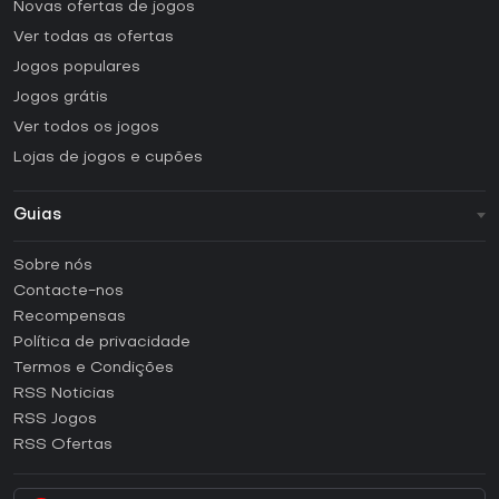
Novas ofertas de jogos
Ver todas as ofertas
Jogos populares
Jogos grátis
Ver todos os jogos
Lojas de jogos e cupões
Guias
FAQ
Sobre nós
Guias e tutoriais
Contacte-nos
Como ativar uma CD Key Steam?
Recompensas
Como ativar uma CD Key Epic Games?
Política de privacidade
Termos e Condições
Como ativar uma CD Key GOG?
RSS Noticias
Como ativar uma CD Key Ubisoft Connect?
RSS Jogos
Como ativar uma CD Key EA App?
RSS Ofertas
Como ativar uma CD Key Battle.net?