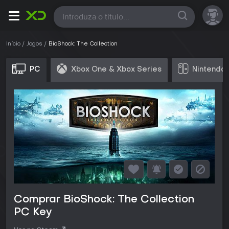
Todas
Início
Jogos
BioShock: The Collection
PC
Xbox One & Xbox Series
Nintendo 
Comprar BioShock: The Collection
PC Key