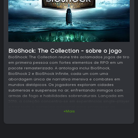
BioShock: The Collection - sobre o jogo
BioShock: The Collection reúne três aclamados jogos de tiro
em primeira pessoa com fortes elementos de RPG em um
pacote remasterizado. A antologia inclui BioShock,
BioShock 2 e BioShock Infinite, cada um com uma
abordagem única de narrativa imersiva e combates em
mundos distópicos. Os jogadores exploram cidades
submersas e suspensas no ar, enfrentando inimigos com
armas de fogo e habilidades sobrenaturais. Lançada em
2016, a coleção concentra-se em experiências single-player
e traz todo o conteúdo adicional para enriquecer as
+Mais
histórias e os desafios.
Jogabilidade
Em BioShock: The Collection, o combate combina armas
tradicionais e poderes especiais. No primeiro jogo, você