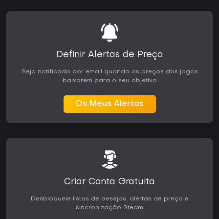
conteúdo sazonal em andamento, todo o escopo do jogo
está acessível desde o início. É uma boa opção para quem
busca uma experiência de ação com história
autossuficiente, em vez de formatos competitivos ou live-
service. Se a combinação de furtividade, combate e seções
com veículo agrada, o jogo entrega bastante tempo de
Definir Alertas de Preço
jogo sem necessidade de compras adicionais.
Seja notificado por email quando os preços dos jogos
baixarem para o seu objetivo
Os Meus Alertas
Criar Conta Gratuita
Desbloqueie listas de desejos, alertas de preço e
sincronização Steam