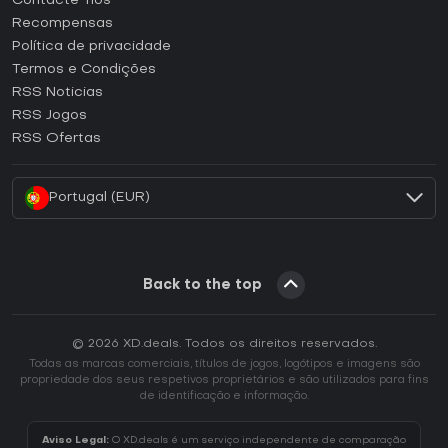
Contacte-nos
Como ativar uma CD Key Steam?
Recompensas
Como ativar uma CD Key Epic Games?
Política de privacidade
Termos e Condições
Como ativar uma CD Key GOG?
RSS Noticias
Como ativar uma CD Key Ubisoft Connect?
RSS Jogos
Como ativar uma CD Key EA App?
RSS Ofertas
Como ativar uma CD Key Battle.net?
Portugal (EUR)
Back to the top
© 2026 XD.deals. Todos os direitos reservados.
Todas as marcas comerciais, títulos de jogos, logótipos e imagens são
propriedade dos seus respetivos proprietários e são utilizados para fins
de identificação e informação.
Aviso Legal:
O XD.deals é um serviço independente de comparação