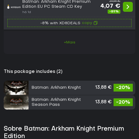
Batman: Arkham Knight Premium
39,99 €
4,07 €
Edition EU PC Steam CD Key
-89%
há 1d
copy
-8% with XD8DEALS
+Mais
This package includes (2)
Batman: Arkham Knight
13,88 €
-20%
Batman: Arkham Knight
13,88 €
-20%
Season Pass
Sobre Batman: Arkham Knight Premium
Edition