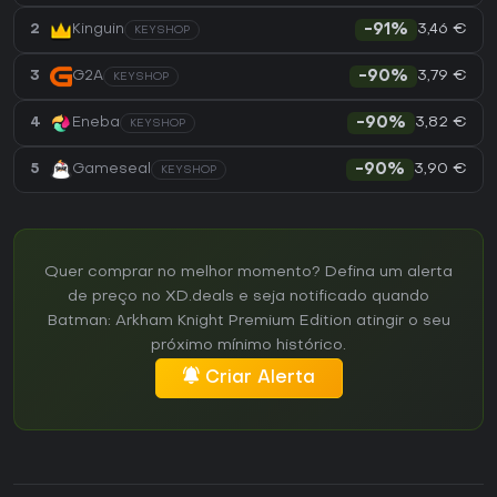
3,46 €
2
Kinguin
-91%
KEYSHOP
3,79 €
3
G2A
-90%
KEYSHOP
3,82 €
4
Eneba
-90%
KEYSHOP
3,90 €
5
Gameseal
-90%
KEYSHOP
Quer comprar no melhor momento? Defina um alerta
de preço no XD.deals e seja notificado quando
Batman: Arkham Knight Premium Edition atingir o seu
próximo mínimo histórico.
Criar Alerta