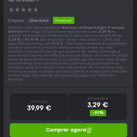
Ver no Steam
★
★
★
★
★
Edições:
Standard
Premium
Procuras uma chave barata de
Batman: Arkham Knight Premium
Edition
? Em 8 ago. 2026 a chave mais barata custa
3,29 €
na
Loaded. Comparamos 18 ofertas de 11 lojas, com uma amplitude de
3,29 €
a
43,41 €
. Nas keyshops o preço mais baixo é 3,29 €, nas
lojas oficiais começa em 39,99 €. Com tantos vendedores a distância
entre os extremos é muitas vezes de várias vezes, por isso
escolher a loja pesa mais do que esperar por saldos. Este jogo já
esteve mais barato, em 95% dos dias com dados. Um alerta de preço
avisa-te da próxima descida. É um pacote, por isso inclui mais do que
um elemento. Antes de comprares, confirma se já tens parte do
conteúdo, porque os pacotes não o descontam. No PC compras uma
chave que ativas na Steam ou noutro cliente, e é aqui que o mercado
é mais largo, com mais de um quarto dos jogos a ter oferta em
keyshop.
KEYSHOPS
OFFICIAL
3,29 €
39,99 €
-91%
Comprar agora