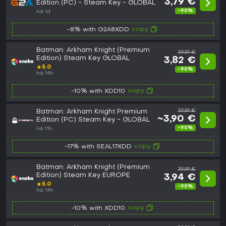
3,79 €
Edition (PC) - Steam Key - GLOBAL
-90%
há 1d
copy
-8% with G2A8XDD
Batman: Arkham Knight (Premium
39,99 €
Edition) Steam Key GLOBAL
3,82 €
★
5.0
-90%
há 14h
copy
-10% with XDD10
Batman: Arkham Knight Premium
39,99 €
~3,90 €
Edition (PC) Steam Key - GLOBAL
-90%
há 11h
copy
-17% with SEAL17XDD
Batman: Arkham Knight (Premium
39,99 €
Edition) Steam Key EUROPE
3,94 €
★
5.0
-90%
há 14h
copy
-10% with XDD10