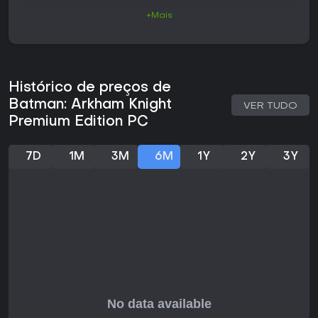
O sistema de combate exige ataques e contra-ataques no
+Mais
tempo certo, além de finalizações ambientais para lidar
com grupos de inimigos. Ao acertar golpes com sucesso, o
jogador acumula impulso para desbloquear movimentos
especiais e manter o controle em confrontos maiores. Nas
seções furtivas, é preciso posicionar-se com cuidado,
Histórico de preços de
eliminar inimigos em silêncio e usar gadgets para isolar
alvos antes de enfrentar o restante do grupo.
Batman: Arkham Knight
VER TUDO
Premium Edition PC
A locomoção pela cidade combina o uso do gancho para
travessias rápidas com a capa, que permite planar
controladamente entre os prédios. O Batmobile funciona
7D
1M
3M
6M
1Y
2Y
3Y
tanto como veículo para percorrer longas distâncias
quanto como plataforma de combate, capaz de arrombar
obstáculos ou enfrentar inimigos diretamente. A transição
entre as seções a pé e de veículo acontece de forma fluida
durante as missões e a exploração.
O progresso permite aprimorar os gadgets e habilidades
de Batman por meio de recursos coletados. Esses
upgrades melhoram as opções de combate, as
ferramentas de furtividade e o desempenho do veículo. Os
quebra-cabeças ambientais costumam exigir a
combinação de vários gadgets, como dispositivos de
controle remoto ou cargas explosivas, para abrir caminhos