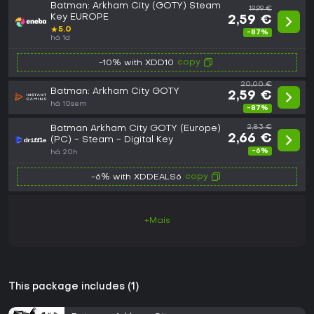
Batman: Arkham City (GOTY) Steam
19,99 €
Key EUROPE
2,59 €
★
5.0
-87%
há 1d
copy
-10% with XDD10
20,00 €
Batman: Arkham City GOTY
2,59 €
há 10sem
-87%
Batman Arkham City GOTY (Europe)
2,83 €
2,66 €
(PC) - Steam - Digital Key
-6%
há 20h
copy
-6% with XDDEALS6
+Mais
This package includes (1)