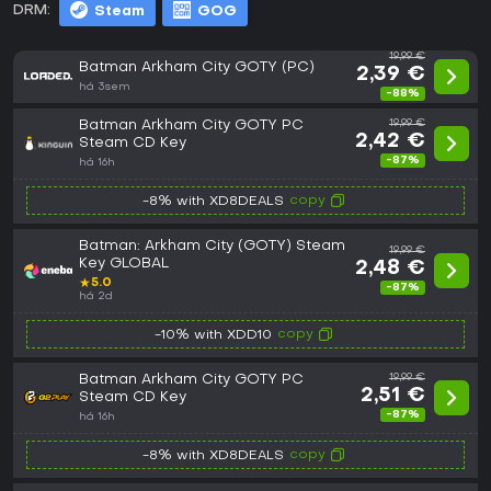
DRM:
Steam
GOG
19,99 €
Batman Arkham City GOTY (PC)
2,39 €
há 3sem
-88%
Batman Arkham City GOTY PC
19,99 €
2,42 €
Steam CD Key
-87%
há 16h
copy
-8% with XD8DEALS
Batman: Arkham City (GOTY) Steam
19,99 €
Key GLOBAL
2,48 €
★
5.0
-87%
há 2d
copy
-10% with XDD10
Batman Arkham City GOTY PC
19,99 €
2,51 €
Steam CD Key
-87%
há 16h
copy
-8% with XD8DEALS