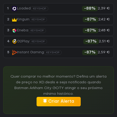
2,39 €
1
Loaded
-88%
KEYSHOP
2,42 €
2
Kinguin
-87%
KEYSHOP
2,48 €
3
Eneba
-87%
KEYSHOP
2,51 €
4
G2Play
-87%
KEYSHOP
2,59 €
5
Instant Gaming
-87%
KEYSHOP
Quer comprar no melhor momento? Defina um alerta
de preço no XD.deals e seja notificado quando
Batman Arkham City GOTY atingir o seu próximo
mínimo histórico.
Criar Alerta