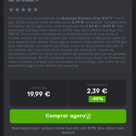
Ver no Steam
★
★
★
★
★
Procuras uma chave barata de
Batman Arkham City GOTY
? Em 9
ago. 2026 a chave mais barata custa
2,39 €
na Loaded. Comparamos
21 ofertas de 10 lojas, com uma amplitude de
2,39 €
a
19,99 €
. Nas
keyshops o preço mais baixo é 2,39 €, nas lojas oficiais começa em
19,99 €. Com tantos vendedores a distância entre os extremos é
muitas vezes de várias vezes, por isso escolher a loja pesa mais do
que esperar por saldos. Este jogo já esteve mais barato, em 82% dos
dias com dados. Um alerta de preço avisa-te da próxima descida. É
um pacote, por isso inclui mais do que um elemento. Antes de
comprares, confirma se já tens parte do conteúdo, porque os pacotes
não o descontam. No PC compras uma chave que ativas na Steam ou
noutro cliente, e é aqui que o mercado é mais largo, com mais de um
quarto dos jogos a ter oferta em keyshop.
KEYSHOPS
OFFICIAL
2,39 €
19,99 €
-88%
Comprar agora
Nas keyshops, esteve mais barato em 82% dos dias com
dados.