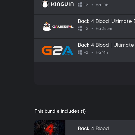
Series X|S / PC CD Ke
há 10h
+2
Back 4 Blood: Ultimate 
Series X|S) Microsoft 
há 2sem
+2
Back 4 Blood | Ultimate
Xbox Live Key - EURO
há 14h
+2
This bundle includes (1)
Back 4 Blood