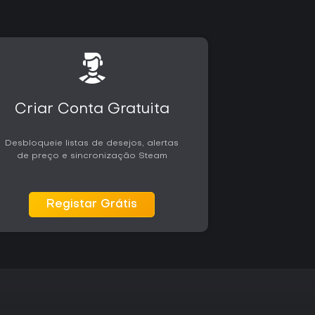
m variedade significativa nas campanhas. Quem
PS combinados com sobrevivência e terror tende
 especialmente em grupo e em dificuldades mais
nos após o lançamento, com elogios ao fator
lacionadas ao equilíbrio em sessões solo ou
jogo mantém uma base ativa de jogadores até
m. É uma opção para quem busca um sucessor
Criar Conta Gratuita
rativos sem depender de atualizações constantes
Desbloqueie listas de desejos, alertas
PC facilita o acesso tanto para jogadores de
de preço e sincronização Steam
 especialmente para quem busca suporte
ine. Aqueles que priorizam o jogo em grupo
 builds tendem a extrair maior valor da
Registar Grátis