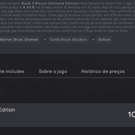
nde comprar
Back 4 Blood: Ultimate Edition
mais barato na Xbox? Em 7 ago. 
lhor preço é
8,44 €
na Eneba, entre 16 ofertas em 10 lojas. Aqui é raro, porqu
 um jogo Xbox em cada dez tem oferta em keyshop. Compensa, mas confirma p
 o título está no Game Pass. Este jogo já esteve mais barato, em 81% dos dias 
dos. Um alerta de preço avisa-te da próxima descida. É um pacote, por isso incl
 que um elemento. Antes de comprares, confirma se já tens parte do conteúdo,
 pacotes não o descontam. Na Xbox menos de um jogo em cada dez tem oferta
yshop, por isso antes de comprares confirma se o título está no Game Pass.
Warner Bros. Games
Turtle Rock Studios
Action
le includes
Sobre o jogo
Histórico de preços
Edition
1