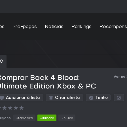
os
Pré-pagos
Notícias
Rankings
Recompens
PC
Comprar Back 4 Blood:
Ver no
ltimate Edition Xbox & PC
Adicionar à lista
Criar alerta
Tenho
★
★
★
★
★
ições:
Standard
Ultimate
Deluxe