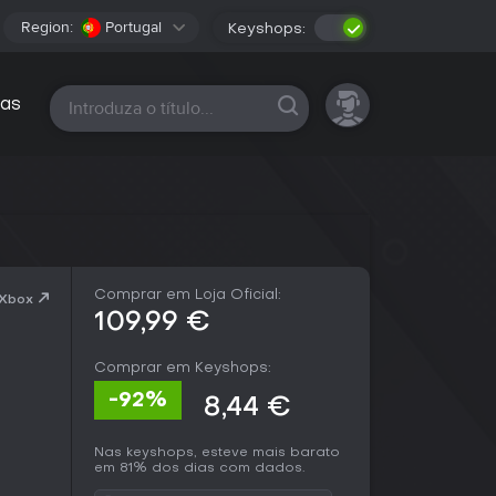
Region:
Portugal
Keyshops:
Todas as plataformas
as
Comprar em Loja Oficial:
 Xbox
109,99 €
Comprar em Keyshops:
-92%
8,44 €
Nas keyshops, esteve mais barato
em 81% dos dias com dados.