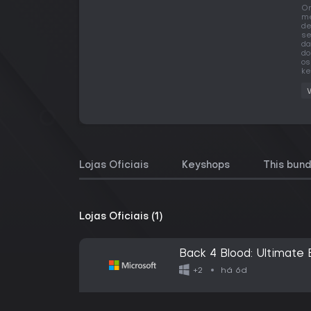
O
me
de
se
da
do
os
ke
Lojas Oficiais
Keyshops
This bund
Lojas Oficiais (1)
Back 4 Blood: Ultimate 
há 6d
+2