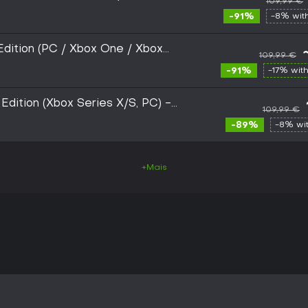
109,99 €
y
-91%
-8% wit
Edition (PC / Xbox One / Xbox
109,99 €
Store Key - EU
-91%
-17% wit
 Edition (Xbox Series X/S, PC) -
109,99 €
PE
-89%
-8% wi
+Mais