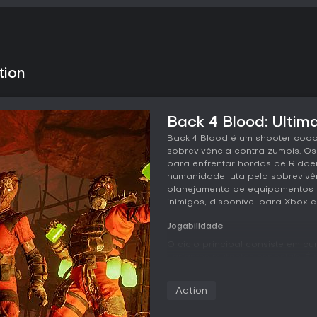
tion
Back 4 Blood: Ultima
Back 4 Blood é um shooter coop
sobrevivência contra zumbis. O
para enfrentar hordas de Ridde
humanidade luta pela sobrevivên
planejamento de equipamentos
inimigos, disponível para Xbox e
Jogabilidade
O ciclo principal consiste em c
variantes mutantes especiais. É 
personalizáveis, cada um com va
jogo. Um amplo arsenal de arm
Action
e itens de suporte permite dif
gestão de recursos.