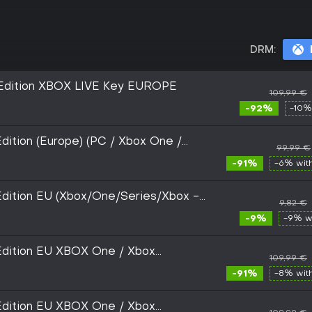
DRM:
e Edition XBOX LIVE Key EUROPE
109,99 €
-92%
-10%
dition (Europe) (PC / Xbox One /
99,99 €
 Live - Digital Key
-91%
-6% wit
Edition EU (Xbox/One/Series/Xbox -
9,82 €
-9%
-9% w
Edition EU XBOX One / Xbox
109,99 €
y
-91%
-8% wit
Edition EU XBOX One / Xbox