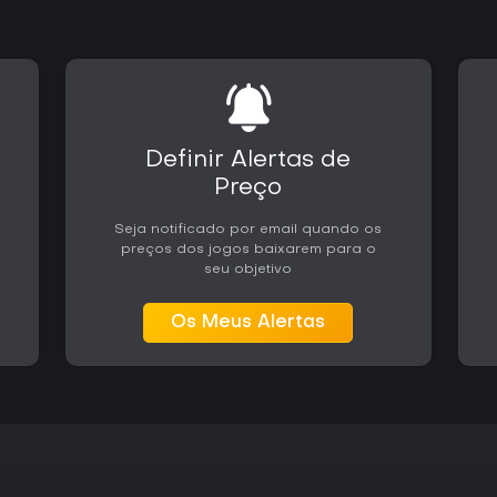
diretor responsivo proporciona
aprecia elementos táticos de F
a se envolver com os sistemas,
altas.
A recepção continua dividida a
diversão em grupo e críticas re
com matchmaking aleatório. O 
Definir Alertas de
2026, embora os números varie
espiritual dos clássicos coope
Preço
ou elementos de live service.
Seja notificado por email quando os
A disponibilidade no Xbox e no 
preços dos jogos baixarem para o
console quanto de computador,
seu objetivo
offline com bots ou sessões onl
constante e a experimentação de
experiência.
Os Meus Alertas