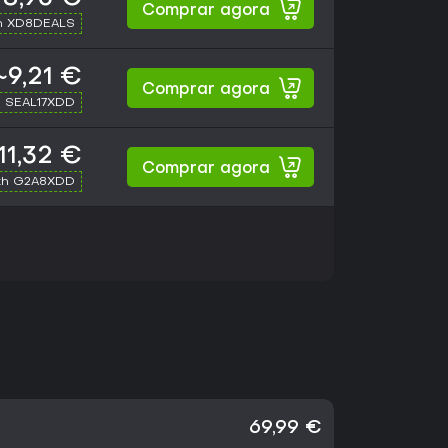
Comprar agora
h XD8DEALS
~9,21 €
Comprar agora
h SEAL17XDD
11,32 €
Comprar agora
th G2A8XDD
69,99 €