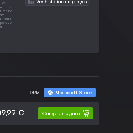
Ver histórico de preços
2026 o
e menos
rimeiro
com
ui mais
 porque
 em
DRM:
Microsoft Store
09,99 €
Comprar agora