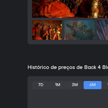
Histórico de preços de Back 4 Bl
7D
1M
3M
6M