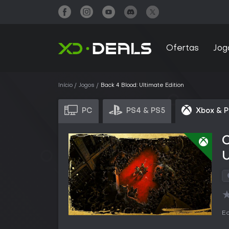
Ofertas
Jog
Início
Jogos
Back 4 Blood: Ultimate Edition
PC
PS4 & PS5
Xbox & 
U
Ed