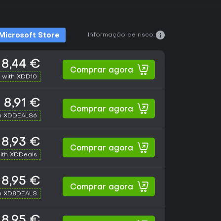
Informação de risco:
Microsoft Store
8,44 €
Comprar agora
 with XDD10
8,91 €
Comprar agora
h XDDEALS6
8,93 €
Comprar agora
ith XDDeals
8,95 €
Comprar agora
h XD8DEALS
8,95 €