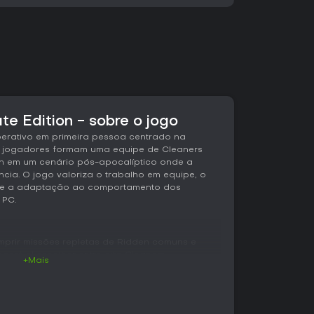
te Edition - sobre o jogo
erativo em primeira pessoa centrado na
s jogadores formam uma equipe de Cleaners
n em um cenário pós-apocalíptico onde a
cia. O jogo valoriza o trabalho em equipe, o
 e a adaptação ao comportamento dos
 PC.
umprir missões repletas de Ridden comuns e
possível escolher entre oito Cleaners
+Mais
ntagens próprias que influenciam o estilo de
as de fogo, opções de combate corpo a corpo
erentes abordagens tanto no combate quanto na