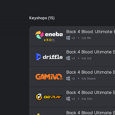
Keyshops (15)
Back 4 Blood: Ultimat
há 11h
+2
★
5.0
(1)
Back 4 Blood Ultimate E
Xbox Series X|S) - Xbox
há 6d
+2
Back 4 Blood Ultimate 
PC)
há 9sem
+2
Back 4 Blood Ultimate 
Series X|S / PC CD Ke
há 10h
+2
Back 4 Blood Ultimate 