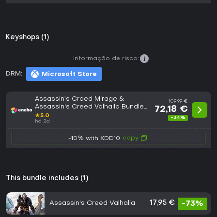
Keyshops (1)
Informação de risco:
DRM:
Microsoft Store
Assassin’s Creed Mirage &
109,99 €
Assassin's Creed Valhalla Bundle
72,18 €
XBOX LIVE Key EUROPE
★
5.0
-34%
há 2d
copy
-10% with XDD10
This bundle includes (1)
Assassin's Creed Valhalla
17,95 €
-73%