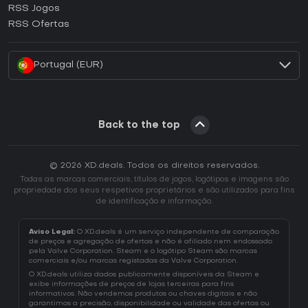
RSS Jogos
Como ativar uma CD Key EA App?
RSS Ofertas
Como ativar uma CD Key Battle.net?
Portugal (EUR)
Back to the top
© 2026 XD.deals. Todos os direitos reservados.
Todas as marcas comerciais, títulos de jogos, logótipos e imagens são
propriedade dos seus respetivos proprietários e são utilizados para fins
de identificação e informação.
Aviso Legal:
O XD.deals é um serviço independente de comparação
de preços e agregação de ofertas e não é afiliado nem endossado
pela Valve Corporation. Steam e o logótipo Steam são marcas
comerciais e/ou marcas registadas da Valve Corporation.
O XD.deals utiliza dados publicamente disponíveis da Steam e
exibe informações de preços de lojas terceiras para fins
informativos. Não vendemos produtos ou chaves digitais e não
garantimos a precisão, disponibilidade ou validade das ofertas ou