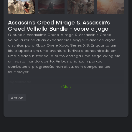
Assassin’s Creed Mirage & Assassin's
Creed Valhalla Bundle - sobre o jogo
O bundle Assassin's Creed Mirage & Assassin's Creed
Valhalla reúne duas experiências single-player de ação
distintas para Xbox One e Xbox Series X|S. Enquanto um
título aposta em uma aventura furtiva e concentrada em
uma cidade histórica, o outro entrega uma saga viking em
um vasto mundo aberto. Ambos priorizam parkour,
combates e progressão narrativa, sem componentes
multiplayer.
Jogabilidade
+Mais
Assassin's Creed Mirage foca em movimentos precisos e
táticas de furtividade na Bagdá do século IX. O jogador
Action
controla Basim, percorrendo ruas movimentadas e telhados
com um sistema de parkour que inclui saltos livres e
controles personalizáveis, aprimorados em atualizações
recentes. Os alvos de assassinato exigem reconhecimento
do ambiente para identificar diferentes rotas de
aproximação, com o apoio de ferramentas como facas de