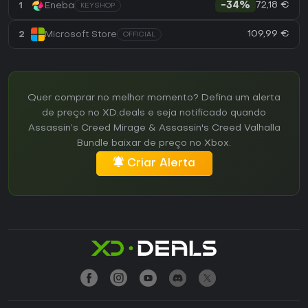
72,18 €
1
Eneba
-34%
KEYSHOP
109,99 €
2
Microsoft Store
OFFICIAL
Quer comprar no melhor momento? Defina um alerta
de preço no XD.deals e seja notificado quando
Assassin’s Creed Mirage & Assassin's Creed Valhalla
Bundle baixar de preço no Xbox.
Criar Alerta