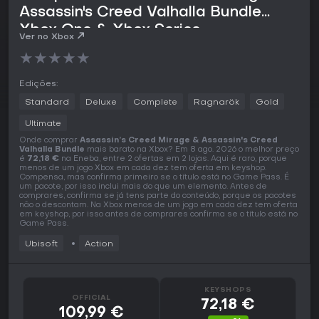
Assassin's Creed Valhalla Bundle
Xbox One & Xbox Series
Ver no Xbox
★
★
★
★
★
Edições:
Standard
Deluxe
Complete
Ragnarök
Gold
Ultimate
Onde comprar
Assassin’s Creed Mirage & Assassin's Creed
Valhalla Bundle
mais barato na Xbox? Em 8 ago. 2026 o melhor preço
é
72,18 €
na Eneba, entre 2 ofertas em 2 lojas. Aqui é raro, porque
menos de um jogo Xbox em cada dez tem oferta em keyshop.
Compensa, mas confirma primeiro se o título está no Game Pass. É
um pacote, por isso inclui mais do que um elemento. Antes de
comprares, confirma se já tens parte do conteúdo, porque os pacotes
não o descontam. Na Xbox menos de um jogo em cada dez tem oferta
em keyshop, por isso antes de comprares confirma se o título está no
Game Pass.
Ubisoft
Action
KEYSHOPS
OFFICIAL
72,18 €
109,99 €