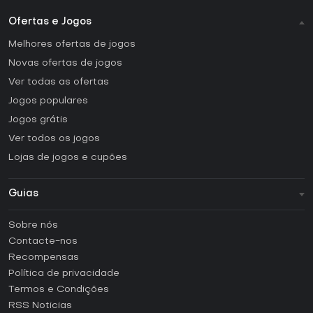
Ofertas e Jogos
Melhores ofertas de jogos
Novas ofertas de jogos
Ver todas as ofertas
Jogos populares
Jogos grátis
Ver todos os jogos
Lojas de jogos e cupões
Guias
FAQ
Sobre nós
Guias e tutoriais
Contacte-nos
Como ativar uma CD Key Steam?
Recompensas
Como ativar uma CD Key Epic Games?
Política de privacidade
Termos e Condições
Como ativar uma CD Key GOG?
RSS Noticias
Como ativar uma CD Key Ubisoft Connect?