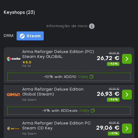
Keyshops (23)
Informação de risco:
DRM:
Steam
Arma Reforger Deluxe Edition (PC)
49,99 €
Steam Key GLOBAL
26,72 €
★
5.0
-46%
há 1d
copy
-10% with XDD10
Arma Reforger Deluxe Edition
49,99 €
26,93 €
Global (Steam)
-46%
há 2sem
copy
-9% with XDDeals
Arma Reforger Deluxe Edition PC
49,99 €
29,06 €
Steam CD Key
-41%
há 2sem