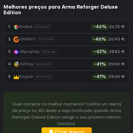
Melhores preços para Arma Reforger Deluxe
Edition
26,72 €
1
Eneba
-46%
KEYSHOP
26,93 €
2
GAMIVO
-46%
KEYSHOP
28,42 €
3
Allyouplay
-43%
OFFICIAL
29,06 €
4
G2Play
-41%
KEYSHOP
29,06 €
5
Kinguin
-41%
KEYSHOP
Quer comprar no melhor momento? Defina um alerta
de preço no XD.deals e seja notificado quando Arma
Reforger Deluxe Edition atingir o seu próximo mínimo
histórico.
Criar Alerta