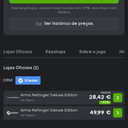
Nas keyshops, esteve mais barato em 97% dos dias com
dados.
Ver histórico de preços
Lojas Oficiais
Keyshops
Sobre o jogo
His
Lojas Oficiais (2)
DRM:
Steam
49,99 €
Arma Reforger Deluxe Edition
28,42 €
há 5sem
-43%
Arma Reforger Deluxe Edition
49,99 €
há 12sem