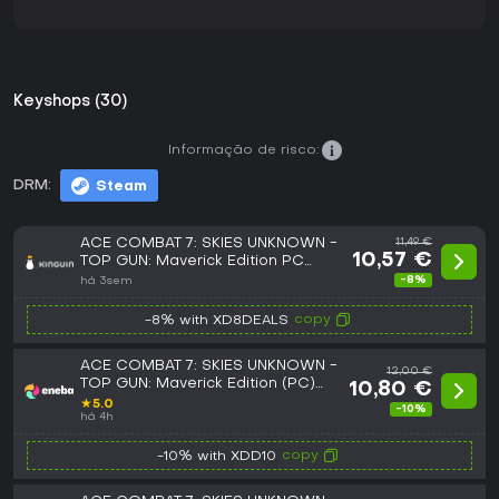
Keyshops (30)
Informação de risco:
DRM:
Steam
ACE COMBAT 7: SKIES UNKNOWN -
11,49 €
10,57 €
TOP GUN: Maverick Edition PC
Steam CD Key
-8%
há 3sem
copy
-8% with XD8DEALS
ACE COMBAT 7: SKIES UNKNOWN -
12,00 €
TOP GUN: Maverick Edition (PC)
10,80 €
Steam Key GLOBAL
★
5.0
-10%
há 4h
copy
-10% with XDD10