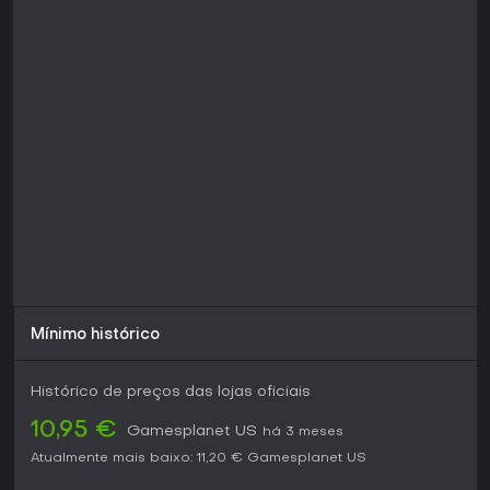
aeronaves ao completar a campanha e alcançar marcos
de desempenho, ampliando as opções para sessões
repetidas.
Modos de Jogo
A campanha para um jogador constitui a experiência
estruturada principal. Apresenta uma sequência de missões
que avançam uma história de conflito internacional e
tecnologia avançada, com objetivos que vão desde a
interceção de forças inimigas até à proteção de alvos
prioritários. Cada missão propõe desafios variados que
testam diferentes aspetos da pilotagem e do combate.
O modo multijogador online permite sessões de dois a oito
participantes. Estão disponíveis formatos em equipa e livre-
para-todos, onde os pilotos competem diretamente. Nestas
sessões é possível utilizar as aeronaves e configurações já
Mínimo histórico
desbloqueadas, com os combates centrados na
sobrevivência e na eliminação dos adversários. Algumas
faixas do conteúdo incluído são reproduzidas durante
Histórico de preços das lojas oficiais
certas atividades multijogador.
10,95 €
Gamesplanet US
há 3 meses
Conteúdo Adicional da Edição
Atualmente mais baixo:
11,20 €
Gamesplanet US
Esta versão inclui a campanha base e as funcionalidades
multijogador, juntamente com aeronaves extra provenientes