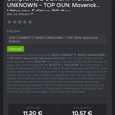
UNKNOWN - TOP GUN: Maverick
Ultimate Edition PC Key
Ver no Steam
★
★
★
★
★
Edições:
ACE COMBAT 7: SKIES UNKNOWN - TOP GUN: Maverick
Edition
Ultimate
Procuras uma chave barata de
ACE COMBAT 7: SKIES UNKNOWN -
TOP GUN: Maverick Ultimate Edition
? Em 10 ago. 2026 a chave
mais barata custa
10,57 €
na Kinguin. Comparamos 44 ofertas de 20
lojas, com uma amplitude de
10,57 €
a
120,09 €
. Nas keyshops o
preço mais baixo é 10,57 €, nas lojas oficiais começa em 11,20 €. Com
tantos vendedores a distância entre os extremos é muitas vezes de
várias vezes, por isso escolher a loja pesa mais do que esperar por
saldos. É um pacote, por isso inclui mais do que um elemento. Antes
de comprares, confirma se já tens parte do conteúdo, porque os
pacotes não o descontam. No PC compras uma chave que ativas na
Steam ou noutro cliente, e é aqui que o mercado é mais largo, com
mais de um quarto dos jogos a ter oferta em keyshop.
OFFICIAL
KEYSHOPS
11,20 €
10,57 €