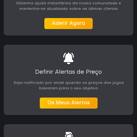
a edição está disponível a preço reduzido. Quem prefere
Obtenha ajuda instantânea da nossa comunidade e
física estritamente realista ou personalização mais extensa
mantenha-se atualizado sobre as últimas ofertas
além das configurações de armamento pode considerar o
enfoque arcade menos adequado às suas preferências.
Aderir Agora
Definir Alertas de Preço
Seja notificado por email quando os preços dos jogos
baixarem para o seu objetivo
Os Meus Alertas