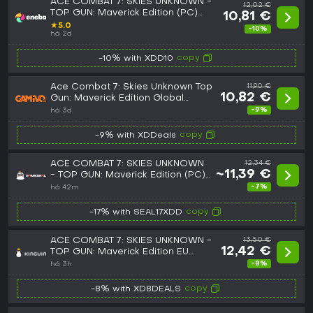
ACE COMBAT 7: SKIES UNKNOWN -
12,02 €
TOP GUN: Maverick Edition (PC)
10,81 €
Steam Key EUROPE
★
5.0
-10%
há 2d
copy
-10% with XDD10
Ace Combat 7: Skies Unknown Top
11,90 €
10,82 €
Gun: Maverick Edition Global
(Steam)
-9%
há 3d
copy
-9% with XDDeals
ACE COMBAT 7: SKIES UNKNOWN
12,34 €
~11,39 €
- TOP GUN: Maverick Edition (PC)
Steam Key - GLOBAL
-7%
há 42m
copy
-17% with SEAL17XDD
ACE COMBAT 7: SKIES UNKNOWN -
13,50 €
12,42 €
TOP GUN: Maverick Edition EU
Steam CD Key
-8%
há 3h
copy
-8% with XD8DEALS