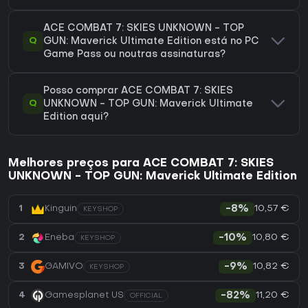
ACE COMBAT 7: SKIES UNKNOWN - TOP
Q
GUN: Maverick Ultimate Edition está no PC
Game Pass ou noutras assinaturas?
Posso comprar ACE COMBAT 7: SKIES
Q
UNKNOWN - TOP GUN: Maverick Ultimate
Edition aqui?
Melhores preços para ACE COMBAT 7: SKIES
UNKNOWN - TOP GUN: Maverick Ultimate Edition
10,57 €
1
Kinguin
-8%
KEYSHOP
10,80 €
2
Eneba
-10%
KEYSHOP
10,82 €
3
GAMIVO
-9%
KEYSHOP
11,20 €
4
Gamesplanet US
-82%
OFFICIAL