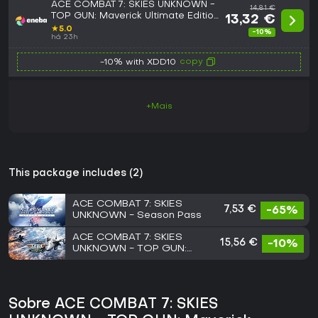
ACE COMBAT 7: SKIES UNKNOWN -
14,81 €
TOP GUN: Maverick Ultimate Edition
13,32 €
(PC) Steam Key GLOBAL
★
5.0
-10%
há 23h
copy
-10% with XDD10
+Mais
This package includes (2)
ACE COMBAT 7: SKIES
7,53 €
-65%
UNKNOWN - Season Pass
ACE COMBAT 7: SKIES
15,56 €
-10%
UNKNOWN - TOP GUN:
Maverick Aircraft Set
Sobre ACE COMBAT 7: SKIES