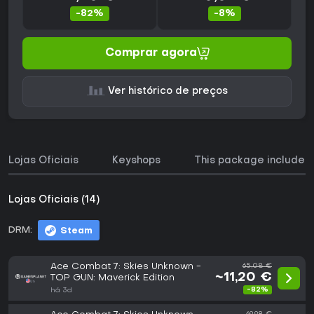
-82%
-8%
Comprar agora
Ver histórico de preços
Lojas Oficiais
Keyshops
This package includes
Lojas Oficiais (14)
DRM:
Steam
Ace Combat 7: Skies Unknown -
65,08 €
~11,20 €
TOP GUN: Maverick Edition
-82%
há 3d