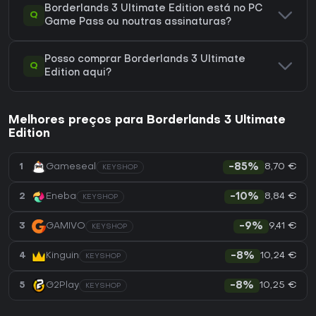
Borderlands 3 Ultimate Edition está no PC
Q
Game Pass ou noutras assinaturas?
Posso comprar Borderlands 3 Ultimate
Q
Edition aqui?
Melhores preços para Borderlands 3 Ultimate
Edition
8,70 €
1
Gameseal
-85%
KEYSHOP
8,84 €
2
Eneba
-10%
KEYSHOP
9,41 €
3
GAMIVO
-9%
KEYSHOP
10,24 €
4
Kinguin
-8%
KEYSHOP
10,25 €
5
G2Play
-8%
KEYSHOP