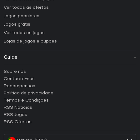
Ver todas as ofertas
Jogos populares
Jogos grátis
Ver todos os jogos
Lojas de jogos e cupões
Guias
FAQ
Sobre nós
Guias e tutoriais
Contacte-nos
Como ativar uma CD Key Steam?
Recompensas
Como ativar uma CD Key Epic Games?
Política de privacidade
Termos e Condições
Como ativar uma CD Key GOG?
RSS Noticias
Como ativar uma CD Key Ubisoft Connect?
RSS Jogos
Como ativar uma CD Key EA App?
RSS Ofertas
Como ativar uma CD Key Battle.net?