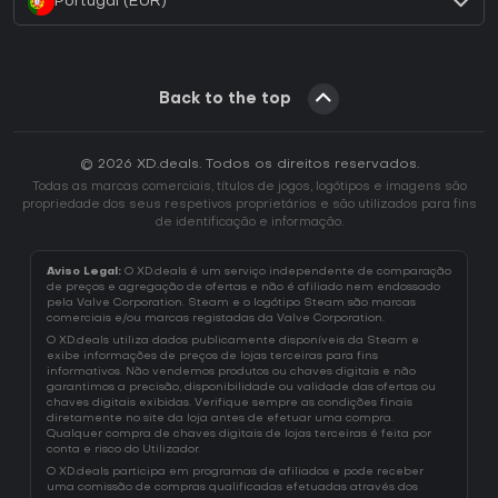
Portugal (EUR)
Back to the top
© 2026 XD.deals. Todos os direitos reservados.
Todas as marcas comerciais, títulos de jogos, logótipos e imagens são
propriedade dos seus respetivos proprietários e são utilizados para fins
de identificação e informação.
Aviso Legal:
O XD.deals é um serviço independente de comparação
de preços e agregação de ofertas e não é afiliado nem endossado
pela Valve Corporation. Steam e o logótipo Steam são marcas
comerciais e/ou marcas registadas da Valve Corporation.
O XD.deals utiliza dados publicamente disponíveis da Steam e
exibe informações de preços de lojas terceiras para fins
informativos. Não vendemos produtos ou chaves digitais e não
garantimos a precisão, disponibilidade ou validade das ofertas ou
chaves digitais exibidas. Verifique sempre as condições finais
diretamente no site da loja antes de efetuar uma compra.
Qualquer compra de chaves digitais de lojas terceiras é feita por
conta e risco do Utilizador.
O XD.deals participa em programas de afiliados e pode receber
uma comissão de compras qualificadas efetuadas através dos