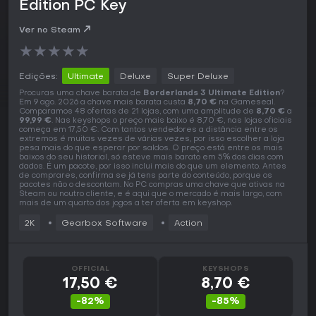
Edition PC Key
Ver no Steam
★
★
★
★
★
Edições:
Ultimate
Deluxe
Super Deluxe
Procuras uma chave barata de
Borderlands 3 Ultimate Edition
?
Em 9 ago. 2026 a chave mais barata custa
8,70 €
na Gameseal.
Comparamos 48 ofertas de 21 lojas, com uma amplitude de
8,70 €
a
99,99 €
. Nas keyshops o preço mais baixo é 8,70 €, nas lojas oficiais
começa em 17,50 €. Com tantos vendedores a distância entre os
extremos é muitas vezes de várias vezes, por isso escolher a loja
pesa mais do que esperar por saldos. O preço está entre os mais
baixos do seu historial, só esteve mais barato em 5% dos dias com
dados. É um pacote, por isso inclui mais do que um elemento. Antes
de comprares, confirma se já tens parte do conteúdo, porque os
pacotes não o descontam. No PC compras uma chave que ativas na
Steam ou noutro cliente, e é aqui que o mercado é mais largo, com
mais de um quarto dos jogos a ter oferta em keyshop.
2K
Gearbox Software
Action
OFFICIAL
KEYSHOPS
17,50 €
8,70 €
-82%
-85%