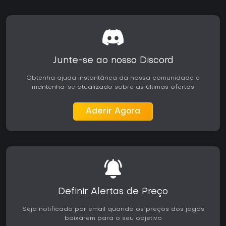
arsenal de armas em vez de apenas profundidade
narrativa. Discussões recentes da comunidade confirmam o
engajamento contínuo com todos os recursos anos após o
lançamento.
Junte-se ao nosso Discord
Obtenha ajuda instantânea da nossa comunidade e
mantenha-se atualizado sobre as últimas ofertas
Aderir Agora
Definir Alertas de Preço
Seja notificado por email quando os preços dos jogos
baixarem para o seu objetivo