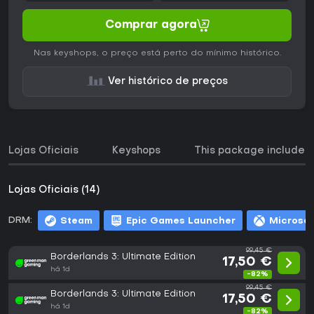
Comprar agora
Nas keyshops, o preço está perto do mínimo histórico.
Ver histórico de preços
Lojas Oficiais
Keyshops
This package includes
Lojas Oficiais (14)
DRM:
Steam
Epic Games Launcher
Microsof
99,45 €
Borderlands 3: Ultimate Edition
17,50 €
há 1d
-82%
99,45 €
Borderlands 3: Ultimate Edition
17,50 €
há 1d
-82%