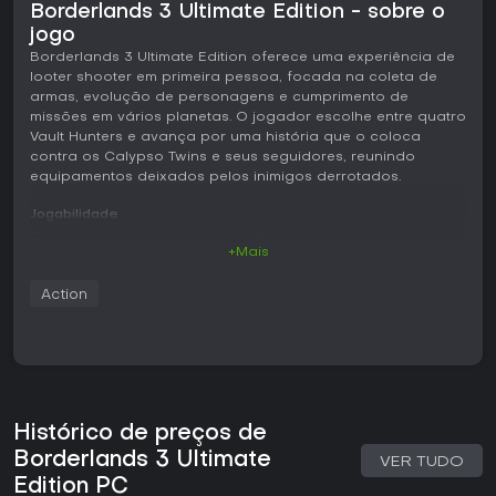
Borderlands 3 Ultimate Edition - sobre o
jogo
Borderlands 3 Ultimate Edition oferece uma experiência de
looter shooter em primeira pessoa, focada na coleta de
armas, evolução de personagens e cumprimento de
missões em vários planetas. O jogador escolhe entre quatro
Vault Hunters e avança por uma história que o coloca
contra os Calypso Twins e seus seguidores, reunindo
equipamentos deixados pelos inimigos derrotados.
Jogabilidade
O ciclo principal consiste em enfrentar inimigos, abrir baús
+Mais
e equipar armas com mecânicas incomuns, como escudos
autopropulsados ou disparos que geram perigos no
Action
ambiente. Cada Vault Hunter possui habilidades próprias
que influenciam o estilo de combate. Moze invoca o mech
Iron Bear para oferecer suporte pesado. Amara conjura
punhos etéreos para atacar à distância ou de perto. FL4K
comanda criaturas leais que atacam alvos sob comando.
Zane utiliza gadgets para ganhar mobilidade e controlar
áreas durante os confrontos.
Histórico de preços de
Borderlands 3 Ultimate
As árvores de habilidades permitem ampla personalização,
VER TUDO
com várias action skills disponíveis para cada personagem.
Edition PC