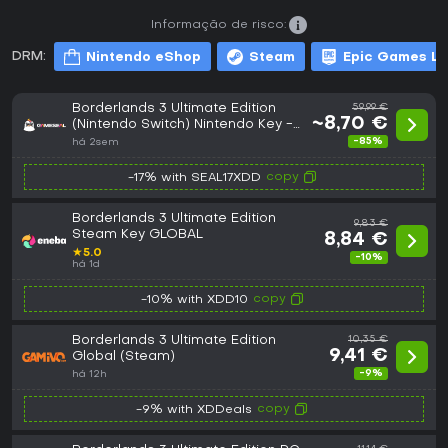
Informação de risco:
DRM:
Nintendo eShop
Steam
Epic Games L
Borderlands 3 Ultimate Edition
59,99 €
~8,70 €
(Nintendo Switch) Nintendo Key -
EU
-85%
há 2sem
copy
-17% with SEAL17XDD
Borderlands 3 Ultimate Edition
9,83 €
Steam Key GLOBAL
8,84 €
★
5.0
-10%
há 1d
copy
-10% with XDD10
Borderlands 3 Ultimate Edition
10,35 €
9,41 €
Global (Steam)
-9%
há 12h
copy
-9% with XDDeals