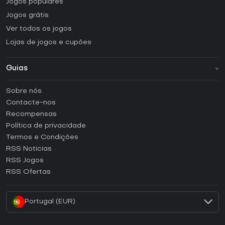
Jogos populares
Jogos grátis
Ver todos os jogos
Lojas de jogos e cupões
Guias
FAQ
Sobre nós
Guias e tutoriais
Contacte-nos
Como ativar uma CD Key Steam?
Recompensas
Como ativar uma CD Key Epic Games?
Política de privacidade
Termos e Condições
Como ativar uma CD Key GOG?
RSS Noticias
Como ativar uma CD Key Ubisoft Connect?
RSS Jogos
Como ativar uma CD Key EA App?
RSS Ofertas
Como ativar uma CD Key Battle.net?
Portugal (EUR)