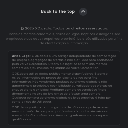
Back to the top
© 2026 XD.deals. Todos os direitos reservados.
Todas as marcas comerciais, títulos de jogos, logótipos e imagens são
propriedade dos seus respetivos proprietários e são utilizados para fins
de identificação e informação.
Aviso Legal:
O XD.deals é um serviço independente de comparação
de preços e agregação de ofertas e não é afiliado nem endossado
pela Valve Corporation. Steam e o logótipo Steam são marcas
comerciais e/ou marcas registadas da Valve Corporation.
O XD.deals utiliza dados publicamente disponíveis da Steam e
exibe informações de preços de lojas terceiras para fins
informativos. Não vendemos produtos ou chaves digitais e não
garantimos a precisão, disponibilidade ou validade das ofertas ou
chaves digitais exibidas. Verifique sempre as condições finais
diretamente no site da loja antes de efetuar uma compra.
Qualquer compra de chaves digitais de lojas terceiras é feita por
conta e risco do Utilizador.
O XD.deals participa em programas de afiliados e pode receber
uma comissão de compras qualificadas efetuadas através dos
nossos links. Como Associado Amazon, ganhamos com compras
qualificadas.