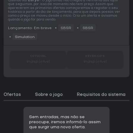
Quando sai
Zarya
? O jogo ainda não chegou a nenhuma das lojas
que seguimos, por isso de momento não tem preço. Assim que
aparecerem as primeiras ofertas começaremos a registar o seu
histórico a partir do dia de lançamento, para que depois possas ver
como o preço se moveu desde o início. Cria um alerta e avisamos
quando o jogo for para venda.
Lançamento: Em breve
SBSR
SBSR
Simulation
OFFICIAL
KEYSHOPS
Indisponível
Indisponível
Ofertas
Sobre o jogo
Requisitos do sistema
Sem entradas, mas não se
preocupe, iremos informá-lo assim
que surgir uma nova oferta.