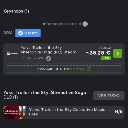
Keyshops (1)
Informação de risco:
DRM:
Steam
Ys vs. Trails in the Sky:
38,18 €
Alternative Saga (PC) Steam
~35,25 €
Gift - GLOBAL
-7%
há 10h
DRM:
copy
-17% with SEAL17XDD
Ys vs. Trails in the Sky: Alternative Saga
VER TUDO
DLC (1)
Ys vs. Trails in the Sky Collective Music
N/A
Files