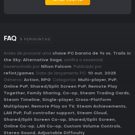
FAQ
8 PERGUNTAS
Antes de procurar uma
chave PC barata de Ys vs. Trails in
the Sky: Alternative Saga
, confira o essencial.
Desenvolvido por
Nihon Falcom
. Publicado por
refint/games
. Data de lançamento PC:
10 out. 2025
.
Géneros:
Action
,
RPG
. Categorias:
Multi-player
,
PvP
,
Online PvP
,
Shared/Split Screen PvP
,
Remote Play
Together
,
Family Sharing
,
Co-op
,
Steam Trading Cards
,
Steam Timeline
,
Single-player
,
Cross-Platform
Multiplayer
,
Remote Play on TV
,
Steam Achievements
,
LAN PvP
,
Full controller support
,
Steam Cloud
,
Shared/Split Screen Co-op
,
Shared/Split Screen
,
Online Co-op
,
LAN Co-op
,
Custom Volume Controls
,
Stereo Sound
,
Adjustable Difficulty
.