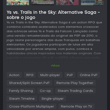
Ys vs. Trails in the Sky: Alternative Saga -
sobre o jogo
Ys vs. Trails in the Sky: Alternative Saga é um action RPG que
combina combates acelerados com elementos crossover
das icônicas séries Ys e Trails da Falcom. Lançado como
uma versão remasterizada do original de PSP de 2010, o
jogo reúne personagens das duas franquias em batalhas
eletrizantes. Os jogadores participam de lutas em alta
velocidade por arenas amplas, com pulos, combos e
habilidades únicas inspiradas nos materiais originais. Com
suporte a resoluções HD e 4K a 60FPS, oferece uma visão
moderna dos mecânicos clássicos de action RPG, incluindo
+Mais
dublagem completa em inglês e conteúdos desbloqueáveis
como wallpapers e trilhas sonoras.
Action
RPG
Multi-player
PvP
Online PvP
Jogabilidade
Shared/Split Screen PvP
Remote Play Together
Em Ys vs. Trails in the Sky: Alternative Saga, o gameplay
central gira em torno da seleção de personagens dos
Family Sharing
Co-op
Steam Trading Cards
universos Ys e Trails para batalhas intensas em tempo real.
Steam Timeline
Single-player
O combate prioriza velocidade e estratégia, permitindo que
os jogadores pulem pelo campo de batalha para encadear
Cross-Platform Multiplayer
Remote Play on TV
combos e ativar crafts - ataques especiais inspirados na