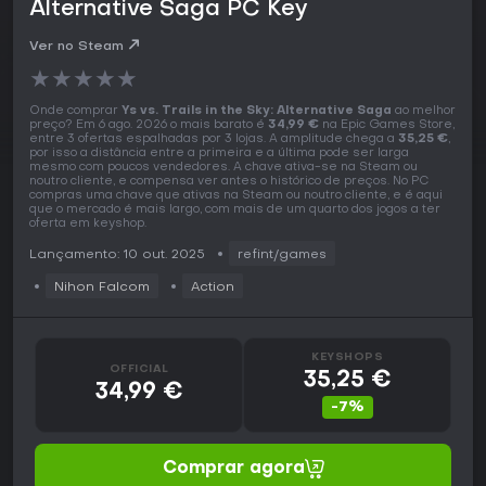
Alternative Saga PC Key
Ver no Steam
★
★
★
★
★
Onde comprar
Ys vs. Trails in the Sky: Alternative Saga
ao melhor
preço? Em 6 ago. 2026 o mais barato é
34,99 €
na Epic Games Store,
entre 3 ofertas espalhadas por 3 lojas. A amplitude chega a
35,25 €
,
por isso a distância entre a primeira e a última pode ser larga
mesmo com poucos vendedores. A chave ativa-se na Steam ou
noutro cliente, e compensa ver antes o histórico de preços. No PC
compras uma chave que ativas na Steam ou noutro cliente, e é aqui
que o mercado é mais largo, com mais de um quarto dos jogos a ter
oferta em keyshop.
Lançamento: 10 out. 2025
refint/games
Nihon Falcom
Action
KEYSHOPS
OFFICIAL
35,25 €
34,99 €
-7%
Comprar agora