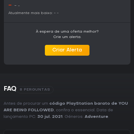
compacto. Debates entre jogadores destacam sua força
-
em evocar empatia via design de áudio, embora alguns
-
-
vejam o gameplay como mais passivo que envolvente. Ideal
Atualmente mais baixo:
-
-
para fãs de VR interessados em temas de acessibilidade,
oferecendo um mergulho rápido e marcante no mundo de
uma protagonista cega.
À espera de uma oferta melhor?
Crie um alerta.
Criar Alerta
FAQ
8 PERGUNTAS
Antes de procurar um
código PlayStation barato de YOU
ARE BEING FOLLOWED
, confira o essencial. Data de
lançamento PC:
30 jul. 2021
. Géneros:
Adventure
.