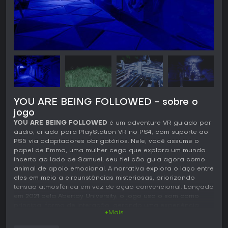
YOU ARE BEING FOLLOWED - sobre o
jogo
YOU ARE BEING FOLLOWED
é um adventure VR guiado por
áudio, criado para PlayStation VR no PS4, com suporte ao
PS5 via adaptadores obrigatórios. Nele, você assume o
papel de Emma, uma mulher cega que explora um mundo
incerto ao lado de Samuel, seu fiel cão guia agora como
animal de apoio emocional. A narrativa explora o laço entre
eles em meio a circunstâncias misteriosas, priorizando
tensão atmosférica em vez de ação convencional. Lançado
em 2021 pela Abertay University, o jogo usa o som como
principal forma de interação, gerando uma experiência
+Mais
sensorial única que subverte as expectativas de gameplay
tradicional.