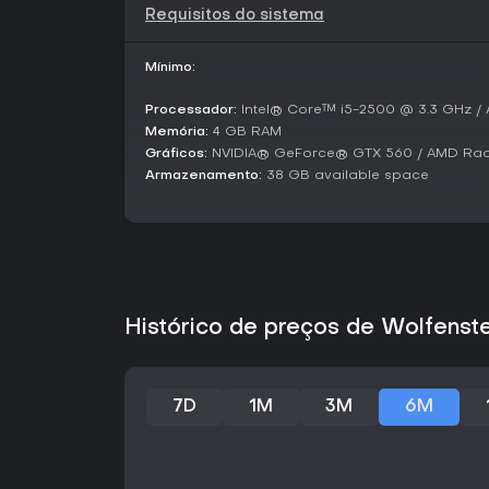
Requisitos do sistema
Mínimo:
Processador:
Intel® Core™ i5-2500 @ 3.3 GHz /
Memória:
4 GB RAM
Gráficos:
NVIDIA® GeForce® GTX 560 / AMD Ra
Armazenamento:
38 GB available space
Histórico de preços de Wolfenst
7D
1M
3M
6M