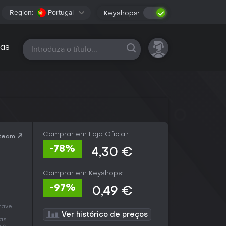
Region:
Portugal
Keyshops:
Todas as plataformas
as
Comprar em Loja Oficial:
Steam
-78%
4,30 €
Comprar em Keyshops:
-97%
0,49 €
chave
Ver histórico de preços
jas