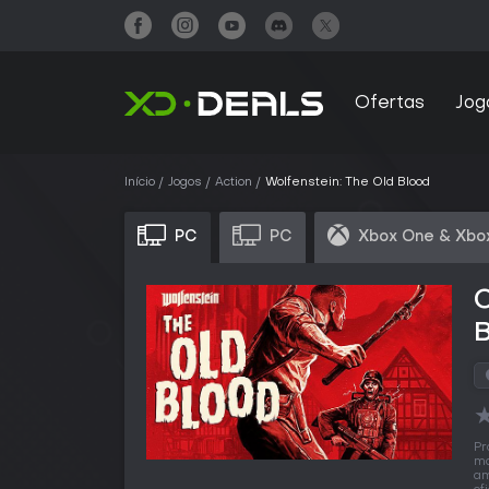
Ofertas
Jog
Início
Jogos
Action
Wolfenstein: The Old Blood
PC
PC
Xbox One & Xbo
C
Pr
ma
am