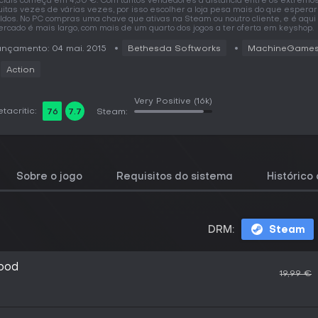
iciais começa em 4,30 €. Com tantos vendedores a distância entre os extremo
itas vezes de várias vezes, por isso escolher a loja pesa mais do que esperar
ldos. No PC compras uma chave que ativas na Steam ou noutro cliente, e é aqui
rcado é mais largo, com mais de um quarto dos jogos a ter oferta em keyshop.
nçamento: 04 mai. 2015
Bethesda Softworks
MachineGame
Action
Very Positive
(16k)
tacritic:
76
7.7
Steam:
Sobre o jogo
Requisitos do sistema
Histórico
DRM:
Steam
lood
19,99 €