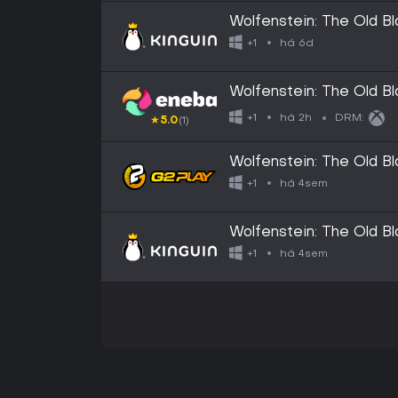
Wolfenstein: The Old B
X|S CD Key
há 6d
+1
Wolfenstein: The Old 
há 2h
+1
DRM:
★
5.0
(1)
Wolfenstein: The Old 
há 4sem
+1
Wolfenstein: The Old 
há 4sem
+1