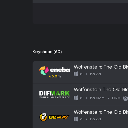
Keyshops (60)
Wolfenstein: The Old 
há 3d
+1
★
5.0
(1)
Wolfenstein The Old Bl
há 1sem
+1
DRM:
Wolfenstein: The Old B
X|S CD Key
há 6d
+1