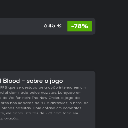
-78%
6,45 €
 Blood - sobre o jogo
m FPS que se destaca pela ação intensa em um
dial dominado pelos nazistas. Lançado em
 de Wolfenstein: The New Order, o jogo da
es nos sapatos de B.J. Blazkowicz, o herói de
s planos nazistas. Com ênfase em combates
nte, ele conquista fãs de FPS com foco em
exploração.