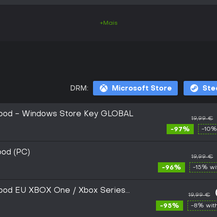
+Mais
DRM:
Microsoft Store
St
Blood - Windows Store Key GLOBAL
19,99 €
-97%
-10%
ood (PC)
19,99 €
-96%
-15% w
lood EU XBOX One / Xbox Series
19,99 €
-95%
-8% wit