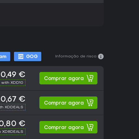
Informação de risco:
eam
GOG
0,49 €
Comprar agora
 with XDD10
0,67 €
Comprar agora
ith XDDEALS
0,80 €
Comprar agora
h XD8DEALS