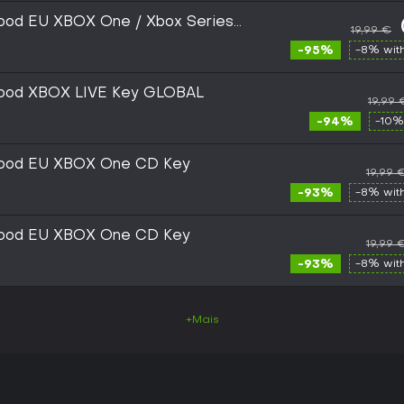
lood EU XBOX One / Xbox Series
19,99 €
-95%
-8% wit
Blood XBOX LIVE Key GLOBAL
19,99 
-94%
-10%
Blood EU XBOX One CD Key
19,99 
-93%
-8% wit
Blood EU XBOX One CD Key
19,99 
-93%
-8% wit
+Mais