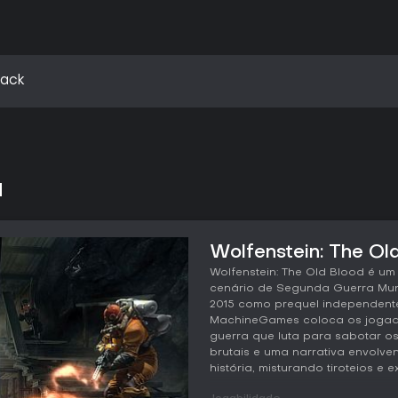
Pack
d
Wolfenstein: The Old
Wolfenstein: The Old Blood é u
cenário de Segunda Guerra Mun
2015 como prequel independente
MachineGames coloca os jogador
guerra que luta para sabotar o
brutais e uma narrativa envolve
história, misturando tiroteios e 