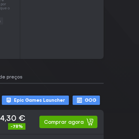
s é
 por
 que o
s
 de preços
Epic Games Launcher
GOG
4,30 €
Comprar agora
-78%