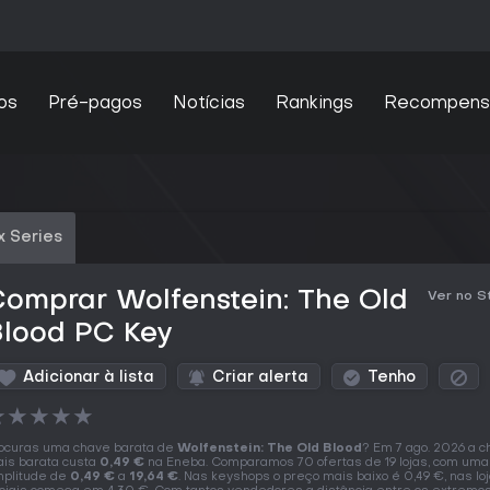
os
Pré-pagos
Notícias
Rankings
Recompens
x Series
omprar Wolfenstein: The Old
Ver no 
Blood PC Key
Adicionar à lista
Criar alerta
Tenho
★
★
★
★
★
ocuras uma chave barata de
Wolfenstein: The Old Blood
? Em 7 ago. 2026 a 
is barata custa
0,49 €
na Eneba. Comparamos 70 ofertas de 19 lojas, com uma
plitude de
0,49 €
a
19,64 €
. Nas keyshops o preço mais baixo é 0,49 €, nas lo