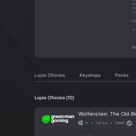
of
mu
sa
me
La
Me
Lojas Oficiais
Keyshops
Packs
Lojas Oficiais (10)
Wolfenstein: The Old B
há 6d
+1
DRM: