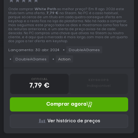
★
★
★
★
★
Onde comprar
White Path
ao melhor preço? Em 8 ago. 2026 este
título tem uma oferta,
7,79 €
na Steam. No PC é o caso habitual,
porque só cerca de um título em cada quatro consegue oferta em
keyshop e o resto fica na loja da plataforma. Não há nada a comparar,
mas seguimos este preço todos os dias e mostramos como fica face
às leituras anteriores, e um alerta de preço avisa-te de cada
descida. No PC compras uma chave que ativas na Steam ou noutro
cliente, e é aqui que o mercado é mais largo, com mais de um quarto
dos jogos a ter oferta em keyshop.
Lançamento: 30 abr. 2024
DoubleAGames
DoubleAGames
Action
OFFICIAL
KEYSHOPS
7,79 €
Indisponível
Comprar agora
Ver histórico de preços