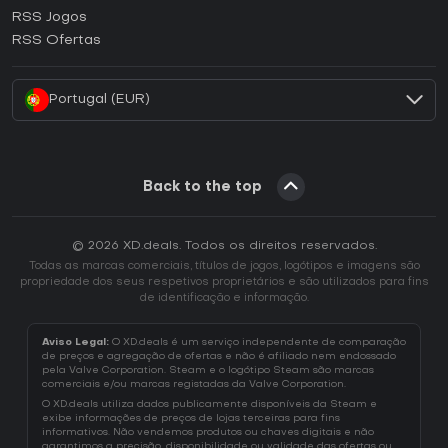
Como ativar uma CD Key Ubisoft Connect?
RSS Jogos
Como ativar uma CD Key EA App?
RSS Ofertas
Como ativar uma CD Key Battle.net?
Portugal (EUR)
Back to the top
© 2026 XD.deals. Todos os direitos reservados.
Todas as marcas comerciais, títulos de jogos, logótipos e imagens são
propriedade dos seus respetivos proprietários e são utilizados para fins
de identificação e informação.
Aviso Legal:
O XD.deals é um serviço independente de comparação
de preços e agregação de ofertas e não é afiliado nem endossado
pela Valve Corporation. Steam e o logótipo Steam são marcas
comerciais e/ou marcas registadas da Valve Corporation.
O XD.deals utiliza dados publicamente disponíveis da Steam e
exibe informações de preços de lojas terceiras para fins
informativos. Não vendemos produtos ou chaves digitais e não
garantimos a precisão, disponibilidade ou validade das ofertas ou