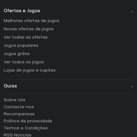
Ofertas e Jogos
Melhores ofertas de jogos
Novas ofertas de jogos
Ver todas as ofertas
Jogos populares
Jogos grátis
Ver todos os jogos
Lojas de jogos e cupões
Guias
FAQ
Sobre nós
Guias e tutoriais
Contacte-nos
Como ativar uma CD Key Steam?
Recompensas
Como ativar uma CD Key Epic Games?
Política de privacidade
Termos e Condições
Como ativar uma CD Key GOG?
RSS Noticias