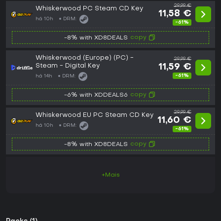
29,99 €
Whiskerwood PC Steam CD Key
11,58 €
há 10h
DRM:
-61%
copy
-8% with XD8DEALS
Whiskerwood (Europe) (PC) -
29,99 €
Steam - Digital Key
11,59 €
-61%
há 14h
DRM:
copy
-6% with XDDEALS6
29,99 €
Whiskerwood EU PC Steam CD Key
11,60 €
há 10h
DRM:
-61%
copy
-8% with XD8DEALS
+Mais