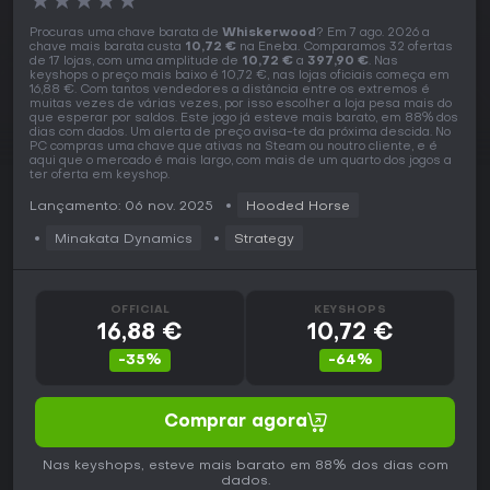
★
★
★
★
★
Procuras uma chave barata de
Whiskerwood
? Em 7 ago. 2026 a
chave mais barata custa
10,72 €
na Eneba. Comparamos 32 ofertas
de 17 lojas, com uma amplitude de
10,72 €
a
397,90 €
. Nas
keyshops o preço mais baixo é 10,72 €, nas lojas oficiais começa em
16,88 €. Com tantos vendedores a distância entre os extremos é
muitas vezes de várias vezes, por isso escolher a loja pesa mais do
que esperar por saldos. Este jogo já esteve mais barato, em 88% dos
dias com dados. Um alerta de preço avisa-te da próxima descida. No
PC compras uma chave que ativas na Steam ou noutro cliente, e é
aqui que o mercado é mais largo, com mais de um quarto dos jogos a
ter oferta em keyshop.
Lançamento: 06 nov. 2025
Hooded Horse
Minakata Dynamics
Strategy
OFFICIAL
KEYSHOPS
16,88 €
10,72 €
-35%
-64%
Comprar agora
Nas keyshops, esteve mais barato em 88% dos dias com
dados.