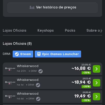
Ver histórico de preços
Lojas Oficiais
Keyshops
Packs
Sobre o jo
Lojas Oficiais (8)
DRM:
Steam
Epic Games Launcher
25,98 €
Whiskerwood
~16,88 €
há 20h
DRM:
-35%
29,15 €
Whiskerwood
~18,94 €
há 1d
DRM:
-35%
29,99 €
Whiskerwood
19,49 €
há 6d
DRM:
-35%