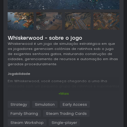
Whiskerwood - sobre o jogo
Whiskerwood é um jogo de simulação estratégica em que
os jogadores gerenciam colônias de ratinhos sob o jugo
de exigentes senhores gatos, misturando construção de
cidades, gerenciamento de recursos e automação em ilhas
geradas proceduralmente.
Jogabilidade
Em Whiskerwood, você começa chegando a uma ilha
intocada com um pequeno grupo de ratinhos e suprimentos
iniciais. O ciclo principal consiste em coletar recursos como
+Mais
madeira, minério de metal e trigo, processando-os em bens
como cordas, casacos e refeições prontas. Com 40
Strategy
Simulation
Early Access
commodities diferentes, as cadeias de produção se tornam
complexas, exigindo automação eficiente via correias
Family Sharing
Steam Trading Cards
transportadoras, rampas, elevadores e escorregadores
para mover itens e ratinhos com rapidez.
Steam Workshop
Single-player