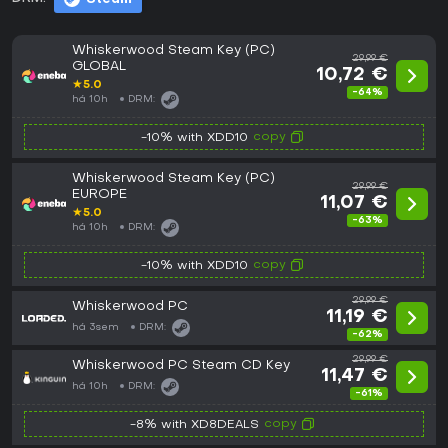
Whiskerwood Steam Key (PC)
29,99 €
GLOBAL
10,72 €
★
5.0
-64%
há 10h
DRM:
copy
-10% with XDD10
Whiskerwood Steam Key (PC)
29,99 €
EUROPE
11,07 €
★
5.0
-63%
há 10h
DRM:
copy
-10% with XDD10
29,99 €
Whiskerwood PC
11,19 €
há 3sem
DRM:
-62%
29,99 €
Whiskerwood PC Steam CD Key
11,47 €
há 10h
DRM:
-61%
copy
-8% with XD8DEALS