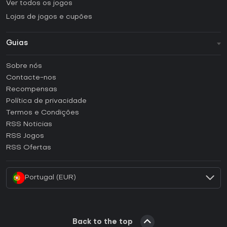
Ver todos os jogos
Lojas de jogos e cupões
Guias
FAQ
Sobre nós
Guias e tutoriais
Contacte-nos
Como ativar uma CD Key Steam?
Recompensas
Como ativar uma CD Key Epic Games?
Política de privacidade
Termos e Condições
Como ativar uma CD Key GOG?
RSS Noticias
Como ativar uma CD Key Ubisoft Connect?
RSS Jogos
Como ativar uma CD Key EA App?
RSS Ofertas
Como ativar uma CD Key Battle.net?
Portugal (EUR)
Back to the top