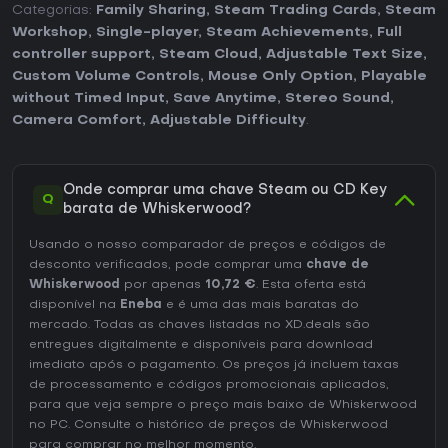
Categorias:
Family Sharing
,
Steam Trading Cards
,
Steam
Workshop
,
Single-player
,
Steam Achievements
,
Full
controller support
,
Steam Cloud
,
Adjustable Text Size
,
Custom Volume Controls
,
Mouse Only Option
,
Playable
without Timed Input
,
Save Anytime
,
Stereo Sound
,
Camera Comfort
,
Adjustable Difficulty
.
Onde comprar uma chave Steam ou CD Key
Q
barata de Whiskerwood?
Usando o nosso comparador de preços e códigos de
desconto verificados, pode comprar uma
chave de
Whiskerwood
por apenas
10,72 €
. Esta oferta está
disponível na
Eneba
e é uma das mais baratas do
mercado. Todas as chaves listadas no XD.deals são
entregues digitalmente e disponíveis para download
imediato após o pagamento. Os preços já incluem taxas
de processamento e códigos promocionais aplicados,
para que veja sempre o preço mais baixo de Whiskerwood
no
PC
. Consulte o
histórico de preços de Whiskerwood
para comprar no melhor momento.