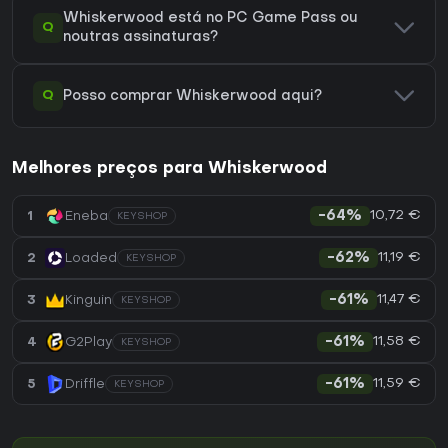
Whiskerwood está no PC Game Pass ou
Q
noutras assinaturas?
Q
Posso comprar Whiskerwood aqui?
Melhores preços para Whiskerwood
10,72 €
1
Eneba
-64%
KEYSHOP
11,19 €
2
Loaded
-62%
KEYSHOP
11,47 €
3
Kinguin
-61%
KEYSHOP
11,58 €
4
G2Play
-61%
KEYSHOP
11,59 €
5
Driffle
-61%
KEYSHOP