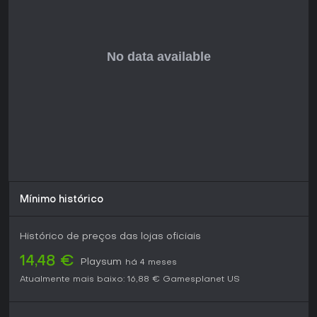
Timberborn. Jogadores elogiam o conceito esperto, o tema
adorável e a simulação desafiadora, embora alguns
mencionem uma curva de aprendizado em mecânicas
específicas.
Se você curte simulações estratégicas com automação,
cadeias de recursos e gerenciamento de trabalhadores, o
jogo oferece profundidade satisfatória no Early Access.
Vale a pena experimentar para quem busca um colony
builder brutal e charmoso, especialmente com atualizações
ativas que resolvem problemas e expandem o conteúdo.
Mínimo histórico
Histórico de preços das lojas oficiais
14,48 €
Playsum
há 4 meses
Atualmente mais baixo:
16,88 €
Gamesplanet US