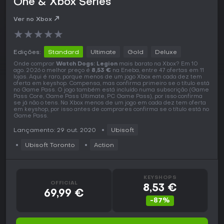
One & Xbox Series
Ver no Xbox
★
★
★
★
★
Edições:
Standard
Ultimate
Gold
Deluxe
Onde comprar
Watch Dogs: Legion
mais barato na Xbox? Em 10
ago. 2026 o melhor preço é
8,53 €
na Eneba, entre 47 ofertas em 11
lojas. Aqui é raro, porque menos de um jogo Xbox em cada dez tem
oferta em keyshop. Compensa, mas confirma primeiro se o título está
no Game Pass. O jogo também está incluído numa subscrição (Game
Pass Core, Game Pass Ultimate, PC Game Pass), por isso confirma
se já não o tens. Na Xbox menos de um jogo em cada dez tem oferta
em keyshop, por isso antes de comprares confirma se o título está no
Game Pass.
Lançamento: 29 out. 2020
Ubisoft
Ubisoft Toronto
Action
KEYSHOPS
OFFICIAL
8,53 €
69,99 €
-87%