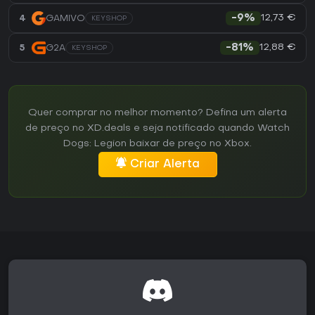
12,73 €
4
GAMIVO
-9%
KEYSHOP
12,88 €
5
G2A
-81%
KEYSHOP
Quer comprar no melhor momento? Defina um alerta
de preço no XD.deals e seja notificado quando Watch
Dogs: Legion baixar de preço no Xbox.
Criar Alerta