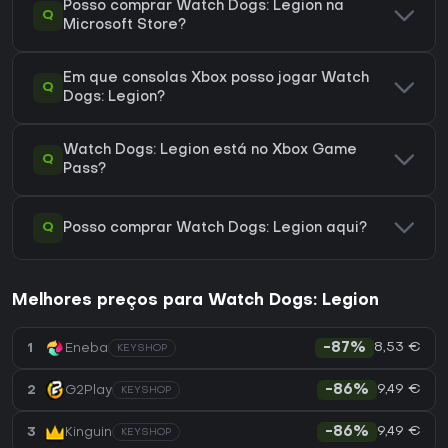
Posso comprar Watch Dogs: Legion na
Q
Microsoft Store?
Em que consolas Xbox posso jogar Watch
Q
Dogs: Legion?
Watch Dogs: Legion está no Xbox Game
Q
Pass?
Q
Posso comprar Watch Dogs: Legion aqui?
Melhores preços para Watch Dogs: Legion
8,53 €
1
Eneba
-87%
KEYSHOP
9,49 €
2
G2Play
-86%
KEYSHOP
9,49 €
3
Kinguin
-86%
KEYSHOP