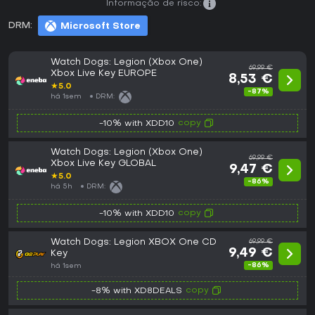
Informação de risco:
DRM:
Microsoft Store
Watch Dogs: Legion (Xbox One)
69,99 €
Xbox Live Key EUROPE
8,53 €
★
5.0
-87%
há 1sem
DRM:
copy
-10% with XDD10
Watch Dogs: Legion (Xbox One)
69,99 €
Xbox Live Key GLOBAL
9,47 €
★
5.0
-86%
há 5h
DRM:
copy
-10% with XDD10
Watch Dogs: Legion XBOX One CD
69,99 €
9,49 €
Key
-86%
há 1sem
copy
-8% with XD8DEALS