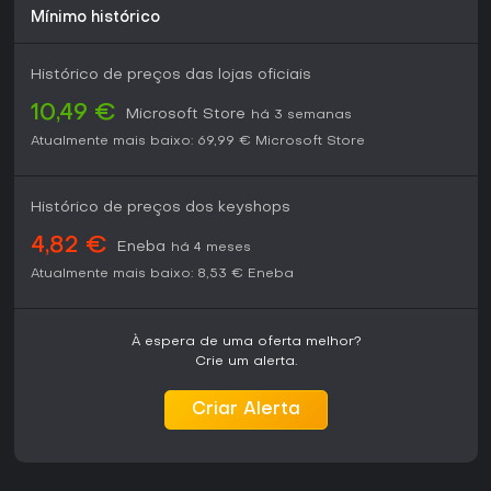
novas temporadas ou patches previstos. O jogo agrada
Mínimo histórico
jogadores que gostam de variedade baseada em
personagens na campanha single-player, com a
possibilidade de jogar em grupo, especialmente no Xbox,
Histórico de preços das lojas oficiais
onde roda de forma nativa e permite ajustes de
desempenho. Quem procura conteúdo de serviço ao vivo
10,49 €
Microsoft Store
há 3 semanas
contínuo pode achar o estado atual menos atrativo, mas o
Atualmente mais baixo:
69,99 €
Microsoft Store
ciclo central de recrutamento e flexibilidade tática continua
sendo um diferencial marcante no gênero.
Histórico de preços dos keyshops
4,82 €
Eneba
há 4 meses
Atualmente mais baixo:
8,53 €
Eneba
À espera de uma oferta melhor?
Crie um alerta.
Criar Alerta