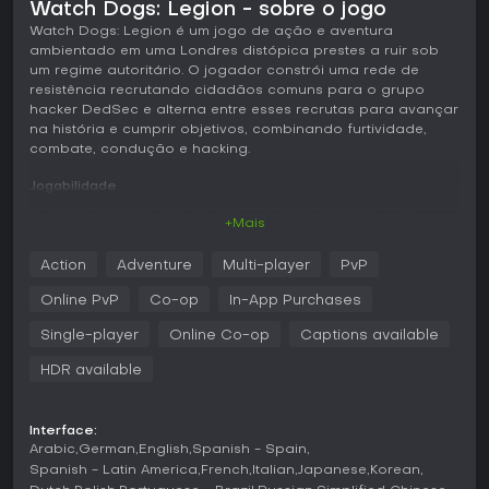
Watch Dogs: Legion - sobre o jogo
Watch Dogs: Legion é um jogo de ação e aventura
ambientado em uma Londres distópica prestes a ruir sob
um regime autoritário. O jogador constrói uma rede de
resistência recrutando cidadãos comuns para o grupo
hacker DedSec e alterna entre esses recrutas para avançar
na história e cumprir objetivos, combinando furtividade,
combate, condução e hacking.
Jogabilidade
O sistema central gira em torno do recrutamento e do
+Mais
controle de uma grande variedade de personagens, cada
um com história, personalidade e habilidades próprias que
Action
Adventure
Multi-player
PvP
mudam a forma como as situações se desenrolam. Ao
analisar possíveis recrutas, o jogador descobre detalhes
Online PvP
Co-op
In-App Purchases
pessoais, pontos fortes - como combate corpo a corpo
aprimorado ou hacking mais rápido - e fraquezas que
Single-player
Online Co-op
Captions available
podem restringir certas abordagens. Depois de integrados,
HDR available
os agentes podem ser trocados a qualquer momento,
permitindo diferentes táticas para a mesma missão
conforme as habilidades disponíveis. As ferramentas de
hacking incluem drones armados para apoio aéreo, spider-
Interface:
Arabic
German
English
Spanish - Spain
bots que podem ser lançados para causar confusão em
curto alcance e um manto de realidade aumentada que
Spanish - Latin America
French
Italian
Japanese
Korean