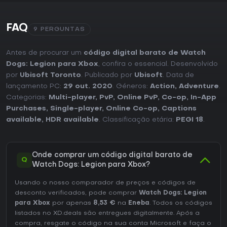
FAQ
9 PERGUNTAS
Antes de procurar um
código digital barato de Watch
Dogs: Legion para Xbox
, confira o essencial. Desenvolvido
por
Ubisoft Toronto
. Publicado por
Ubisoft
. Data de
lançamento PC:
29 out. 2020
. Géneros:
Action
,
Adventure
.
Categorias:
Multi-player
,
PvP
,
Online PvP
,
Co-op
,
In-App
Purchases
,
Single-player
,
Online Co-op
,
Captions
available
,
HDR available
. Classificação etária:
PEGI 18
.
Onde comprar um código digital barato de
Q
Watch Dogs: Legion para Xbox?
Usando o nosso comparador de preços e códigos de
desconto verificados, pode comprar
Watch Dogs: Legion
para Xbox
por apenas
8,53 €
na
Eneba
. Todos os códigos
listados no XD.deals são entregues digitalmente. Após a
compra, resgate o código na sua conta Microsoft e faça o