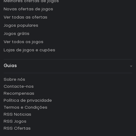
Melhores ofertas de jogos
Novas ofertas de jogos
Ver todas as ofertas
Jogos populares
Jogos grátis
Ver todos os jogos
Lojas de jogos e cupões
Guias
FAQ
Sobre nós
Guias e tutoriais
Contacte-nos
Como ativar uma CD Key Steam?
Recompensas
Como ativar uma CD Key Epic Games?
Política de privacidade
Termos e Condições
Como ativar uma CD Key GOG?
RSS Noticias
Como ativar uma CD Key Ubisoft Connect?
RSS Jogos
Como ativar uma CD Key EA App?
RSS Ofertas
Como ativar uma CD Key Battle.net?