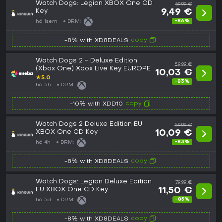
Watch Dogs: Legion XBOX One CD
69,99 €
Key
9,49 €
-86%
há 1sem
DRM:
copy
-8% with XD8DEALS
Watch Dogs 2 - Deluxe Edition
59,99 €
(Xbox One) Xbox Live Key EUROPE
10,03 €
★
5.0
-83%
há 5h
DRM:
copy
-10% with XDD10
Watch Dogs 2 Deluxe Edition EU
59,99 €
XBOX One CD Key
10,09 €
-83%
há 4h
DRM:
copy
-8% with XD8DEALS
Watch Dogs: Legion Deluxe Edition
79,99 €
EU XBOX One CD Key
11,50 €
-85%
há 5d
DRM:
copy
-8% with XD8DEALS