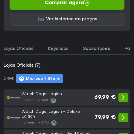
Comprar agora
Ver histórico de preços
Lojas Oficiais
Keyshops
Subscrições
Pac
Lojas Oficiais (7)
DRM:
Microsoft Store
Watch Dogs: Legion
69,99 €
há 1sem
DRM:
Watch Dogs: Legion - Deluxe
Edition
79,99 €
há 4sem
DRM: