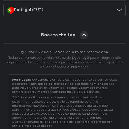
Portugal (EUR)
Back to the top
© 2026 XD.deals. Todos os direitos reservados.
Todas as marcas comerciais, títulos de jogos, logótipos e imagens são
propriedade dos seus respetivos proprietários e são utilizados para fins
de identificação e informação.
Aviso Legal:
O XD.deals é um serviço independente de comparação
de preços e agregação de ofertas e não é afiliado nem endossado
pela Valve Corporation. Steam e o logótipo Steam são marcas
comerciais e/ou marcas registadas da Valve Corporation.
O XD.deals utiliza dados publicamente disponíveis da Steam e
exibe informações de preços de lojas terceiras para fins
informativos. Não vendemos produtos ou chaves digitais e não
garantimos a precisão, disponibilidade ou validade das ofertas ou
chaves digitais exibidas. Verifique sempre as condições finais
diretamente no site da loja antes de efetuar uma compra.
Qualquer compra de chaves digitais de lojas terceiras é feita por
conta e risco do Utilizador.