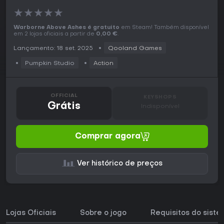
★
★
★
★
★
Warborne Above Ashes é gratuito
em Steam! Também disponível
em 2 lojas oficiais a partir de
0,00 €
.
Lançamento: 18 set. 2025
Qooland Games
Pumpkin Studio
Action
OFFICIAL
KEYSHOPS
Grátis
Indisponível
Comprar agora
Ver histórico de preços
Lojas Oficiais
Sobre o jogo
Requisitos do sist