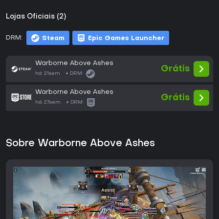
Lojas Oficiais (2)
DRM:
Steam
Epic Games Launcher
Warborne Above Ashes
Grátis
há 21sem
DRM:
Warborne Above Ashes
Grátis
há 27sem
DRM:
Sobre Warborne Above Ashes