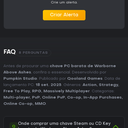
Crie um alerta.
Criar Alerta
FAQ
8 PERGUNTAS
Antes de procurar uma
chave PC barata de Warborne
Above Ashes
, confira o essencial. Desenvolvido por
Pumpkin Studio
. Publicado por
Qooland Games
. Data de
lançamento PC:
18 set. 2025
. Géneros:
Action
,
Strategy
,
Free To Play
,
RPG
,
Massively Multiplayer
. Categorias:
Multi-player
,
PvP
,
Online PvP
,
Co-op
,
In-App Purchases
,
Online Co-op
,
MMO
.
Onde comprar uma chave Steam ou CD Key
Q