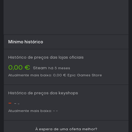
forte e a variedade, mas criticando loops rasos e issues
técnicos. Sendo free to play sem barreiras de entrada, vale
testar para roamers solo ou jogadores de equipe em busca
de guerra incessante. Se diplomacia entre facções e
conquistas territoriais te empolgam, ele entrega bom custo-
benefício, apesar das arestas no estado atual.
Mínimo histórico
Histórico de preços das lojas oficiais
0,00 €
Steam
há 5 meses
Atualmente mais baixo:
0,00 €
Epic Games Store
Histórico de preços dos keyshops
-
-
-
Atualmente mais baixo:
-
-
À espera de uma oferta melhor?