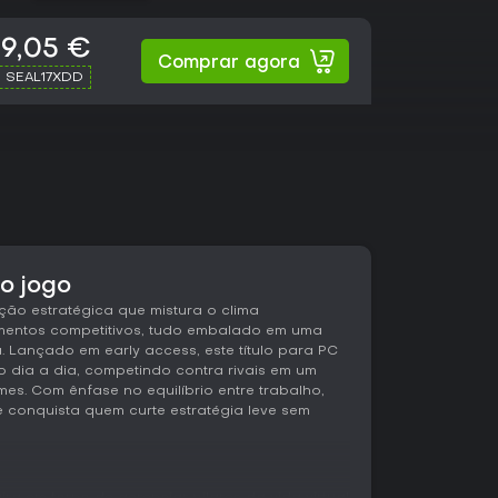
19,05 €
Comprar agora
h SEAL17XDD
 o jogo
ação estratégica que mistura o clima
ementos competitivos, tudo embalado em uma
. Lançado em early access, este título para PC
 dia a dia, competindo contra rivais em um
s. Com ênfase no equilíbrio entre trabalho,
e conquista quem curte estratégia leve sem