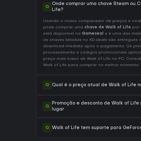
Onde comprar uma chave Steam ou CD
Q
Life?
Usando o nosso comparador de preços e códig
pode comprar uma
chave de Walk of Life
por
está disponível na
Gameseal
e é uma das mais
as chaves listadas no XD.deals são entregues d
download imediato após o pagamento. Os preç
processamento e códigos promocionais aplica
preço mais baixo de Walk of Life no
PC
. Consul
Walk of Life
para comprar no melhor momento.
Q
Qual é o preço atual de Walk of Life 
Promoção e desconto de Walk of Life 
Q
lugar
Q
Walk of Life tem suporte para GeFor