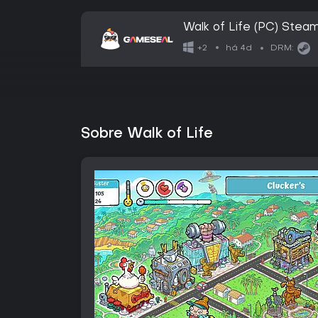
Walk of Life (PC) Stea
há 4d
+2
DRM:
Sobre Walk of Life