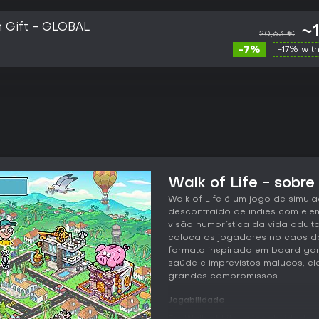
m Gift - GLOBAL
~
20,63 €
-7%
-17% wit
Walk of Life - sobre
Walk of Life é um jogo de simul
descontraído de indies com el
visão humorística da vida adulta
coloca os jogadores no caos do
formato inspirado em board game
saúde e imprevistos malucos, el
grandes compromissos.
Jogabilidade