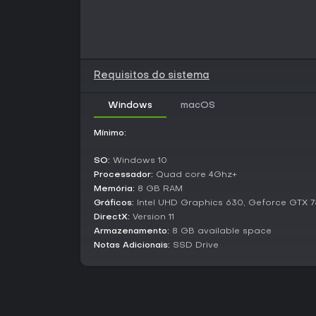
Requisitos do sistema
Windows
macOS
Mínimo:
SO:
Windows 10
Processador:
Quad core 4Ghz+
Memória:
8 GB RAM
Gráficos:
Intel UHD Graphics 630, Geforce GTX 7
DirectX:
Version 11
Armazenamento:
8 GB available space
Notas Adicionais:
SSD Drive