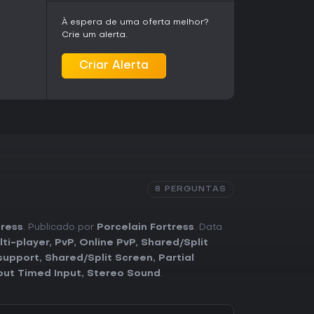
À espera de uma oferta melhor?
Crie um alerta.
Criar Alerta
8 PERGUNTAS
tress
. Publicado por
Porcelain Fortress
. Data
lti-player
,
PvP
,
Online PvP
,
Shared/Split
 support
,
Shared/Split Screen
,
Partial
out Timed Input
,
Stereo Sound
.