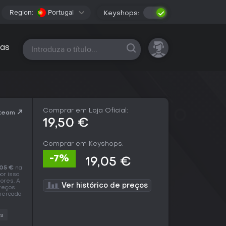
Region:
Portugal
Keyshops:
Todas as plataformas
as
Comprar em Loja Oficial:
Steam
19,50 €
Comprar em Keyshops:
-7%
19,05 €
,05 €
na
por isso
ores. A
Ver histórico de preços
reços.
 mercado
ss