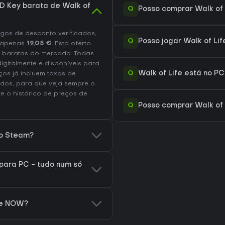
 Key barata de Walk of
Q
Posso comprar Walk of 
os de desconto verificados,
Q
Posso jogar Walk of Li
 apenas
19,05 €
. Esta oferta
 baratas do mercado. Todas
igitalmente e disponíveis para
Q
Walk of Life está no P
os já incluem taxas de
dos, para que veja sempre o
te o
histórico de preços de
Q
Posso comprar Walk of 
no Steam?
para PC - tudo num só
ce NOW?