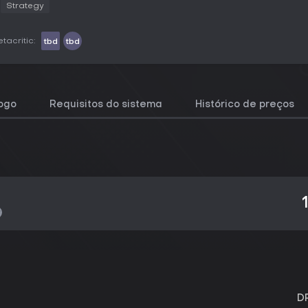
Strategy
tacritic:
tbd
tbd
jogo
Requisitos do sistema
Histórico de preços
D