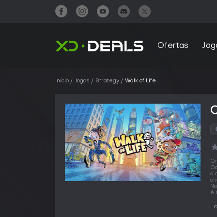
Ofertas
Jog
Início
Jogos
Strategy
Walk of Life
C
O
Ga
a 
ch
No
é 
La