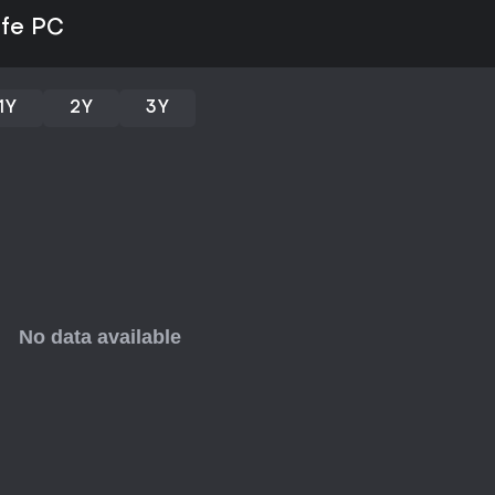
ife PC
1Y
2Y
3Y