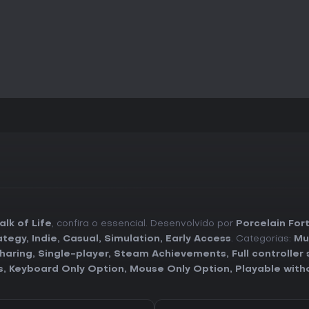
lk of Life
, confira o essencial. Desenvolvido por
Porcelain For
ategy
,
Indie
,
Casual
,
Simulation
,
Early Access
. Categorias:
Mu
haring
,
Single-player
,
Steam Achievements
,
Full controller
s
,
Keyboard Only Option
,
Mouse Only Option
,
Playable with