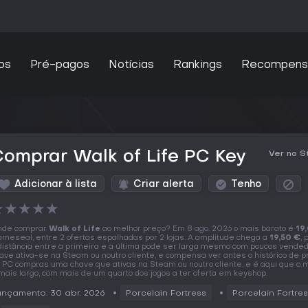
os
Pré-pagos
Notícias
Rankings
Recompens
omprar Walk of Life PC Key
Ver no 
Adicionar à lista
Criar alerta
Tenho
★
★
★
★
★
nde comprar
Walk of Life
ao melhor preço? Em 8 ago. 2026 o mais barato é
19
meseal, entre 2 ofertas espalhadas por 2 lojas. A amplitude chega a
19,50 €
, 
distância entre a primeira e a última pode ser larga mesmo com poucos vended
ave ativa-se na Steam ou noutro cliente, e compensa ver antes o histórico de p
 PC compras uma chave que ativas na Steam ou noutro cliente, e é aqui que o
mais largo, com mais de um quarto dos jogos a ter oferta em keyshop.
nçamento: 30 abr. 2026
Porcelain Fortress
Porcelain Fortre