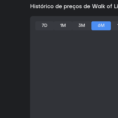
Histórico de preços de Walk of L
7D
1M
3M
6M