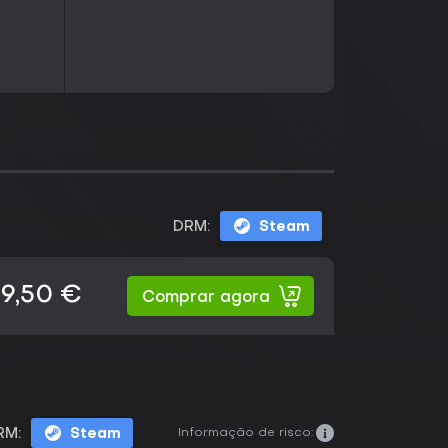
DRM:
Steam
19,50 €
Comprar agora
Informação de risco:
RM:
Steam