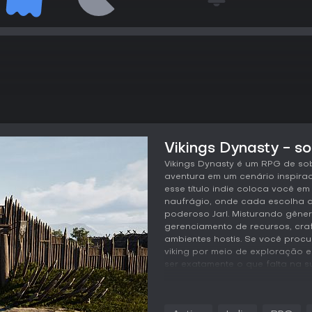
Vikings Dynasty - so
Vikings Dynasty é um RPG de so
aventura em um cenário inspirad
esse título indie coloca você 
naufrágio, onde cada escolha de
poderoso Jarl. Misturando gêne
gerenciamento de recursos, cra
ambientes hostis. Se você procu
viking por meio de exploração e
ser exatamente o que falta na su
Jogabilidade
Em Vikings Dynasty, as mecânica