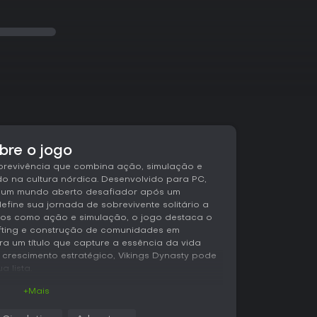
bre o jogo
brevivência que combina ação, simulação e
o na cultura nórdica. Desenvolvido para PC,
em um mundo aberto desafiador após um
fine sua jornada de sobrevivente solitário a
ros como ação e simulação, o jogo destaca o
fting e construção de comunidades em
ra um título que capture a essência da vida
 crescimento estratégico, Vikings Dynasty pode
a lista.
+Mais
s principais giram em torno da sobrevivência