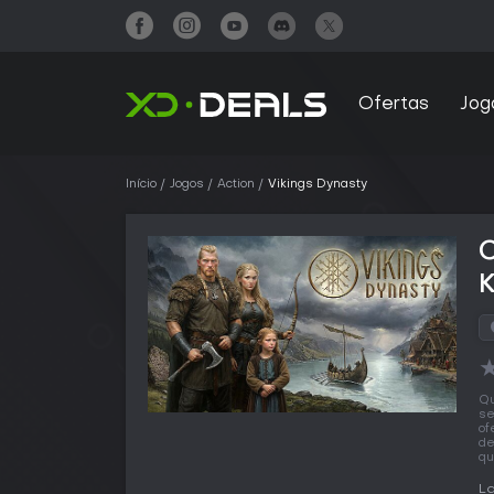
Ofertas
Jog
Início
Jogos
Action
Vikings Dynasty
Qu
se
of
de
qu
L