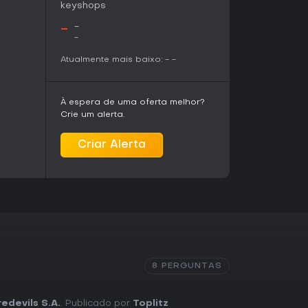
keyshops
cia com forte ênfase em simulação, Vikings
ante dos temas vikings por meio de crafting,
-
-
-
ançamento previsto para 2026, o jogo está logo
sca de conteúdo indie fresco no gênero.
Atualmente mais baixo:
-
-
o recursos, erguendo assentamentos e
logia, esse título combina perfeitamente. Sem
isponíveis por ainda estar por vir, a escolha
À espera de uma oferta melhor?
itas casam com seu estilo de jogo. Quem
Crie um alerta.
 detalhados e desafios ambientais pode
ioteca assim que sair.
Criar Alerta
8 PERGUNTAS
redevils S.A.
. Publicado por
Toplitz