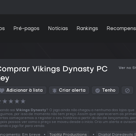
os
Pré-pagos
Notícias
Rankings
Recompens
Comprar Vikings Dynasty PC
Ver no 
Key
Adicionar à lista
Criar alerta
Tenho
★
★
★
★
★
ando sai
Vikings Dynasty
? O jogo ainda não chegou a nenhuma das lojas que
guimos, por isso de momento não tem preço. Assim que aparecerem as prime
ertas começaremos a registar o seu histórico a partir do dia de lançamento, pa
pois possas ver como o preço se moveu desde o início. Cria um alerta e avisa
ando o jogo for para venda.
ançamento: Em breve
Toplitz Productions
Digital Daredevils S