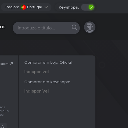
Region:
Portugal
Keyshops:
Todas as plataformas
as
Comprar em Loja Oficial:
Steam
Indisponível
Comprar em Keyshops:
Indisponível
iras
ra que
mos
.A.