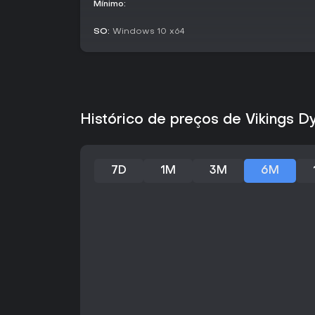
Mínimo:
SO:
Windows 10 x64
Histórico de preços de Vikings 
7D
1M
3M
6M