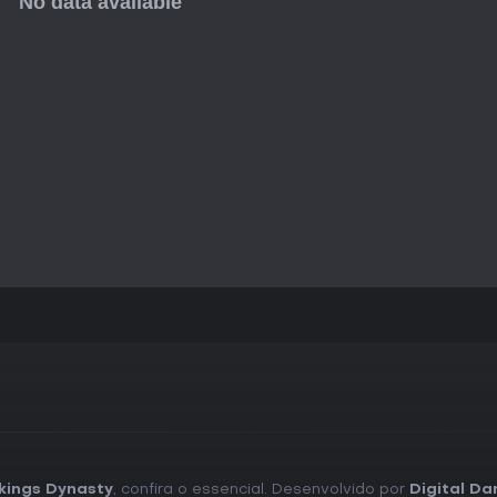
Para fãs de RPGs de sobrevivên
Dynasty entrega uma visão cativ
construção e exploração. Com l
ali para jogadores de PC em bu
Se você se destaca gerenciand
mergulhando em mundos com mito
reviews ou notas de jogadores d
depende se as mecânicas descr
aprecia sistemas de progressão
adicionar Vikings Dynasty à bibl
kings Dynasty
, confira o essencial. Desenvolvido por
Digital Da