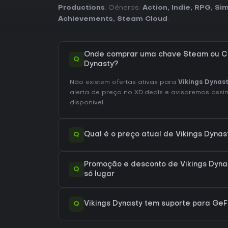
Productions
. Géneros:
Action
,
Indie
,
RPG
,
Sim
Achievements
,
Steam Cloud
.
Onde comprar uma chave Steam ou CD
Q
Dynasty?
Não existem ofertas ativas para
Vikings Dynas
alerta de preço no XD.deals e avisaremos assim
disponível.
Q
Qual é o preço atual de Vikings Dyna
Promoção e desconto de Vikings Dyna
Q
só lugar
Q
Vikings Dynasty tem suporte para G