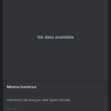
Vale a Pena Jogar?
Como título futuro com playtest disponível, Viking City
Builder atrai fãs de city-builders de estratégia que curtem
temas históricos e desafios de sobrevivência. Sem reviews
ou notas lançadas ainda, seu valor depende do seu
interesse em gerenciar uma colônia viking via construção,
raids e comércio. Se você gosta de jogos que unem
crescimento de assentamentos a decisões em tempo real
em um cenário nórdico, o playtest pode oferecer uma visão
antecipada, embora detalhes da versão final ainda sejam
aguardados.
Mínimo histórico
Histórico de preços das lojas oficiais
-
-
-