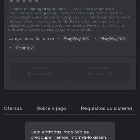
★
★
★
★
★
Quando sai
Viking City Builder
? O jogo ainda não chegou a
nenhuma das lojas que seguimos, por isso de momento não tem
preço. Assim que aparecerem as primeiras ofertas começaremos a
registar o seu histórico a partir do dia de lançamento, para que
depois possas ver como o preço se moveu desde o início. Cria um
alerta e avisamos quando o jogo for para venda.
Lançamento: Em breve
PlayWay S.A.
PlayWay S.A.
Strategy
OFFICIAL
KEYSHOPS
Indisponível
Indisponível
Ofertas
Sobre o jogo
Requisitos do sistema
Sem entradas, mas não se
preocupe, iremos informá-lo assim