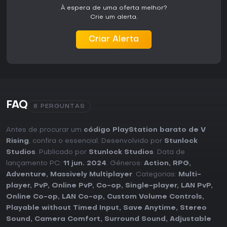
À espera de uma oferta melhor?
Crie um alerta.
Criar Alerta
FAQ
8 PERGUNTAS
Antes de procurar um
código PlayStation barato de V
Rising
, confira o essencial. Desenvolvido por
Stunlock
Studios
. Publicado por
Stunlock Studios
. Data de
lançamento PC:
11 jun. 2024
. Géneros:
Action
,
RPG
,
Adventure
,
Massively Multiplayer
. Categorias:
Multi-
player
,
PvP
,
Online PvP
,
Co-op
,
Single-player
,
LAN PvP
,
Online Co-op
,
LAN Co-op
,
Custom Volume Controls
,
Playable without Timed Input
,
Save Anytime
,
Stereo
Sound
,
Camera Comfort
,
Surround Sound
,
Adjustable