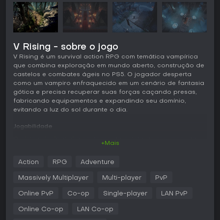
V Rising - sobre o jogo
V Rising é um survival action RPG com temática vampírica
que combina exploração em mundo aberto, construção de
castelos e combates ágeis no PS5. O jogador desperta
como um vampiro enfraquecido em um cenário de fantasia
gótica e precisa recuperar suas forças caçando presas,
fabricando equipamentos e expandindo seu domínio,
evitando a luz do sol durante o dia.
Jogabilidade
O ciclo principal gira em torno da coleta de recursos, da
+Mais
construção da base e dos combates contra inimigos
humanos e ameaças sobrenaturais. A exploração leva o
Action
RPG
Adventure
jogador por florestas, campos, regiões nevadas e
cavernas repletas de materiais e perigos. Durante o dia é
Massively Multiplayer
Multi-player
PvP
preciso se mover com cuidado nas sombras, enquanto à
noite surgem oportunidades de caçar e absorver poder
Online PvP
Co-op
Single-player
LAN PvP
bebendo sangue. O combate é visto em perspectiva
Online Co-op
LAN Co-op
isométrica, com armas combinadas a feitiços e habilidades
obtidas ao derrotar chefes. Essas habilidades permitem