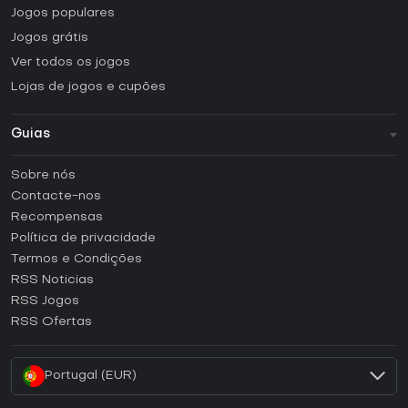
Jogos populares
Jogos grátis
Ver todos os jogos
Lojas de jogos e cupões
Guias
FAQ
Sobre nós
Guias e tutoriais
Contacte-nos
Como ativar uma CD Key Steam?
Recompensas
Como ativar uma CD Key Epic Games?
Política de privacidade
Termos e Condições
Como ativar uma CD Key GOG?
RSS Noticias
Como ativar uma CD Key Ubisoft Connect?
RSS Jogos
Como ativar uma CD Key EA App?
RSS Ofertas
Como ativar uma CD Key Battle.net?
Portugal (EUR)