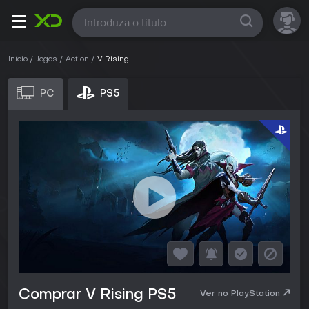
Todas
Início
Jogos
Action
V Rising
PC
PS5
Comprar V Rising PS5
Ver no PlayStation