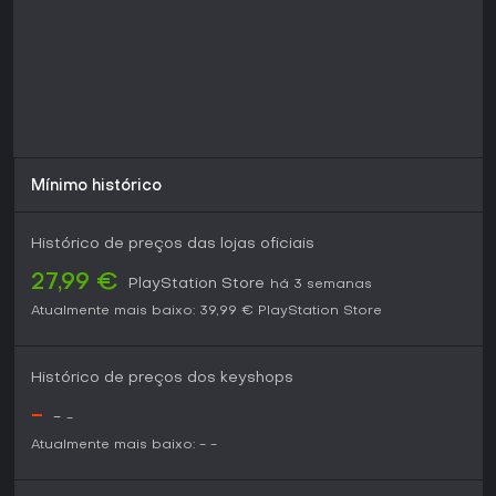
constante, especialmente se valoriza o suporte contínuo de
balanceamento em um título consolidado.
Mínimo histórico
Histórico de preços das lojas oficiais
27,99 €
PlayStation Store
há 3 semanas
Atualmente mais baixo:
39,99 €
PlayStation Store
Histórico de preços dos keyshops
-
-
-
Atualmente mais baixo:
-
-