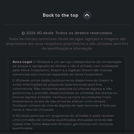
Back to the top
© 2026 XD.deals. Todos os direitos reservados.
Todas as marcas comerciais, títulos de jogos, logótipos e imagens são
propriedade dos seus respetivos proprietários e são utilizados para fins
de identificação e informação.
Aviso Legal:
O XD.deals é um serviço independente de comparação
de preços e agregação de ofertas e não é afiliado nem endossado
pela Valve Corporation. Steam e o logótipo Steam são marcas
comerciais e/ou marcas registadas da Valve Corporation.
O XD.deals utiliza dados publicamente disponíveis da Steam e
exibe informações de preços de lojas terceiras para fins
informativos. Não vendemos produtos ou chaves digitais e não
garantimos a precisão, disponibilidade ou validade das ofertas ou
chaves digitais exibidas. Verifique sempre as condições finais
diretamente no site da loja antes de efetuar uma compra.
Qualquer compra de chaves digitais de lojas terceiras é feita por
conta e risco do Utilizador.
O XD.deals participa em programas de afiliados e pode receber
uma comissão de compras qualificadas efetuadas através dos
nossos links. Como Associado Amazon, ganhamos com compras
qualificadas.