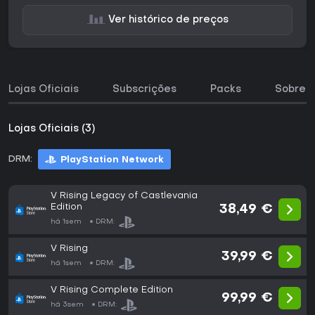
Ver histórico de preços
Lojas Oficiais
Subscrições
Packs
Sobre o
Lojas Oficiais (3)
DRM:
PlayStation Network
V Rising Legacy of Castlevania
Edition
38,49 €
há 1sem
DRM:
V Rising
39,99 €
há 1sem
DRM:
V Rising Complete Edition
99,99 €
há 3sem
DRM: