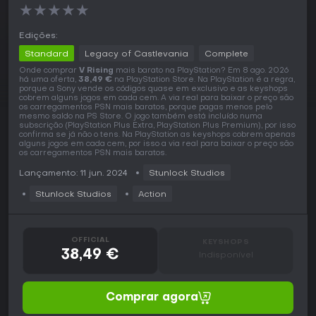
★
★
★
★
★
Edições:
Standard
Legacy of Castlevania
Complete
Onde comprar
V Rising
mais barato na PlayStation? Em 8 ago. 2026
há uma oferta,
38,49 €
na PlayStation Store. Na PlayStation é a regra,
porque a Sony vende os códigos quase em exclusivo e as keyshops
cobrem alguns jogos em cada cem. A via real para baixar o preço são
os carregamentos PSN mais baratos, porque pagas menos pelo
mesmo saldo na PS Store. O jogo também está incluído numa
subscrição (PlayStation Plus Extra, PlayStation Plus Premium), por isso
confirma se já não o tens. Na PlayStation as keyshops cobrem apenas
alguns jogos em cada cem, por isso a via real para baixar o preço são
os carregamentos PSN mais baratos.
Lançamento: 11 jun. 2024
Stunlock Studios
Stunlock Studios
Action
OFFICIAL
KEYSHOPS
38,49 €
Indisponível
Comprar agora